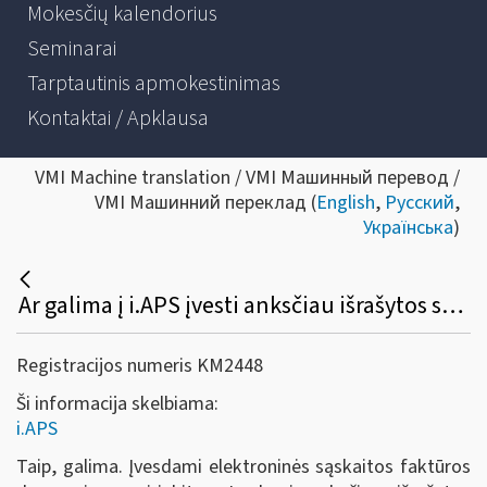
Mokesčių kalendorius
Seminarai
Tarptautinis apmokestinimas
Kontaktai / Apklausa
VMI Machine translation / VMI Машинный перевод /
VMI Машинний переклад (
English
,
Русский
,
Українська
)
Ar galima į i.APS įvesti anksčiau išrašytos sąskaitos faktūros duomenis?
Registracijos numeris KM2448
Ši informacija skelbiama:
i.APS
Taip, galima. Įvesdami elektroninės sąskaitos faktūros