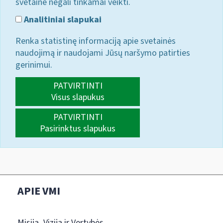
svetainė negali tinkamai veikti.
Analitiniai slapukai
Renka statistinę informaciją apie svetainės
naudojimą ir naudojami Jūsų naršymo patirties
gerinimui.
PATVIRTINTI
Visus slapukus
PATVIRTINTI
Pasirinktus slapukus
APIE VMI
Misija, Vizija ir Vertybės