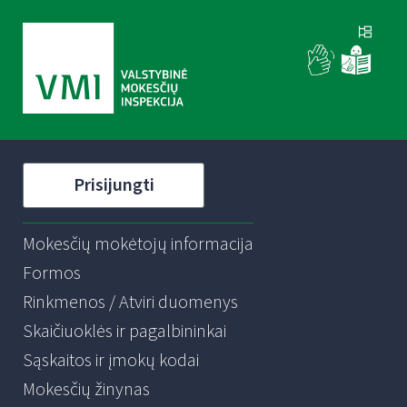
Prisijungti
Mokesčių mokėtojų informacija
Formos
Rinkmenos / Atviri duomenys
Skaičiuoklės ir pagalbininkai
Sąskaitos ir įmokų kodai
Mokesčių žinynas