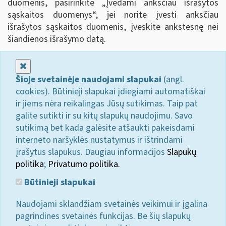
duomenis, pasirinkite „Įvedami anksčiau išrašytos
sąskaitos duomenys
“
, jei norite įvesti anksčiau
išrašytos sąskaitos duomenis, įveskite ankstesnę nei
šiandienos išrašymo datą.
Uždaryti
Šioje svetainėje naudojami slapukai
(angl.
cookies). Būtinieji slapukai įdiegiami automatiškai
ir jiems nėra reikalingas Jūsų sutikimas. Taip pat
galite sutikti ir su kitų slapukų naudojimu. Savo
sutikimą bet kada galėsite atšaukti pakeisdami
interneto naršyklės nustatymus ir ištrindami
įrašytus slapukus. Daugiau informacijos
Slapukų
politika
;
Privatumo politika.
Būtinieji slapukai
Naudojami sklandžiam svetainės veikimui ir įgalina
pagrindines svetainės funkcijas. Be šių slapukų