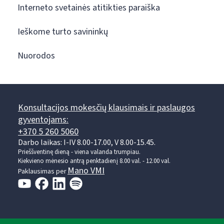
Interneto svetainės atitikties paraiška
Ieškome turto savininkų
Nuorodos
Konsultacijos mokesčių klausimais ir paslaugos
gyventojams:
+370 5 260 5060
Darbo laikas: I-IV 8.00-17.00, V 8.00-15.45.
Prieššventinę dieną - viena valanda trumpiau.
Kiekvieno mėnesio antrą penktadienį 8.00 val. - 12.00 val.
Mano VMI
Paklausimas per