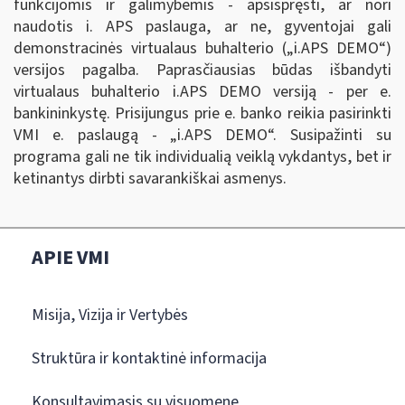
funkcijomis ir galimybėmis - apsispręsti, ar nori
naudotis i. APS paslauga, ar ne, gyventojai gali
demonstracinės virtualaus buhalterio („i.APS DEMO
“
)
versijos pagalba. Paprasčiausias būdas išbandyti
virtualaus buhalterio i.APS DEMO versiją - per e.
bankininkystę. Prisijungus prie e. banko reikia pasirinkti
VMI e. paslaugą - „i.APS DEMO
“
. Susipažinti su
programa gali ne tik individualią veiklą vykdantys, bet ir
ketinantys dirbti savarankiškai asmenys.
APIE VMI
Misija, Vizija ir Vertybės
Struktūra ir kontaktinė informacija
Konsultavimasis su visuomene