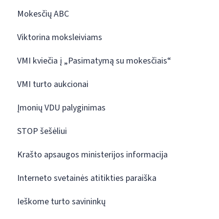
Mokesčių ABC
Viktorina moksleiviams
VMI kviečia į „Pasimatymą su mokesčiais“
VMI turto aukcionai
Įmonių VDU palyginimas
STOP šešėliui
Krašto apsaugos ministerijos informacija
Interneto svetainės atitikties paraiška
Ieškome turto savininkų