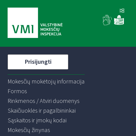
Prisijungti
Mokesčių mokėtojų informacija
Formos
Rinkmenos / Atviri duomenys
Skaičiuoklės ir pagalbininkai
Sąskaitos ir įmokų kodai
Mokesčių žinynas