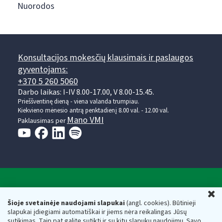
Nuorodos
Konsultacijos mokesčių klausimais ir paslaugos
gyventojams:
+370 5 260 5060
Darbo laikas: I-IV 8.00-17.00, V 8.00-15.45.
Prieššventinę dieną - viena valanda trumpiau.
Kiekvieno mėnesio antrą penktadienį 8.00 val. - 12.00 val.
Mano VMI
Paklausimas per
Valstybinė mokesčių inspekcija prie Lietuvos
U
Respublikos finansų ministerijos
Šioje svetainėje naudojami slapukai
(angl. cookies). Būtinieji
slapukai įdiegiami automatiškai ir jiems nėra reikalingas Jūsų
Biudžetinė įstaiga. Juridinio asmens kodas — 188659752,
sutikimas. Taip pat galite sutikti ir su kitų slapukų naudojimu. Savo