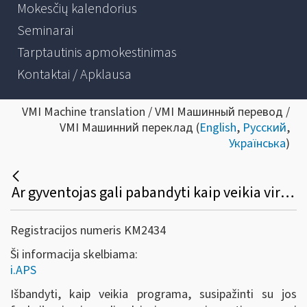
Mokesčių kalendorius
Seminarai
Tarptautinis apmokestinimas
Kontaktai / Apklausa
VMI Machine translation / VMI Машинный перевод /
VMI Машинний переклад (
English
,
Русский
,
Українська
)
Ar gyventojas gali pabandyti kaip veikia virtualus buhalteris (i.APS)?
Registracijos numeris KM2434
Ši informacija skelbiama:
i.APS
Išbandyti, kaip veikia programa, susipažinti su jos