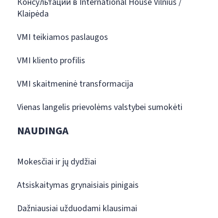
Консультации в International House Vilnius /
Klaipėda
VMI teikiamos paslaugos
VMI kliento profilis
VMI skaitmeninė transformacija
Vienas langelis prievolėms valstybei sumokėti
NAUDINGA
Mokesčiai ir jų dydžiai
Atsiskaitymas grynaisiais pinigais
Dažniausiai užduodami klausimai