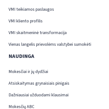
VMI teikiamos paslaugos
VMI kliento profilis
VMI skaitmeninė transformacija
Vienas langelis prievolėms valstybei sumokėti
NAUDINGA
Mokesčiai ir jų dydžiai
Atsiskaitymas grynaisiais pinigais
Dažniausiai užduodami klausimai
Mokesčių ABC