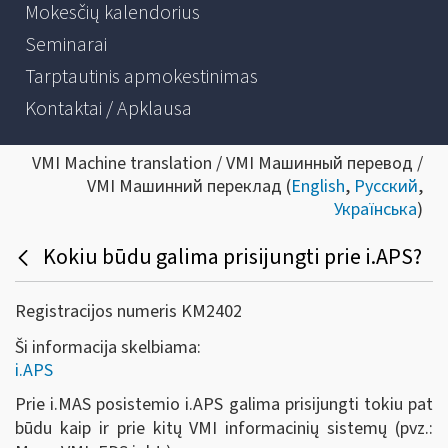
Mokesčių kalendorius
Seminarai
Tarptautinis apmokestinimas
Kontaktai / Apklausa
VMI Machine translation / VMI Машинный перевод /
VMI Машинний переклад (
English
,
Русский
,
Українська
)
Kokiu būdu galima prisijungti prie i.APS?
Registracijos numeris KM2402
Ši informacija skelbiama:
i.APS
Prie i.MAS posistemio i.APS galima prisijungti tokiu pat
būdu kaip ir prie kitų VMI informacinių sistemų (pvz.: