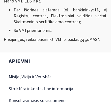
Mano VMI, EDS ir kt.):
Per išorines sistemas (el. bankininkystė, VĮ
Registrų centras, Elektroniniai valdžios vartai,
Skaitmeninio sertifikavimo centras);
Su VMI priemonėmis.
Prisijungus, reikia pasirinkti VMI e. paslaugą „i.MAS
“
.
APIE VMI
Misija, Vizija ir Vertybės
Struktūra ir kontaktinė informacija
Konsultavimasis su visuomene