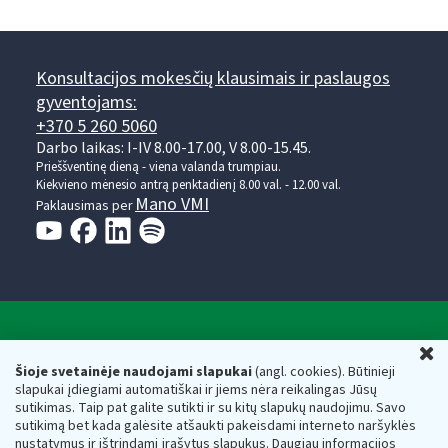
Konsultacijos mokesčių klausimais ir paslaugos
gyventojams:
+370 5 260 5060
Darbo laikas: I-IV 8.00-17.00, V 8.00-15.45.
Prieššventinę dieną - viena valanda trumpiau.
Kiekvieno mėnesio antrą penktadienį 8.00 val. - 12.00 val.
Mano VMI
Paklausimas per
Valstybinė mokesčių inspekcija prie Lietuvos
U
Respublikos finansų ministerijos
Šioje svetainėje naudojami slapukai
(angl. cookies). Būtinieji
slapukai įdiegiami automatiškai ir jiems nėra reikalingas Jūsų
Biudžetinė įstaiga. Juridinio asmens kodas — 188659752,
sutikimas. Taip pat galite sutikti ir su kitų slapukų naudojimu. Savo
adresas: Vasario 16-osios g. 14, 01107 Vilnius, Lietuva, el.paštas:
sutikimą bet kada galėsite atšaukti pakeisdami interneto naršyklės
vmi@vmi.lt
, E. pristatymo dėžutės adresas 188659752
nustatymus ir ištrindami įrašytus slapukus. Daugiau informacijos