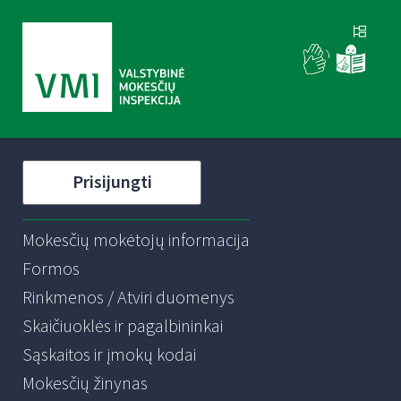
Prisijungti
Mokesčių mokėtojų informacija
Formos
Rinkmenos / Atviri duomenys
Skaičiuoklės ir pagalbininkai
Sąskaitos ir įmokų kodai
Mokesčių žinynas