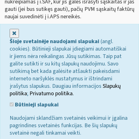
nukreipiamas į i.SAF, kur jis galės išrašyti sąskaitas ir jas
gauti (jei bus sutikęs gauti), pačių PVM sąskaitų faktūrų
naujai suvedinėti į i.APS nereikės.
Uždaryti
Šioje svetainėje naudojami slapukai
(angl.
cookies). Būtinieji slapukai įdiegiami automatiškai
ir jiems nėra reikalingas Jūsų sutikimas. Taip pat
galite sutikti ir su kitų slapukų naudojimu. Savo
sutikimą bet kada galėsite atšaukti pakeisdami
interneto naršyklės nustatymus ir ištrindami
įrašytus slapukus. Daugiau informacijos
Slapukų
politika
;
Privatumo politika.
Būtinieji slapukai
Naudojami sklandžiam svetainės veikimui ir įgalina
pagrindines svetainės funkcijas. Be šių slapukų
svetainė negali tinkamai veikti.