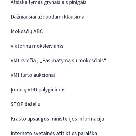
Atsiskaitymas grynaisiais pinigais
Dažniausiai užduodami klausimai
Mokesčių ABC
Viktorina moksleiviams
VMI kviečia į „Pasimatymą su mokesčiais“
VMI turto aukcionai
Įmonių VDU palyginimas
STOP šešėliui
Krašto apsaugos ministerijos informacija
Interneto svetainės atitikties paraiška