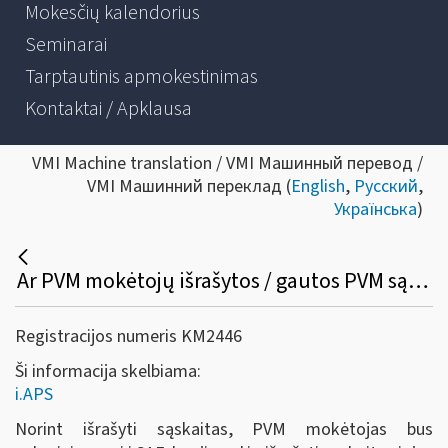
Mokesčių kalendorius
Seminarai
Tarptautinis apmokestinimas
Kontaktai / Apklausa
VMI Machine translation / VMI Машинный перевод /
VMI Машинний переклад (
English
,
Русский
,
Українська
)
Ar PVM mokėtojų išrašytos / gautos PVM sąskaitos faktūros iš i.SAF bus perkeltos į i.APS, ar reikės dar kartą iš naujo patiems suvesti į i.APS?
Registracijos numeris KM2446
Ši informacija skelbiama:
i.APS
Norint išrašyti sąskaitas, PVM mokėtojas bus