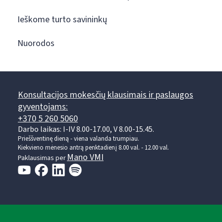
Ieškome turto savininkų
Nuorodos
Konsultacijos mokesčių klausimais ir paslaugos
gyventojams:
+370 5 260 5060
Darbo laikas: I-IV 8.00-17.00, V 8.00-15.45.
Prieššventinę dieną - viena valanda trumpiau.
Kiekvieno mėnesio antrą penktadienį 8.00 val. - 12.00 val.
Mano VMI
Paklausimas per