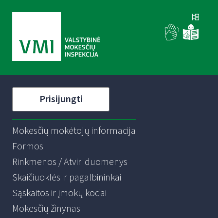
Prisijungti
Mokesčių mokėtojų informacija
Formos
Rinkmenos / Atviri duomenys
Skaičiuoklės ir pagalbininkai
Sąskaitos ir įmokų kodai
Mokesčių žinynas