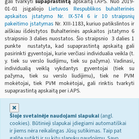
gali tvarkyti
supaprastintą
apskaitą i.APS. Nuo 2019-
01-01 įsigaliojo
Lietuvos Respublikos buhalterinės
apskaitos įstatymo Nr. IX-574 6 ir 10 straipsnių
pakeitimo įstatymas
Nr. XIII-1183, kuriuo patikslintos ir
aiškiau išdėstytos Buhalterinės apskaitos įstatymo 6
straipsnio 3 dalies nuostatos. Šio straipsnio 3 dalies 1
punkte nustatyta, kad supaprastintą apskaitą gali
pasirinkti gyventojai, kurie verčiasi individualia veikla (t.
y. tiek su verslo liudijimu, tiek su pažyma). Vadinasi,
individualią veiklą vykdantys gyventojai (tiek su
pažyma, tiek su verslo liudijimu), tiek ne PVM
mokėtojai, tiek PVM mokėtojai, gali rinktis tvarkyti
supaprastintą apskaitą per i.APS.
Uždaryti
Šioje svetainėje naudojami slapukai
(angl.
cookies). Būtinieji slapukai įdiegiami automatiškai
ir jiems nėra reikalingas Jūsų sutikimas. Taip pat
galite sutikti ir su kitų slapukų naudojimu. Savo