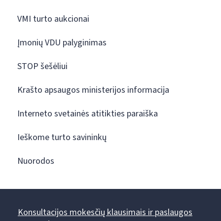
VMI turto aukcionai
Įmonių VDU palyginimas
STOP šešėliui
Krašto apsaugos ministerijos informacija
Interneto svetainės atitikties paraiška
Ieškome turto savininkų
Nuorodos
Konsultacijos mokesčių klausimais ir paslaugos