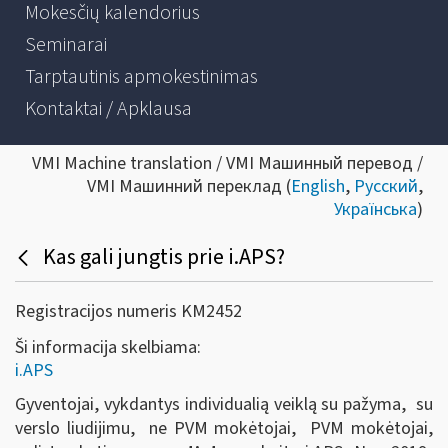
Mokesčių kalendorius
Seminarai
Tarptautinis apmokestinimas
Kontaktai / Apklausa
VMI Machine translation / VMI Машинный перевод /
VMI Машинний переклад (
English
,
Русский
,
Українська
)
Kas gali jungtis prie i.APS?
Registracijos numeris KM2452
Ši informacija skelbiama:
i.APS
Gyventojai, vykdantys individualią veiklą su pažyma, su
verslo liudijimu, ne PVM mokėtojai, PVM mokėtojai,