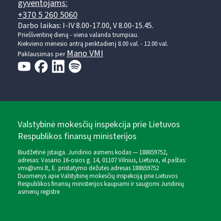
gyventojams:
+370 5 260 5060
Darbo laikas: I-IV 8.00-17.00, V 8.00-15.45.
Prieššventinę dieną - viena valanda trumpiau.
Kiekvieno mėnesio antrą penktadienį 8.00 val. - 12.00 val.
Mano VMI
Paklausimas per
Valstybinė mokesčių inspekcija prie Lietuvos
Respublikos finansų ministerijos
Biudžetinė įstaiga. Juridinio asmens kodas — 188659752,
adresas: Vasario 16-osios g. 14, 01107 Vilnius, Lietuva, el.paštas:
vmi@vmi.lt
, E. pristatymo dėžutės adresas 188659752
Duomenys apie Valstybinę mokesčių inspekciją prie Lietuvos
Respublikos finansų ministerijos kaupiami ir saugomi Juridinių
asmenų registre