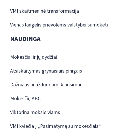
VMI skaitmeninė transformacija
Vienas langelis prievolėms valstybei sumokėti
NAUDINGA
Mokesčiai ir jų dydžiai
Atsiskaitymas grynaisiais pinigais
Dažniausiai užduodami klausimai
Mokesčių ABC
Viktorina moksleiviams
VMI kviečia į „Pasimatymą su mokesčiais“