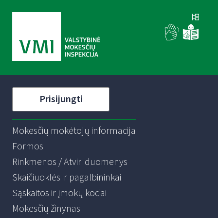
Prisijungti
Mokesčių mokėtojų informacija
Formos
Rinkmenos / Atviri duomenys
Skaičiuoklės ir pagalbininkai
Sąskaitos ir įmokų kodai
Mokesčių žinynas