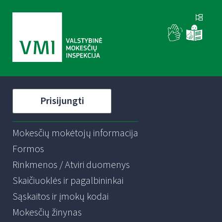
Prisijungti
Mokesčių mokėtojų informacija
Formos
Rinkmenos / Atviri duomenys
Skaičiuoklės ir pagalbininkai
Sąskaitos ir įmokų kodai
Mokesčių žinynas