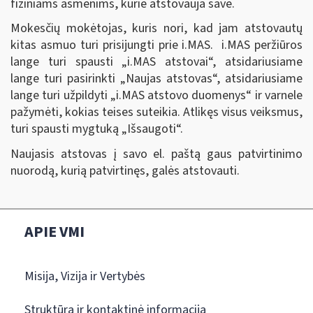
fiziniams asmenims, kurie atstovauja save.
Mokesčių mokėtojas, kuris nori, kad jam atstovautų
kitas asmuo turi prisijungti prie i.MAS. i.MAS peržiūros
lange turi spausti „i.MAS atstovai
“
, atsidariusiame
lange turi pasirinkti „Naujas atstovas
“,
atsidariusiame
lange turi užpildyti „i.MAS atstovo duomenys
“
ir varnele
pažymėti, kokias teises suteikia. Atlikęs visus veiksmus,
turi spausti mygtuką „Išsaugoti
“
.
Naujasis atstovas į savo el. paštą gaus patvirtinimo
nuorodą, kurią patvirtinęs, galės atstovauti.
APIE VMI
Misija, Vizija ir Vertybės
Struktūra ir kontaktinė informacija