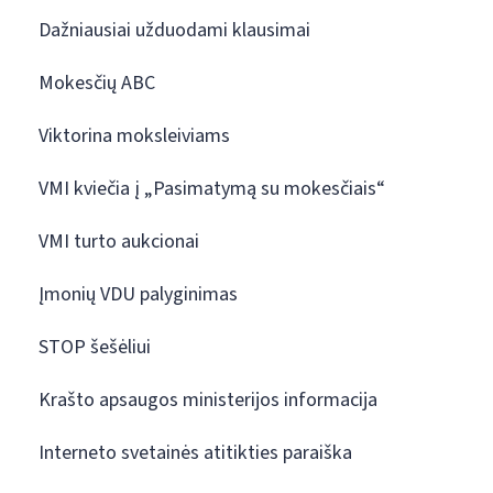
Dažniausiai užduodami klausimai
Mokesčių ABC
Viktorina moksleiviams
VMI kviečia į „Pasimatymą su mokesčiais“
VMI turto aukcionai
Įmonių VDU palyginimas
STOP šešėliui
Krašto apsaugos ministerijos informacija
Interneto svetainės atitikties paraiška