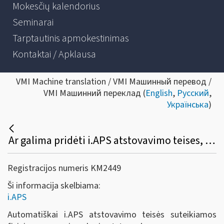
Mokesčių kalendorius
Seminarai
Tarptautinis apmokestinimas
Kontaktai / Apklausa
VMI Machine translation / VMI Машинный перевод /
VMI Машинний переклад (
English
,
Русский
,
Українська
)
Ar galima pridėti i.APS atstovavimo teises, kaip tai padaryti?
Registracijos numeris KM2449
Ši informacija skelbiama:
i.APS
Automatiškai i.APS atstovavimo teisės suteikiamos