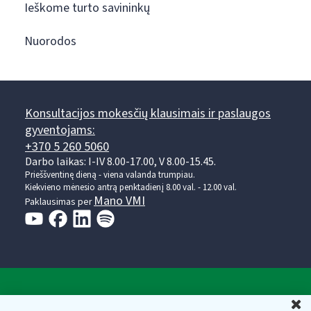
Ieškome turto savininkų
Nuorodos
Konsultacijos mokesčių klausimais ir paslaugos
gyventojams:
+370 5 260 5060
Darbo laikas: I-IV 8.00-17.00, V 8.00-15.45.
Prieššventinę dieną - viena valanda trumpiau.
Kiekvieno mėnesio antrą penktadienį 8.00 val. - 12.00 val.
Mano VMI
Paklausimas per
Valstybinė mokesčių inspekcija prie Lietuvos
U