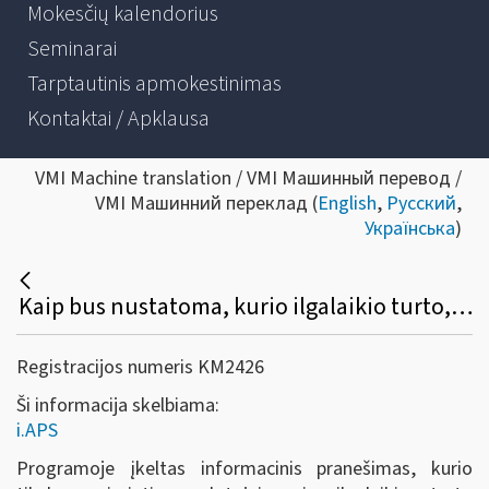
Mokesčių kalendorius
Seminarai
Tarptautinis apmokestinimas
Kontaktai / Apklausa
VMI Machine translation / VMI Машинный перевод /
VMI Машинний переклад (
English
,
Русский
,
Українська
)
Kaip bus nustatoma, kurio ilgalaikio turto, nurodyto FR0457 formoje, bus skaičiuojamas nusidėvėjimas, o kurio (pvz., lengvojo automobilio, naudojamo advokato veikloje) neskaičiuojamas (nepriskiriamas leidžiamiems atskaitymams)?
Registracijos numeris KM2426
Ši informacija skelbiama:
i.APS
Programoje įkeltas informacinis pranešimas, kurio