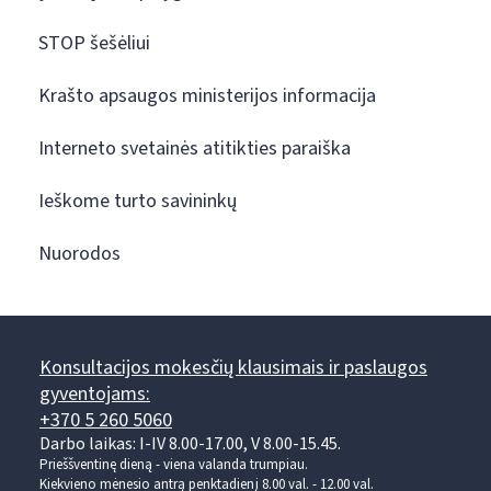
STOP šešėliui
Krašto apsaugos ministerijos informacija
Interneto svetainės atitikties paraiška
Ieškome turto savininkų
Nuorodos
Konsultacijos mokesčių klausimais ir paslaugos
gyventojams:
+370 5 260 5060
Darbo laikas: I-IV 8.00-17.00, V 8.00-15.45.
Prieššventinę dieną - viena valanda trumpiau.
Kiekvieno mėnesio antrą penktadienį 8.00 val. - 12.00 val.