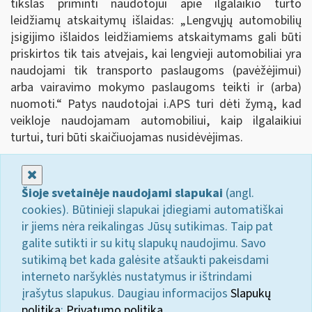
tikslas priminti naudotojui apie ilgalaikio turto
leidžiamų atskaitymų išlaidas: „Lengvųjų automobilių
įsigijimo išlaidos leidžiamiems atskaitymams gali būti
priskirtos tik tais atvejais, kai lengvieji automobiliai yra
naudojami tik transporto paslaugoms (pavėžėjimui)
arba vairavimo mokymo paslaugoms teikti ir (arba)
nuomoti.
“
Patys naudotojai i.APS turi dėti žymą, kad
veikloje naudojamam automobiliui, kaip ilgalaikiui
turtui, turi būti skaičiuojamas nusidėvėjimas.
Uždaryti
Šioje svetainėje naudojami slapukai
(angl.
cookies). Būtinieji slapukai įdiegiami automatiškai
ir jiems nėra reikalingas Jūsų sutikimas. Taip pat
galite sutikti ir su kitų slapukų naudojimu. Savo
sutikimą bet kada galėsite atšaukti pakeisdami
interneto naršyklės nustatymus ir ištrindami
įrašytus slapukus. Daugiau informacijos
Slapukų
politika
;
Privatumo politika.