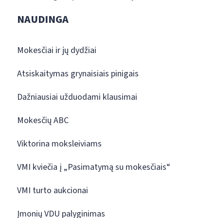
NAUDINGA
Mokesčiai ir jų dydžiai
Atsiskaitymas grynaisiais pinigais
Dažniausiai užduodami klausimai
Mokesčių ABC
Viktorina moksleiviams
VMI kviečia į „Pasimatymą su mokesčiais“
VMI turto aukcionai
Įmonių VDU palyginimas