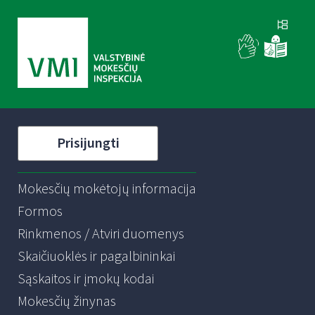
Prisijungti
Mokesčių mokėtojų informacija
Formos
Rinkmenos / Atviri duomenys
Skaičiuoklės ir pagalbininkai
Sąskaitos ir įmokų kodai
Mokesčių žinynas