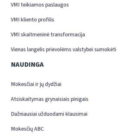
VMI teikiamos paslaugos
VMI kliento profilis
VMI skaitmeninė transformacija
Vienas langelis prievolėms valstybei sumokėti
NAUDINGA
Mokesčiai ir jų dydžiai
Atsiskaitymas grynaisiais pinigais
Dažniausiai užduodami klausimai
Mokesčių ABC