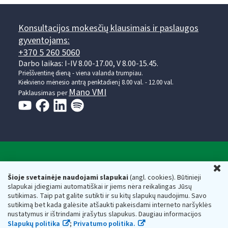
Konsultacijos mokesčių klausimais ir paslaugos
gyventojams:
+370 5 260 5060
Darbo laikas: I-IV 8.00-17.00, V 8.00-15.45.
Prieššventinę dieną - viena valanda trumpiau.
Kiekvieno mėnesio antrą penktadienį 8.00 val. - 12.00 val.
Mano VMI
Paklausimas per
Valstybinė mokesčių inspekcija prie Lietuvos
U
Respublikos finansų ministerijos
Šioje svetainėje naudojami slapukai
(angl. cookies). Būtinieji
slapukai įdiegiami automatiškai ir jiems nėra reikalingas Jūsų
Biudžetinė įstaiga. Juridinio asmens kodas — 188659752,
sutikimas. Taip pat galite sutikti ir su kitų slapukų naudojimu. Savo
adresas: Vasario 16-osios g. 14, 01107 Vilnius, Lietuva, el.paštas:
sutikimą bet kada galėsite atšaukti pakeisdami interneto naršyklės
vmi@vmi.lt
, E. pristatymo dėžutės adresas 188659752
nustatymus ir ištrindami įrašytus slapukus. Daugiau informacijos
Duomenys apie Valstybinę mokesčių inspekciją prie Lietuvos
Slapukų politika
;
Privatumo politika.
Respublikos finansų ministerijos kaupiami ir saugomi Juridinių