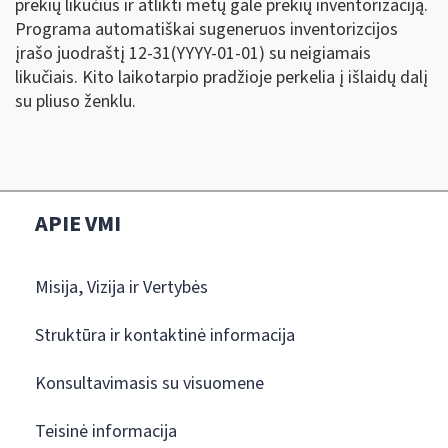
prekių likučius ir atlikti metų gale prekių inventorizaciją.
Programa automatiškai sugeneruos inventorizcijos
įrašo juodraštį 12-31(YYYY-01-01) su neigiamais
likučiais. Kito laikotarpio pradžioje perkelia į išlaidų dalį
su pliuso ženklu.
APIE VMI
Misija, Vizija ir Vertybės
Struktūra ir kontaktinė informacija
Konsultavimasis su visuomene
Teisinė informacija