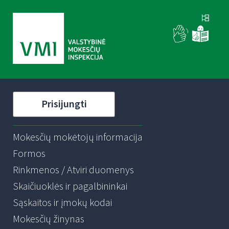
Prisijungti
Mokesčių mokėtojų informacija
Formos
Rinkmenos / Atviri duomenys
Skaičiuoklės ir pagalbininkai
Sąskaitos ir įmokų kodai
Mokesčių žinynas