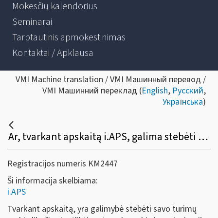
Mokesčių kalendorius
Seminarai
Tarptautinis apmokestinimas
Kontaktai / Apklausa
VMI Machine translation / VMI Машинный перевод /
VMI Машинний переклад (
English
,
Русский
,
Українська
)
Ar, tvarkant apskaitą i.APS, galima stebėti savo turimų prekių likučius, metų gale atlikti prekių inventorizaciją?
Registracijos numeris KM2447
Ši informacija skelbiama:
i.APS
Tvarkant apskaitą, yra galimybė stebėti savo turimų