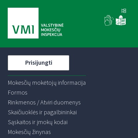
Prisijungti
Mokesčių mokėtojų informacija
Formos
Rinkmenos / Atviri duomenys
Skaičiuoklės ir pagalbininkai
Sąskaitos ir įmokų kodai
Mokesčių žinynas