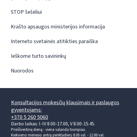
STOP šešėliui
Krašto apsaugos ministerijos informacija
Interneto svetainės atitikties paraiška
Ieškome turto savininkų
Nuorodos
Konsultacijos mokesčių klausimais ir paslaugos
gyventojams:
+370 5 260 5060
Darbo laikas: I-IV 8.00-17.00, V 8.00-15.45.
Prieššventinę dieną - viena valanda trumpiau.
Kiekvieno mėnesio antrą penktadienį 8.00 val. - 12.00 val.