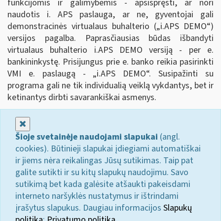
funkcijomis ir galimybėmis - apsispręsti, ar nori
naudotis i. APS paslauga, ar ne, gyventojai gali
demonstracinės virtualaus buhalterio („i.APS DEMO
“
)
versijos pagalba. Paprasčiausias būdas išbandyti
virtualaus buhalterio i.APS DEMO versiją - per e.
bankininkystę. Prisijungus prie e. banko reikia pasirinkti
VMI e. paslaugą - „i.APS DEMO
“
. Susipažinti su
programa gali ne tik individualią veiklą vykdantys, bet ir
ketinantys dirbti savarankiškai asmenys.
Uždaryti
Šioje svetainėje naudojami slapukai
(angl.
cookies). Būtinieji slapukai įdiegiami automatiškai
ir jiems nėra reikalingas Jūsų sutikimas. Taip pat
galite sutikti ir su kitų slapukų naudojimu. Savo
sutikimą bet kada galėsite atšaukti pakeisdami
interneto naršyklės nustatymus ir ištrindami
įrašytus slapukus. Daugiau informacijos
Slapukų
politika
;
Privatumo politika.