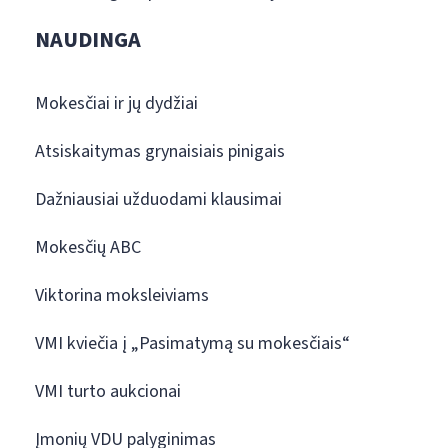
NAUDINGA
Mokesčiai ir jų dydžiai
Atsiskaitymas grynaisiais pinigais
Dažniausiai užduodami klausimai
Mokesčių ABC
Viktorina moksleiviams
VMI kviečia į „Pasimatymą su mokesčiais“
VMI turto aukcionai
Įmonių VDU palyginimas