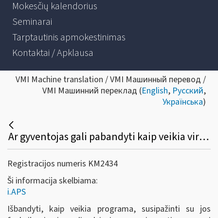
Mokesčių kalendorius
Seminarai
Tarptautinis apmokestinimas
Kontaktai / Apklausa
VMI Machine translation / VMI Машинный перевод /
VMI Машинний переклад (
English
,
Русский
,
Українська
)
Ar gyventojas gali pabandyti kaip veikia virtualus buhalteris (i.APS)?
Registracijos numeris KM2434
Ši informacija skelbiama:
i.APS
Išbandyti, kaip veikia programa, susipažinti su jos