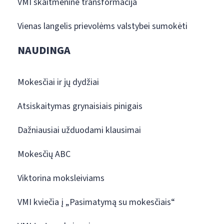
VMI skaitmeninė transformacija
Vienas langelis prievolėms valstybei sumokėti
NAUDINGA
Mokesčiai ir jų dydžiai
Atsiskaitymas grynaisiais pinigais
Dažniausiai užduodami klausimai
Mokesčių ABC
Viktorina moksleiviams
VMI kviečia į „Pasimatymą su mokesčiais“