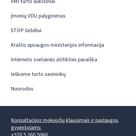
VMI turto aukcionai
Įmonių VDU palyginimas
STOP šešėliui
Krašto apsaugos ministerijos informacija
Interneto svetainės atitikties paraiška
Ieškome turto savininkų
Nuorodos
Konsultacijos mokesčių klausimais ir paslaugos
gyventojams:
+370 5 260 5060