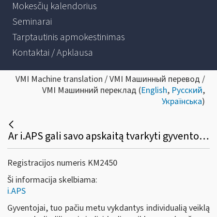
Mokesčių kalendorius
Seminarai
Tarptautinis apmokestinimas
Kontaktai / Apklausa
VMI Machine translation / VMI Машинный перевод /
VMI Машинний переклад (
English
,
Русский
,
Українська
)
Ar i.APS gali savo apskaitą tvarkyti gyventojas, turintis tuo pačiu laikotarpiu verslo liudijimą ir individualią veiklą pagal pažymą?
Registracijos numeris KM2450
Ši informacija skelbiama:
i.APS
Gyventojai, tuo pačiu metu vykdantys individualią veiklą