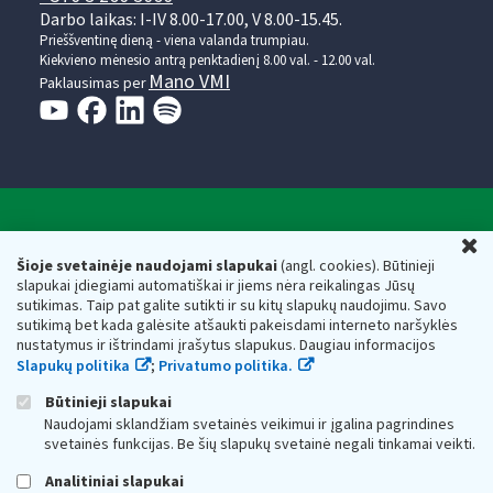
Darbo laikas: I-IV 8.00-17.00, V 8.00-15.45.
Prieššventinę dieną - viena valanda trumpiau.
Kiekvieno mėnesio antrą penktadienį 8.00 val. - 12.00 val.
Mano VMI
Paklausimas per
Valstybinė mokesčių inspekcija prie Lietuvos
U
Respublikos finansų ministerijos
Šioje svetainėje naudojami slapukai
(angl. cookies). Būtinieji
slapukai įdiegiami automatiškai ir jiems nėra reikalingas Jūsų
Biudžetinė įstaiga. Juridinio asmens kodas — 188659752,
sutikimas. Taip pat galite sutikti ir su kitų slapukų naudojimu. Savo
adresas: Vasario 16-osios g. 14, 01107 Vilnius, Lietuva, el.paštas:
sutikimą bet kada galėsite atšaukti pakeisdami interneto naršyklės
vmi@vmi.lt
, E. pristatymo dėžutės adresas 188659752
nustatymus ir ištrindami įrašytus slapukus. Daugiau informacijos
Duomenys apie Valstybinę mokesčių inspekciją prie Lietuvos
Slapukų politika
;
Privatumo politika.
Respublikos finansų ministerijos kaupiami ir saugomi Juridinių
asmenų registre
Būtinieji slapukai
Naudojami sklandžiam svetainės veikimui ir įgalina pagrindines
svetainės funkcijas. Be šių slapukų svetainė negali tinkamai veikti.
Analitiniai slapukai