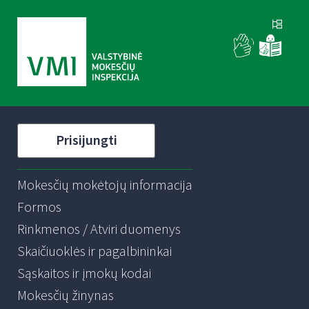
Prisijungti
Mokesčių mokėtojų informacija
Formos
Rinkmenos / Atviri duomenys
Skaičiuoklės ir pagalbininkai
Sąskaitos ir įmokų kodai
Mokesčių žinynas