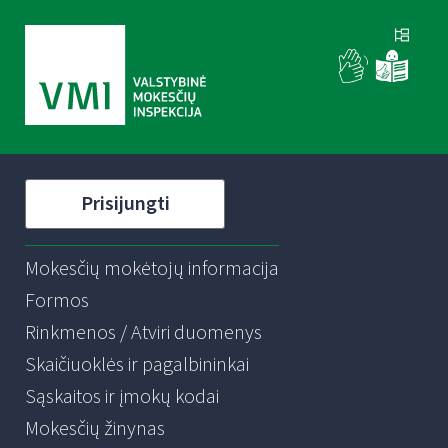
Prisijungti
Mokesčių mokėtojų informacija
Formos
Rinkmenos / Atviri duomenys
Skaičiuoklės ir pagalbininkai
Sąskaitos ir įmokų kodai
Mokesčių žinynas