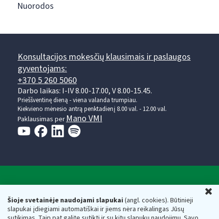
Nuorodos
Konsultacijos mokesčių klausimais ir paslaugos
gyventojams:
+370 5 260 5060
Darbo laikas: I-IV 8.00-17.00, V 8.00-15.45.
Prieššventinę dieną - viena valanda trumpiau.
Kiekvieno mėnesio antrą penktadienį 8.00 val. - 12.00 val.
Mano VMI
Paklausimas per
Valstybinė mokesčių inspekcija prie Lietuvos
U
Respublikos finansų ministerijos
Šioje svetainėje naudojami slapukai
(angl. cookies). Būtinieji
slapukai įdiegiami automatiškai ir jiems nėra reikalingas Jūsų
Biudžetinė įstaiga. Juridinio asmens kodas — 188659752,
sutikimas. Taip pat galite sutikti ir su kitų slapukų naudojimu. Savo