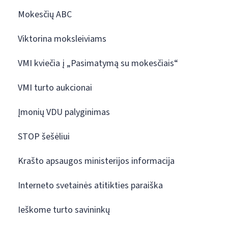
Mokesčių ABC
Viktorina moksleiviams
VMI kviečia į „Pasimatymą su mokesčiais“
VMI turto aukcionai
Įmonių VDU palyginimas
STOP šešėliui
Krašto apsaugos ministerijos informacija
Interneto svetainės atitikties paraiška
Ieškome turto savininkų