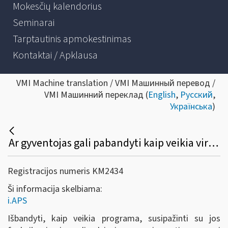
Mokesčių kalendorius
Seminarai
Tarptautinis apmokestinimas
Kontaktai / Apklausa
VMI Machine translation / VMI Машинный перевод /
VMI Машинний переклад (
English
,
Русский
,
Українська
)
Ar gyventojas gali pabandyti kaip veikia virtualus buhalteris (i.APS)?
Registracijos numeris KM2434
Ši informacija skelbiama:
i.APS
Išbandyti, kaip veikia programa, susipažinti su jos