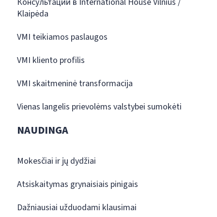
Консультации в International House Vilnius /
Klaipėda
VMI teikiamos paslaugos
VMI kliento profilis
VMI skaitmeninė transformacija
Vienas langelis prievolėms valstybei sumokėti
NAUDINGA
Mokesčiai ir jų dydžiai
Atsiskaitymas grynaisiais pinigais
Dažniausiai užduodami klausimai