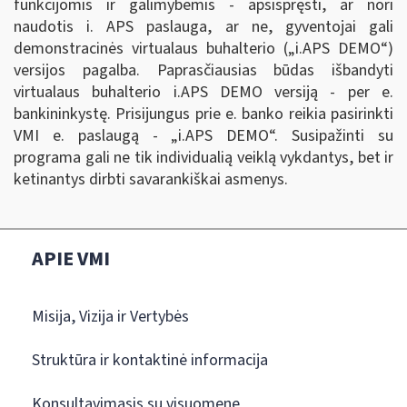
funkcijomis ir galimybėmis - apsispręsti, ar nori
naudotis i. APS paslauga, ar ne, gyventojai gali
demonstracinės virtualaus buhalterio („i.APS DEMO
“
)
versijos pagalba. Paprasčiausias būdas išbandyti
virtualaus buhalterio i.APS DEMO versiją - per e.
bankininkystę. Prisijungus prie e. banko reikia pasirinkti
VMI e. paslaugą - „i.APS DEMO
“
. Susipažinti su
programa gali ne tik individualią veiklą vykdantys, bet ir
ketinantys dirbti savarankiškai asmenys.
APIE VMI
Misija, Vizija ir Vertybės
Struktūra ir kontaktinė informacija
Konsultavimasis su visuomene