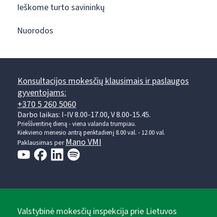
Ieškome turto savininkų
Nuorodos
Konsultacijos mokesčių klausimais ir paslaugos
gyventojams:
+370 5 260 5060
Darbo laikas: I-IV 8.00-17.00, V 8.00-15.45.
Prieššventinę dieną - viena valanda trumpiau.
Kiekvieno mėnesio antrą penktadienį 8.00 val. - 12.00 val.
Mano VMI
Paklausimas per
Valstybinė mokesčių inspekcija prie Lietuvos