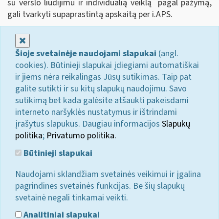
su verslo liudijimu ir individualią veiklą pagal pažymą,
gali tvarkyti supaprastintą apskaitą per i.APS.
Uždaryti
Šioje svetainėje naudojami slapukai
(angl.
cookies). Būtinieji slapukai įdiegiami automatiškai
ir jiems nėra reikalingas Jūsų sutikimas. Taip pat
galite sutikti ir su kitų slapukų naudojimu. Savo
sutikimą bet kada galėsite atšaukti pakeisdami
interneto naršyklės nustatymus ir ištrindami
įrašytus slapukus. Daugiau informacijos
Slapukų
politika
;
Privatumo politika.
Būtinieji slapukai
Naudojami sklandžiam svetainės veikimui ir įgalina
pagrindines svetainės funkcijas. Be šių slapukų
svetainė negali tinkamai veikti.
Analitiniai slapukai