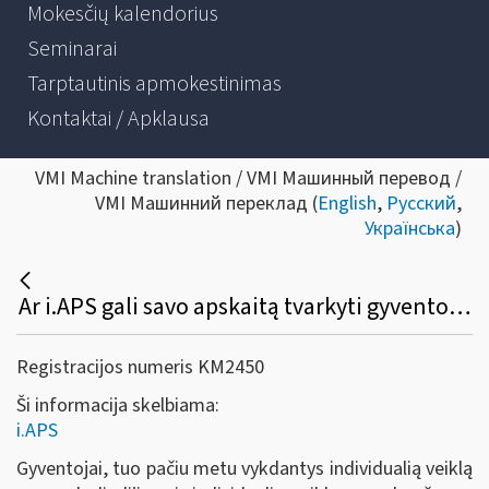
Mokesčių kalendorius
Seminarai
Tarptautinis apmokestinimas
Kontaktai / Apklausa
VMI Machine translation / VMI Машинный перевод /
VMI Машинний переклад (
English
,
Русский
,
Українська
)
Ar i.APS gali savo apskaitą tvarkyti gyventojas, turintis tuo pačiu laikotarpiu verslo liudijimą ir individualią veiklą pagal pažymą?
Registracijos numeris KM2450
Ši informacija skelbiama:
i.APS
Gyventojai, tuo pačiu metu vykdantys individualią veiklą