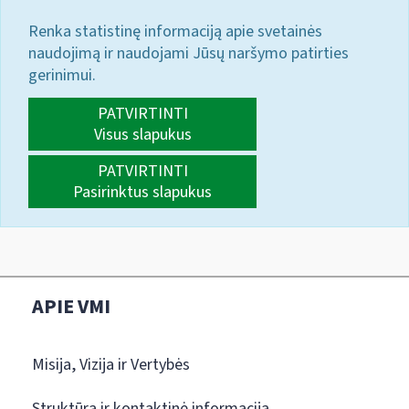
Renka statistinę informaciją apie svetainės
naudojimą ir naudojami Jūsų naršymo patirties
gerinimui.
PATVIRTINTI
Visus slapukus
PATVIRTINTI
Pasirinktus slapukus
APIE VMI
Misija, Vizija ir Vertybės
Struktūra ir kontaktinė informacija