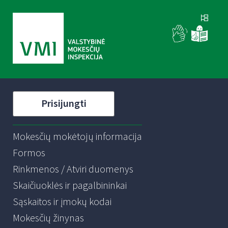
Prisijungti
Mokesčių mokėtojų informacija
Formos
Rinkmenos / Atviri duomenys
Skaičiuoklės ir pagalbininkai
Sąskaitos ir įmokų kodai
Mokesčių žinynas