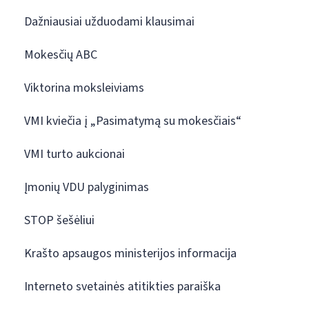
Dažniausiai užduodami klausimai
Mokesčių ABC
Viktorina moksleiviams
VMI kviečia į „Pasimatymą su mokesčiais“
VMI turto aukcionai
Įmonių VDU palyginimas
STOP šešėliui
Krašto apsaugos ministerijos informacija
Interneto svetainės atitikties paraiška