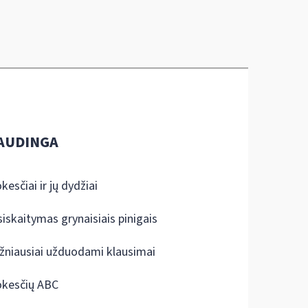
AUDINGA
kesčiai ir jų dydžiai
siskaitymas grynaisiais pinigais
žniausiai užduodami klausimai
kesčių ABC