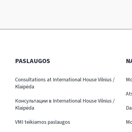
PASLAUGOS
N
Consultations at International House Vilnius /
Mo
Klaipėda
At
Консультации в International House Vilnius /
Klaipėda
Da
VMI teikiamos paslaugos
Mo