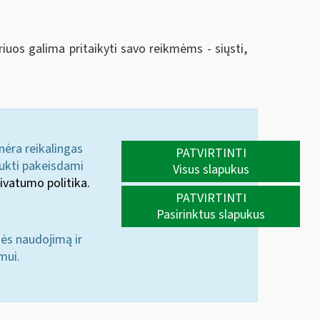
riuos galima pritaikyti savo reikmėms - siųsti,
 nėra reikalingas
PATVIRTINTI
aukti pakeisdami
Visus slapukus
ivatumo politika.
PATVIRTINTI
Pasirinktus slapukus
nės naudojimą ir
mui.