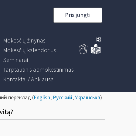
Prisijungti
Mokesčių žinynas
Mokesčių kalendorius
Seminarai
Tarptautinis apmokestinimas
Kontaktai / Apklausa
ний переклад (
English
,
Русский
,
Українська
)
vitą?