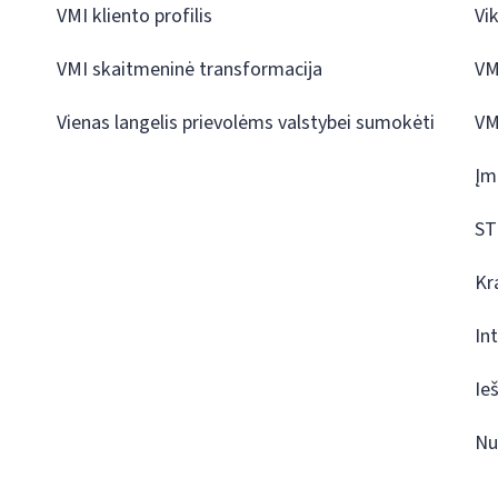
VMI kliento profilis
Vi
VMI skaitmeninė transformacija
VM
Vienas langelis prievolėms valstybei sumokėti
VM
Įm
ST
Kr
In
Ie
Nu