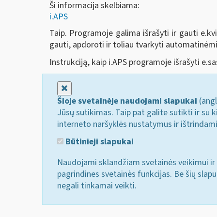
Ši informacija skelbiama:
i.APS
Taip. Programoje galima išrašyti ir gauti e.kvi
gauti, apdoroti ir toliau tvarkyti automatinė
Instrukciją, kaip i.APS programoje išrašyti e.sa
Uždaryti
Šioje svetainėje naudojami slapukai
(angl
Jūsų sutikimas. Taip pat galite sutikti ir s
interneto naršyklės nustatymus ir ištrindam
Būtinieji slapukai
Naudojami sklandžiam svetainės veikimui ir 
pagrindines svetainės funkcijas. Be šių slap
negali tinkamai veikti.