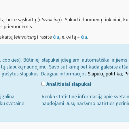
tą bei e.sąskaitą (
eInvoicing
). Sukurti duomenų rinkiniai, ku
mis priemonėmis.
skaitą (
eInvoicing
) rasite
čia
, e.kvitą –
čia
.
. cookies). Būtinieji slapukai įdiegiami automatiškai ir jiems
u kitų slapukų naudojimu. Savo sutikimą bet kada galėsite atš
i įrašytus slapukus. Daugiau informacijos
Slapukų politika
;
Pr
Analitiniai slapukai
įgalina
Renka statistinę informaciją apie svetai
ukų svetainė
naudojami Jūsų naršymo patirties gerini