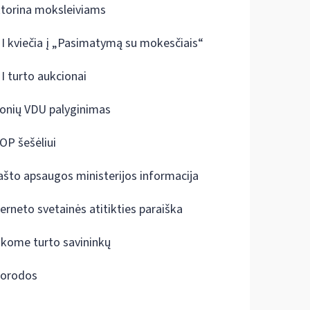
ktorina moksleiviams
I kviečia į „Pasimatymą su mokesčiais“
I turto aukcionai
onių VDU palyginimas
OP šešėliui
ašto apsaugos ministerijos informacija
terneto svetainės atitikties paraiška
škome turto savininkų
orodos