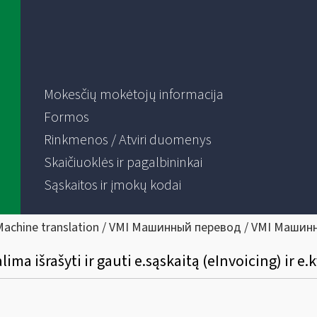
Mokesčių mokėtojų informacija
Formos
Rinkmenos / Atviri duomenys
Skaičiuoklės ir pagalbininkai
Sąskaitos ir įmokų kodai
Machine translation / VMI Машинный перевод / VMI Машин
ima išrašyti ir gauti e.sąskaitą (eInvoicing) ir e.k