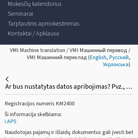
Mokesčių kalendorius
Seminarai
Tarptautinis apmokestinimas
Kontaktai / Apklausa
VMI Machine translation / VMI Машинный перевод /
VMI Машинний переклад (
English
,
Русский
,
Українська
)
Ar bus nustatytas datos apribojimas? Pvz., išrašiau S / F, pamiršau įvesti į programą, galėsiu tą padaryti po pusmečio atbuline data?
Registracijos numeris KM2400
Ši informacija skelbiama:
i.APS
Naudotojas pajamų ir išlaidų dokumentus gali įvesti bet