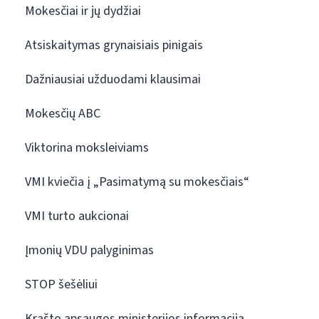
Mokesčiai ir jų dydžiai
Atsiskaitymas grynaisiais pinigais
Dažniausiai užduodami klausimai
Mokesčių ABC
Viktorina moksleiviams
VMI kviečia į „Pasimatymą su mokesčiais“
VMI turto aukcionai
Įmonių VDU palyginimas
STOP šešėliui
Krašto apsaugos ministerijos informacija