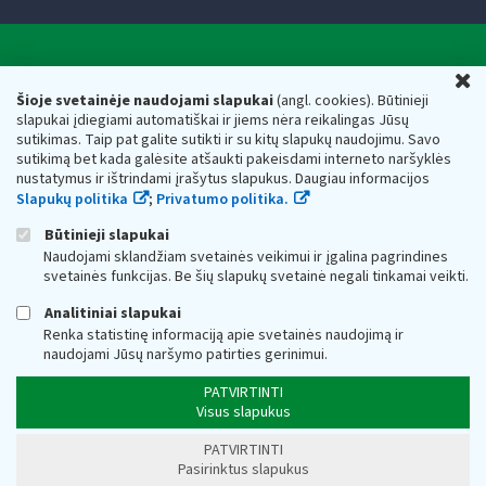
Valstybinė mokesčių inspekcija prie Lietuvos
U
Respublikos finansų ministerijos
Šioje svetainėje naudojami slapukai
(angl. cookies). Būtinieji
slapukai įdiegiami automatiškai ir jiems nėra reikalingas Jūsų
Biudžetinė įstaiga. Juridinio asmens kodas — 188659752,
sutikimas. Taip pat galite sutikti ir su kitų slapukų naudojimu. Savo
adresas: Vasario 16-osios g. 14, 01107 Vilnius, Lietuva, el.paštas:
sutikimą bet kada galėsite atšaukti pakeisdami interneto naršyklės
vmi@vmi.lt
, E. pristatymo dėžutės adresas 188659752
nustatymus ir ištrindami įrašytus slapukus. Daugiau informacijos
Duomenys apie Valstybinę mokesčių inspekciją prie Lietuvos
Slapukų politika
;
Privatumo politika.
Respublikos finansų ministerijos kaupiami ir saugomi Juridinių
asmenų registre
Būtinieji slapukai
Naudojami sklandžiam svetainės veikimui ir įgalina pagrindines
svetainės funkcijas. Be šių slapukų svetainė negali tinkamai veikti.
Analitiniai slapukai
Renka statistinę informaciją apie svetainės naudojimą ir
naudojami Jūsų naršymo patirties gerinimui.
PATVIRTINTI
Visus slapukus
PATVIRTINTI
Pasirinktus slapukus