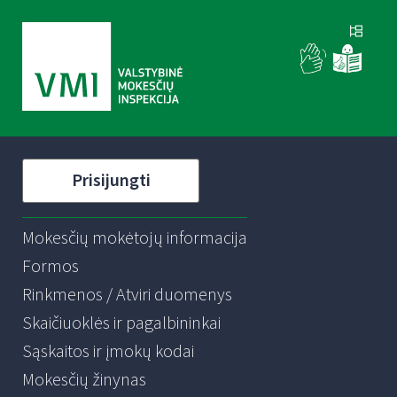
Prisijungti
Mokesčių mokėtojų informacija
Formos
Rinkmenos / Atviri duomenys
Skaičiuoklės ir pagalbininkai
Sąskaitos ir įmokų kodai
Mokesčių žinynas