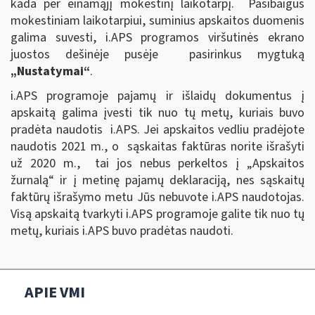
kada per einamąjį mokestinį laikotarpį. Pasibaigus
mokestiniam laikotarpiui, suminius apskaitos duomenis
galima suvesti, i.APS programos viršutinės ekrano
juostos dešinėje pusėje pasirinkus mygtuką
„Nustatymai“
.
i.APS programoje pajamų ir išlaidų dokumentus į
apskaitą galima įvesti tik nuo tų metų, kuriais buvo
pradėta naudotis i.APS. Jei apskaitos vedliu pradėjote
naudotis 2021 m., o sąskaitas faktūras norite išrašyti
už 2020 m., tai jos nebus perkeltos į „Apskaitos
žurnalą“ ir į metinę pajamų deklaraciją, nes sąskaitų
faktūrų išrašymo metu Jūs nebuvote i.APS naudotojas.
Visą apskaitą tvarkyti i.APS programoje galite tik nuo tų
metų, kuriais i.APS buvo pradėtas naudoti.
APIE VMI