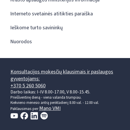
Interneto svetainės atitikties paraiška
Ieškome turto savininkų
Nuorodos
Konsultacijos mokesčių klausimais ir paslaugos
gyventojams:
+370 5 260 5060
Darbo laikas: I-IV 8.00-17.00, V 8.00-15.45.
Prieššventinę dieną - viena valanda trumpiau.
Kiekvieno mėnesio antrą penktadienį 8.00 val. - 12.00 val.
Mano VMI
Paklausimas per