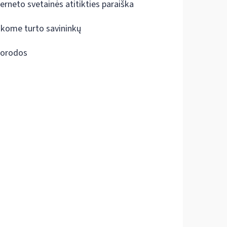
terneto svetainės atitikties paraiška
škome turto savininkų
orodos