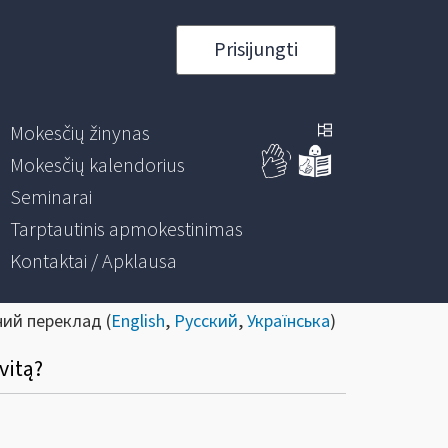
Prisijungti
Mokesčių žinynas
Mokesčių kalendorius
Seminarai
Tarptautinis apmokestinimas
Kontaktai / Apklausa
ний переклад (
English
,
Русский
,
Українська
)
vitą?