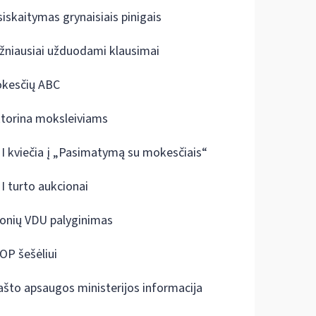
siskaitymas grynaisiais pinigais
žniausiai užduodami klausimai
kesčių ABC
ktorina moksleiviams
I kviečia į „Pasimatymą su mokesčiais“
I turto aukcionai
onių VDU palyginimas
OP šešėliui
ašto apsaugos ministerijos informacija