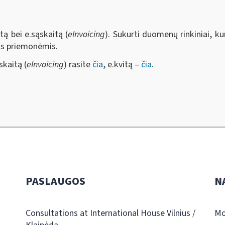
tą bei e.sąskaitą (
eInvoicing
). Sukurti duomenų rinkiniai, ku
mis priemonėmis.
skaitą (
eInvoicing
) rasite
čia
, e.kvitą –
čia
.
PASLAUGOS
N
Consultations at International House Vilnius /
Mo