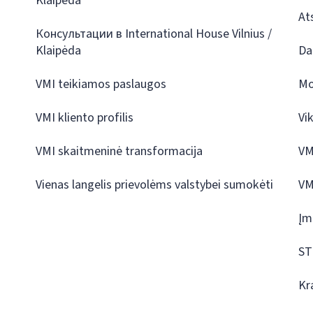
Klaipėda
At
Консультации в International House Vilnius /
Klaipėda
Da
VMI teikiamos paslaugos
Mo
VMI kliento profilis
Vi
VMI skaitmeninė transformacija
VM
Vienas langelis prievolėms valstybei sumokėti
VM
Įm
ST
Kr