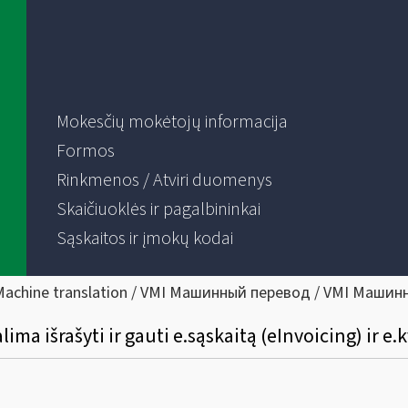
Mokesčių mokėtojų informacija
Formos
Rinkmenos / Atviri duomenys
Skaičiuoklės ir pagalbininkai
Sąskaitos ir įmokų kodai
Machine translation / VMI Машинный перевод / VMI Машин
ima išrašyti ir gauti e.sąskaitą (eInvoicing) ir e.k