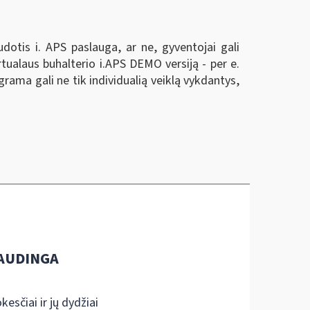
udotis i. APS paslauga, ar ne, gyventojai gali
rtualaus buhalterio i.APS DEMO versiją - per e.
ograma gali ne tik individualią veiklą vykdantys,
AUDINGA
kesčiai ir jų dydžiai