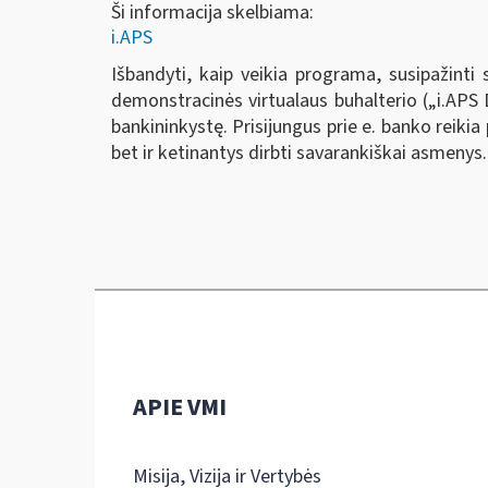
Ši informacija skelbiama:
i.APS
Išbandyti, kaip veikia programa, susipažinti 
demonstracinės virtualaus buhalterio („i.AP
bankininkystę. Prisijungus prie e. banko reikia
bet ir ketinantys dirbti savarankiškai asmenys.
APIE VMI
Misija, Vizija ir Vertybės