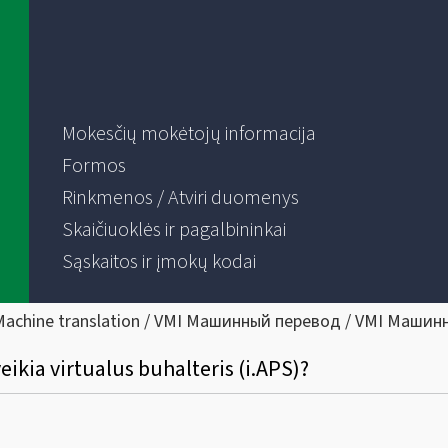
Mokesčių mokėtojų informacija
Formos
Rinkmenos / Atviri duomenys
Skaičiuoklės ir pagalbininkai
Sąskaitos ir įmokų kodai
Machine translation / VMI Машинный перевод / VMI Машин
eikia virtualus buhalteris (i.APS)?