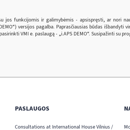
su jos funkcijomis ir galimybėmis - apsispręsti, ar nori na
S DEMO
“
) versijos pagalba. Paprasčiausias būdas išbandyti vi
 pasirinkti VMI e. paslaugą - „i.APS DEMO
“
. Susipažinti su pr
PASLAUGOS
N
Consultations at International House Vilnius /
Mo