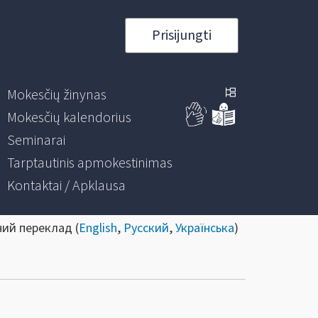
Prisijungti
Mokesčių žinynas
Mokesčių kalendorius
Seminarai
Tarptautinis apmokestinimas
Kontaktai / Apklausa
ний переклад (
English
,
Русский
,
Українська
)