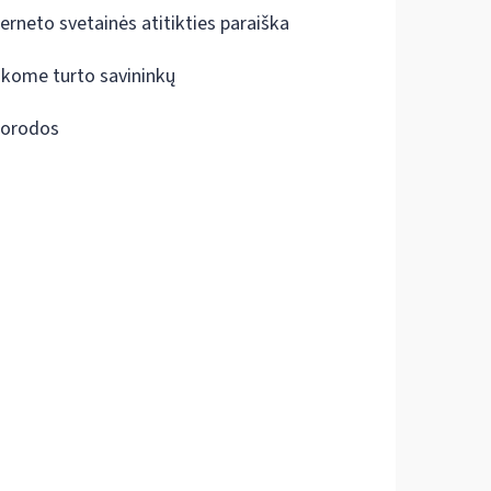
terneto svetainės atitikties paraiška
škome turto savininkų
orodos