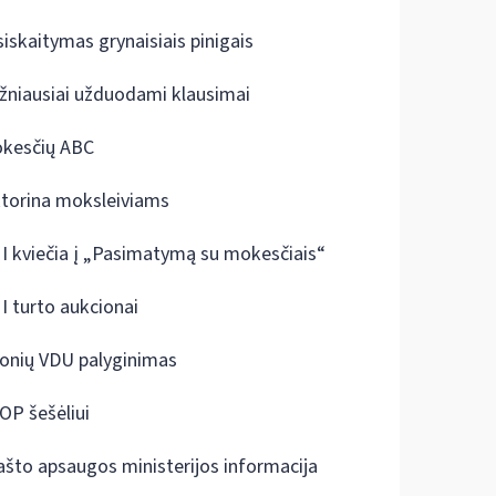
siskaitymas grynaisiais pinigais
žniausiai užduodami klausimai
kesčių ABC
ktorina moksleiviams
I kviečia į „Pasimatymą su mokesčiais“
I turto aukcionai
onių VDU palyginimas
OP šešėliui
ašto apsaugos ministerijos informacija