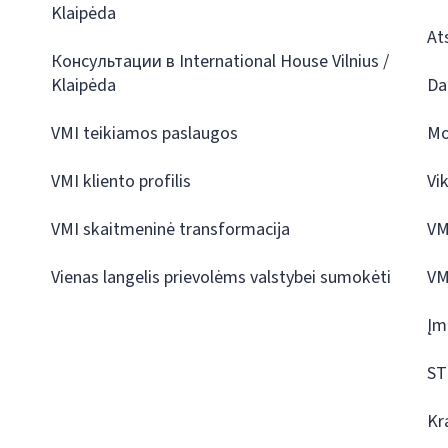
Klaipėda
At
Консультации в International House Vilnius /
Klaipėda
Da
VMI teikiamos paslaugos
Mo
VMI kliento profilis
Vi
VMI skaitmeninė transformacija
VM
Vienas langelis prievolėms valstybei sumokėti
VM
Įm
ST
Kr