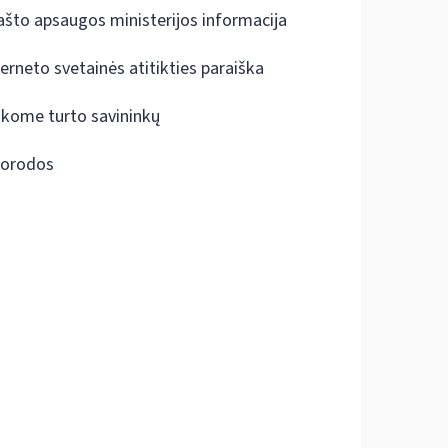
ašto apsaugos ministerijos informacija
terneto svetainės atitikties paraiška
škome turto savininkų
orodos