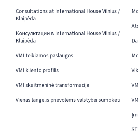
Consultations at International House Vilnius /
Mo
Klaipėda
At
Консультации в International House Vilnius /
Klaipėda
Da
VMI teikiamos paslaugos
Mo
VMI kliento profilis
Vi
VMI skaitmeninė transformacija
VM
Vienas langelis prievolėms valstybei sumokėti
VM
Įm
ST