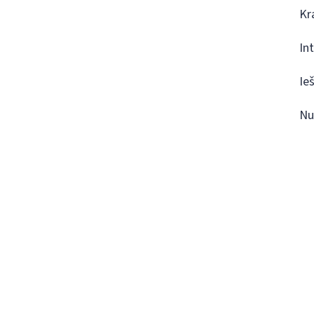
Kr
In
Ie
Nu