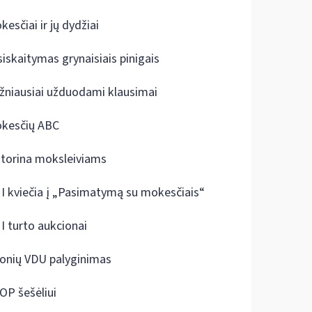
kesčiai ir jų dydžiai
siskaitymas grynaisiais pinigais
žniausiai užduodami klausimai
kesčių ABC
ktorina moksleiviams
I kviečia į „Pasimatymą su mokesčiais“
I turto aukcionai
onių VDU palyginimas
OP šešėliui