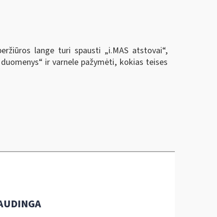
eržiūros lange turi spausti „i.MAS atstovai
“
,
vo duomenys
“
ir varnele pažymėti, kokias teises
AUDINGA