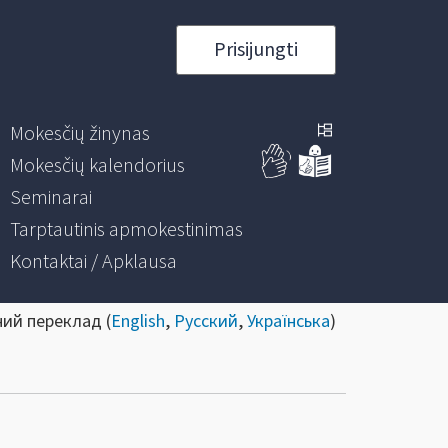
Prisijungti
Mokesčių žinynas
Mokesčių kalendorius
Seminarai
Tarptautinis apmokestinimas
Kontaktai / Apklausa
ний переклад (
English
,
Русский
,
Українська
)