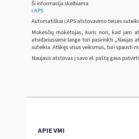
Ši informacija skelbiama:
i.APS
Automatiškai i.APS atstovavimo teisės suteik
Mokesčių mokėtojas, kuris nori, kad jam ats
atsidariusiame lange turi pasirinkti „Naujas a
suteikia. Atlikęs visus veiksmus, turi spausti
Naujasis atstovas į savo el. paštą gaus patvirt
APIE VMI