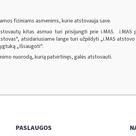
iamos fiziniams asmenims, kurie atstovauja save.
tovautų kitas asmuo turi prisijungti prie i.MAS. i.MAS p
tstovas
“,
atsidariusiame lange turi užpildyti „i.MAS atsto
 mygtuką „Išsaugoti
“
.
inimo nuorodą, kurią patvirtinęs, galės atstovauti.
PASLAUGOS
N