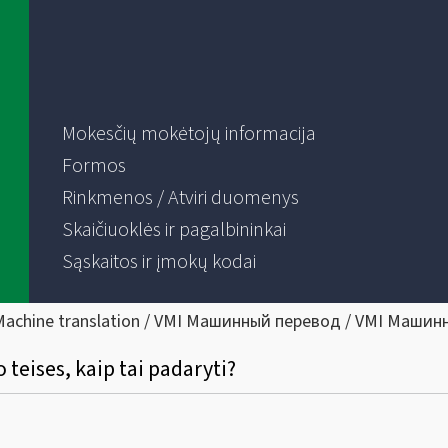
Mokesčių mokėtojų informacija
Formos
Rinkmenos / Atviri duomenys
Skaičiuoklės ir pagalbininkai
Sąskaitos ir įmokų kodai
Machine translation / VMI Машинный перевод / VMI Машин
 teises, kaip tai padaryti?