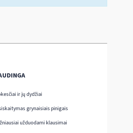
AUDINGA
kesčiai ir jų dydžiai
siskaitymas grynaisiais pinigais
žniausiai užduodami klausimai