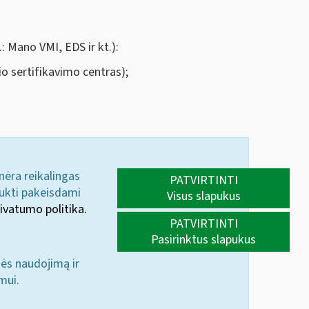
: Mano VMI, EDS ir kt.):
io sertifikavimo centras);
 nėra reikalingas
PATVIRTINTI
aukti pakeisdami
Visus slapukus
ivatumo politika.
PATVIRTINTI
Pasirinktus slapukus
nės naudojimą ir
mui.