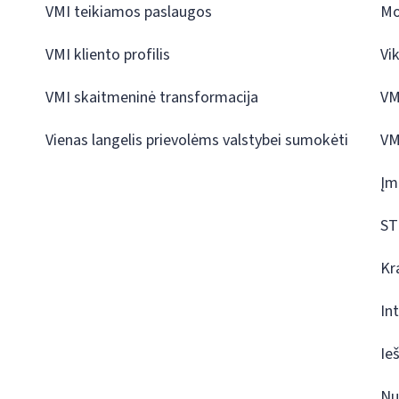
VMI teikiamos paslaugos
Mo
VMI kliento profilis
Vi
VMI skaitmeninė transformacija
VM
Vienas langelis prievolėms valstybei sumokėti
VM
Įm
ST
Kr
In
Ie
Nu