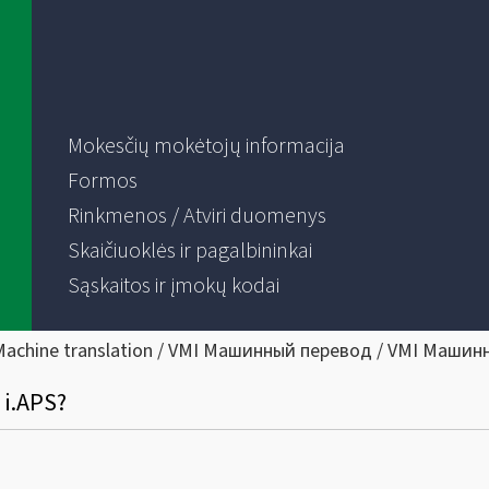
Mokesčių mokėtojų informacija
Formos
Rinkmenos / Atviri duomenys
Skaičiuoklės ir pagalbininkai
Sąskaitos ir įmokų kodai
Machine translation / VMI Машинный перевод / VMI Машин
 i.APS?