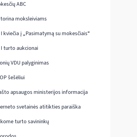
kesčių ABC
ktorina moksleiviams
I kviečia į „Pasimatymą su mokesčiais“
I turto aukcionai
onių VDU palyginimas
OP šešėliui
ašto apsaugos ministerijos informacija
terneto svetainės atitikties paraiška
škome turto savininkų
orodos