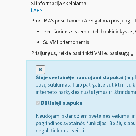
Ši informacija skelbiama:
i.APS
Prie i.MAS posistemio i.APS galima prisijungti 
Per išorines sistemas (el. bankininkystė, 
Su VMI priemonėmis.
Prisijungus, reikia pasirinkti VMI e. paslaugą „
Uždaryti
Šioje svetainėje naudojami slapukai
(angl
Jūsų sutikimas. Taip pat galite sutikti ir s
interneto naršyklės nustatymus ir ištrindam
Būtinieji slapukai
Naudojami sklandžiam svetainės veikimui ir 
pagrindines svetainės funkcijas. Be šių slap
negali tinkamai veikti.