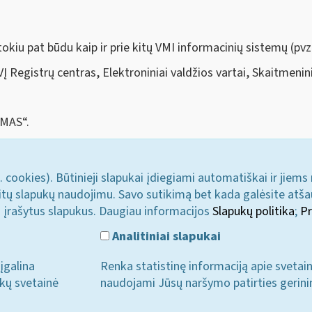
tokiu pat būdu kaip ir prie kitų VMI informacinių sistemų (pvz.
VĮ Registrų centras, Elektroniniai valdžios vartai, Skaitmenin
i.MAS
“
.
. cookies). Būtinieji slapukai įdiegiami automatiškai ir jiems
u kitų slapukų naudojimu. Savo sutikimą bet kada galėsite atš
i įrašytus slapukus. Daugiau informacijos
Slapukų politika
;
Pr
Analitiniai slapukai
įgalina
Renka statistinę informaciją apie svetai
ukų svetainė
naudojami Jūsų naršymo patirties gerini