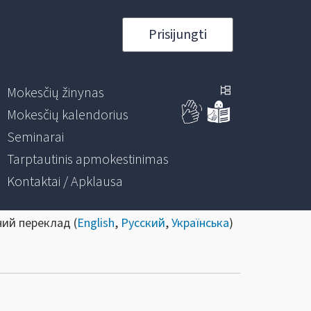
Prisijungti
Mokesčių žinynas
Mokesčių kalendorius
Seminarai
Tarptautinis apmokestinimas
Kontaktai / Apklausa
ний переклад (
English
,
Русский
,
Українська
)