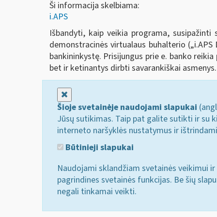
Ši informacija skelbiama:
i.APS
Išbandyti, kaip veikia programa, susipažinti 
demonstracinės virtualaus buhalterio („i.AP
bankininkystę. Prisijungus prie e. banko reikia
bet ir ketinantys dirbti savarankiškai asmenys.
Uždaryti
Šioje svetainėje naudojami slapukai
(angl
Jūsų sutikimas. Taip pat galite sutikti ir s
interneto naršyklės nustatymus ir ištrindam
Būtinieji slapukai
Naudojami sklandžiam svetainės veikimui ir 
pagrindines svetainės funkcijas. Be šių slap
negali tinkamai veikti.