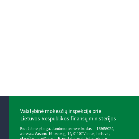
Valstybinė mokesčių inspekcija prie
Lietuvos Respublikos finansų ministerijos
Biudžetinė įstaiga. Juridinio asmens kodas — 188659752,
adresas: Vasario 16-osios g. 14, 01107 Vilnius, Lietuva,
el.paštas:
vmi@vmi.lt
, E. pristatymo dėžutės adresas