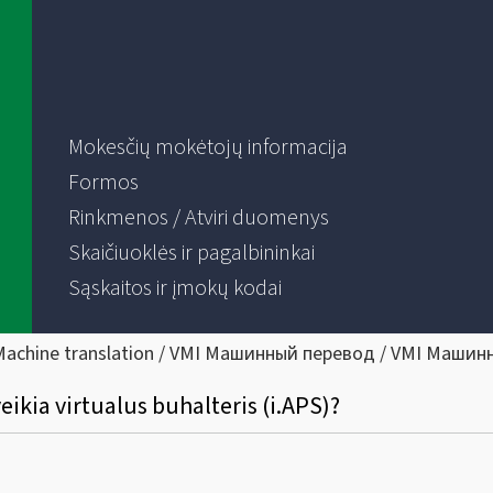
Mokesčių mokėtojų informacija
Formos
Rinkmenos / Atviri duomenys
Skaičiuoklės ir pagalbininkai
Sąskaitos ir įmokų kodai
Machine translation / VMI Машинный перевод / VMI Машин
eikia virtualus buhalteris (i.APS)?