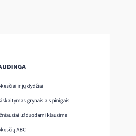
AUDINGA
kesčiai ir jų dydžiai
siskaitymas grynaisiais pinigais
žniausiai užduodami klausimai
kesčių ABC