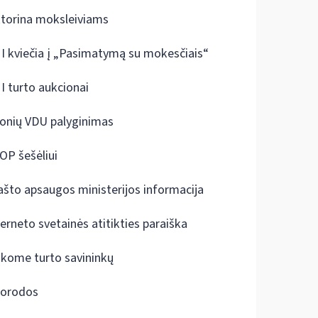
ktorina moksleiviams
I kviečia į „Pasimatymą su mokesčiais“
I turto aukcionai
onių VDU palyginimas
OP šešėliui
ašto apsaugos ministerijos informacija
terneto svetainės atitikties paraiška
škome turto savininkų
orodos