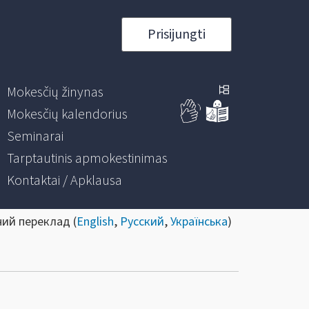
Prisijungti
Mokesčių žinynas
Mokesčių kalendorius
Seminarai
Tarptautinis apmokestinimas
Kontaktai / Apklausa
ний переклад (
English
,
Русский
,
Українська
)