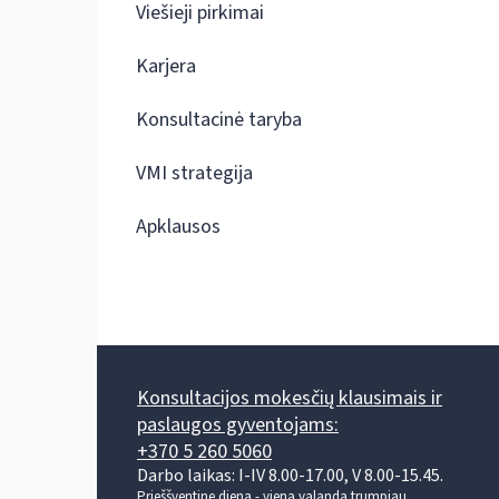
Viešieji pirkimai
Karjera
Konsultacinė taryba
VMI strategija
Apklausos
Konsultacijos mokesčių klausimais ir
paslaugos gyventojams:
+370 5 260 5060
Darbo laikas: I-IV 8.00-17.00, V 8.00-15.45.
Prieššventinę dieną - viena valanda trumpiau.