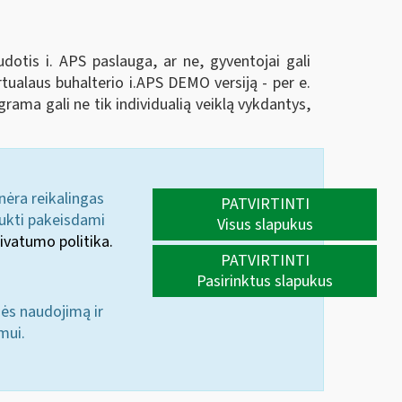
udotis i. APS paslauga, ar ne, gyventojai gali
rtualaus buhalterio i.APS DEMO versiją - per e.
ograma gali ne tik individualią veiklą vykdantys,
 nėra reikalingas
PATVIRTINTI
aukti pakeisdami
Visus slapukus
ivatumo politika.
PATVIRTINTI
Pasirinktus slapukus
nės naudojimą ir
mui.