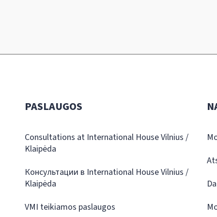
PASLAUGOS
N
Consultations at International House Vilnius /
Mo
Klaipėda
At
Консультации в International House Vilnius /
Klaipėda
Da
VMI teikiamos paslaugos
Mo