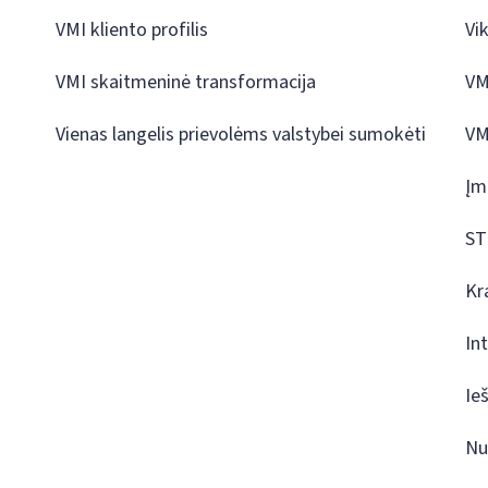
VMI kliento profilis
Vi
VMI skaitmeninė transformacija
VM
Vienas langelis prievolėms valstybei sumokėti
VM
Įm
ST
Kr
In
Ie
Nu