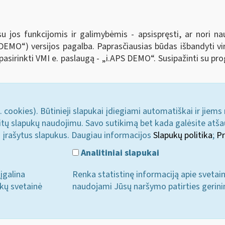
su jos funkcijomis ir galimybėmis - apsispręsti, ar nori na
S DEMO
“
) versijos pagalba. Paprasčiausias būdas išbandyti vi
 pasirinkti VMI e. paslaugą - „i.APS DEMO
“
. Susipažinti su pr
. cookies). Būtinieji slapukai įdiegiami automatiškai ir jiems
u kitų slapukų naudojimu. Savo sutikimą bet kada galėsite atš
i įrašytus slapukus. Daugiau informacijos
Slapukų politika
;
Pr
Analitiniai slapukai
įgalina
Renka statistinę informaciją apie svetai
ukų svetainė
naudojami Jūsų naršymo patirties gerini