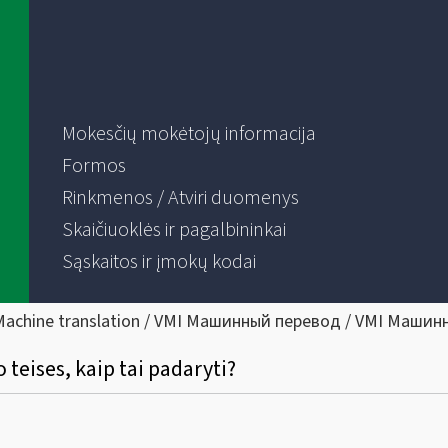
Mokesčių mokėtojų informacija
Formos
Rinkmenos / Atviri duomenys
Skaičiuoklės ir pagalbininkai
Sąskaitos ir įmokų kodai
Machine translation / VMI Машинный перевод / VMI Машин
 teises, kaip tai padaryti?