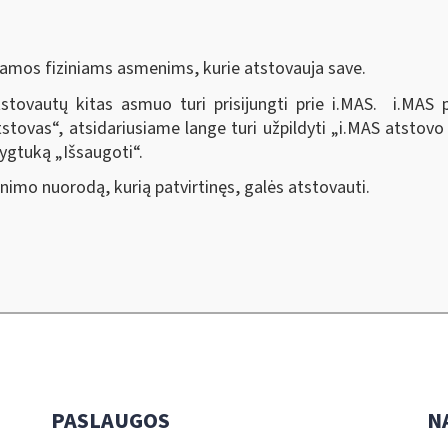
iamos fiziniams asmenims, kurie atstovauja save.
tovautų kitas asmuo turi prisijungti prie i.MAS. i.MAS p
tstovas
“,
atsidariusiame lange turi užpildyti „i.MAS atsto
 mygtuką „Išsaugoti
“
.
inimo nuorodą, kurią patvirtinęs, galės atstovauti.
PASLAUGOS
N