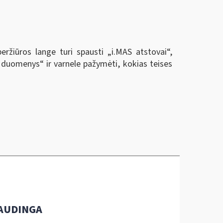
eržiūros lange turi spausti „i.MAS atstovai
“
,
vo duomenys
“
ir varnele pažymėti, kokias teises
AUDINGA