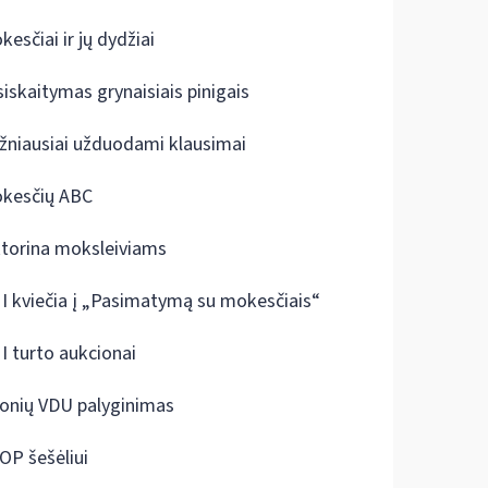
kesčiai ir jų dydžiai
siskaitymas grynaisiais pinigais
žniausiai užduodami klausimai
kesčių ABC
ktorina moksleiviams
I kviečia į „Pasimatymą su mokesčiais“
I turto aukcionai
onių VDU palyginimas
OP šešėliui