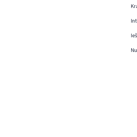
Kr
In
Ie
Nu