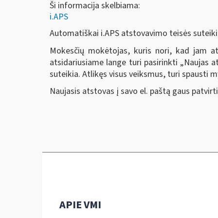
Ši informacija skelbiama:
i.APS
Automatiškai i.APS atstovavimo teisės suteik
Mokesčių mokėtojas, kuris nori, kad jam ats
atsidariusiame lange turi pasirinkti „Naujas a
suteikia. Atlikęs visus veiksmus, turi spausti
Naujasis atstovas į savo el. paštą gaus patvirt
APIE VMI