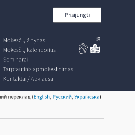
Prisijungti
Mokesčių žinynas
Mokesčių kalendorius
Seminarai
Tarptautinis apmokestinimas
Kontaktai / Apklausa
ний переклад (
English
,
Русский
,
Українська
)