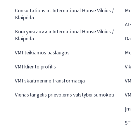
Consultations at International House Vilnius /
Mo
Klaipėda
At
Консультации в International House Vilnius /
Klaipėda
Da
VMI teikiamos paslaugos
Mo
VMI kliento profilis
Vi
VMI skaitmeninė transformacija
VM
Vienas langelis prievolėms valstybei sumokėti
VM
Įm
ST