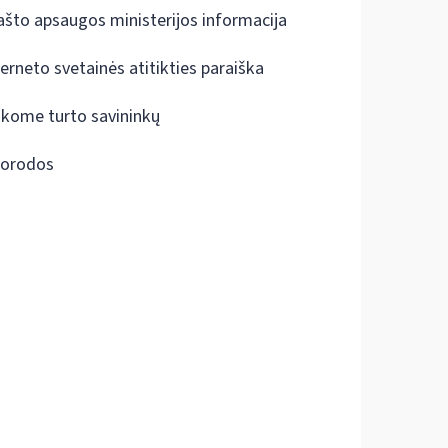
ašto apsaugos ministerijos informacija
terneto svetainės atitikties paraiška
škome turto savininkų
orodos