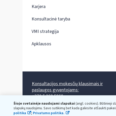
Karjera
Konsultacinė taryba
VMI strategija
Apklausos
Konsultacijos mokesčių klausimais ir
paslaugos gyventojams:
+370 5 260 5060
Darbo laikas: I-IV 8.00-17.00, V 8.00-15.45.
Šioje svetainėje naudojami slapukai
(angl. cookies). Būtinieji s
Prieššventinę dieną - viena valanda trumpiau.
slapukų naudojimu. Savo sutikimą bet kada galėsite atšaukti pakei
Kiekvieno mėnesio antrą penktadienį 8.00 val. - 12.00 val.
politika
;
Privatumo politika.