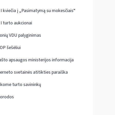
I kviečia į „Pasimatymą su mokesčiais“
I turto aukcionai
onių VDU palyginimas
OP šešėliui
ašto apsaugos ministerijos informacija
terneto svetainės atitikties paraiška
škome turto savininkų
orodos