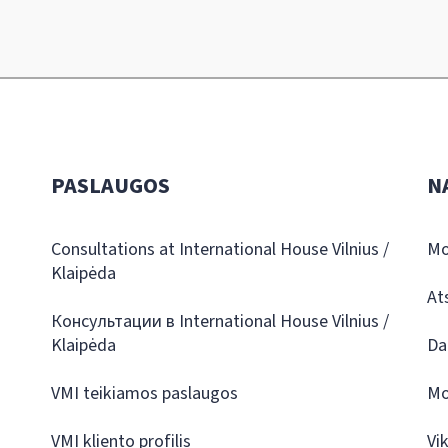
PASLAUGOS
N
Consultations at International House Vilnius /
Mo
Klaipėda
At
Консультации в International House Vilnius /
Klaipėda
Da
VMI teikiamos paslaugos
Mo
VMI kliento profilis
Vi