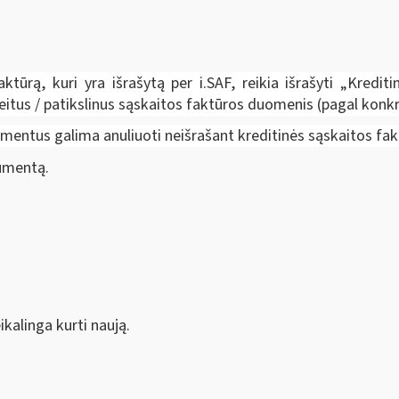
aktūrą, kuri yra išrašytą per i.SAF, reikia išrašyti „Kredi
itus / patikslinus sąskaitos faktūros duomenis (pagal konkreči
okumentus galima anuliuoti neišrašant kreditinės sąskaitos f
kumentą.
kalinga kurti naują.