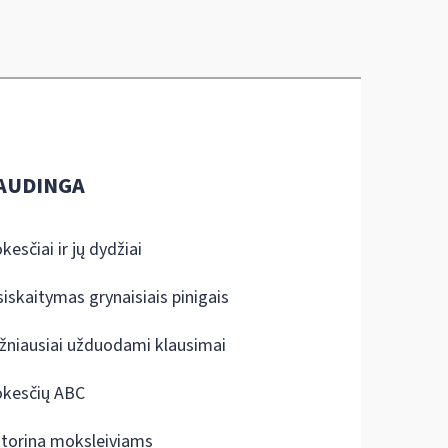
AUDINGA
kesčiai ir jų dydžiai
siskaitymas grynaisiais pinigais
žniausiai užduodami klausimai
kesčių ABC
ktorina moksleiviams