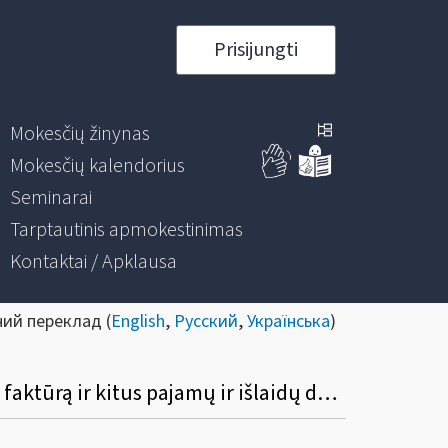
Prisijungti
Mokesčių žinynas
Mokesčių kalendorius
Seminarai
Tarptautinis apmokestinimas
Kontaktai / Apklausa
ний переклад (
English
,
Русский
,
Українська
)
Kokiu būdu galima pakoreguoti / anuliuoti jau išrašytą PVM sąskaitą faktūrą /sąskaitą faktūrą ir kitus pajamų ir išlaidų dokumentus?