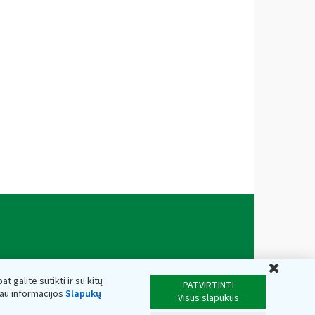
Uždar
t galite sutikti ir su kitų
PATVIRTINTI
iau informacijos
Slapukų
Visus slapukus