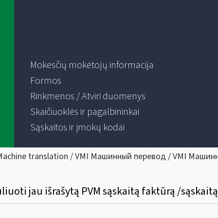
Mokesčių mokėtojų informacija
Formos
Rinkmenos / Atviri duomenys
Skaičiuoklės ir pagalbininkai
Sąskaitos ir įmokų kodai
Machine translation / VMI Машинный перевод / VMI Машин