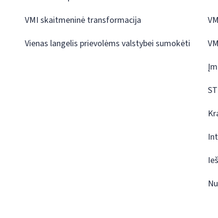
VMI skaitmeninė transformacija
VM
Vienas langelis prievolėms valstybei sumokėti
VM
Įm
ST
Kr
In
Ie
Nu