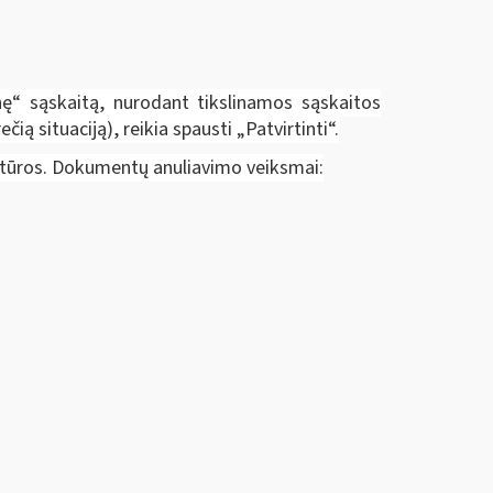
tinę“ sąskaitą, nurodant tikslinamos sąskaitos
ą situaciją), reikia spausti „Patvirtinti“.
aktūros. Dokumentų anuliavimo veiksmai: