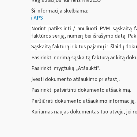
Registracijos numeris KM2239
Ši informacija skelbiama:
i.APS
Norint patikslinti / anuliuoti PVM sąskaitą f
faktūros seriją, numerį bei išrašymo datą. Pake
Sąskaitą faktūrą ir kitus pajamų ir išlaidų d
Pasirinkti norimą sąskaitą faktūrą ar kitą do
Pasirinkti mygtuką „Atšaukti".
Įvesti dokumento atšaukimo priežastį.
Pasirinkti patvirtinti dokumento atšaukimą.
Peržiūrėti dokumento atšaukimo informaciją.
Kuriamas naujas dokumentas tuo atveju, jei rei