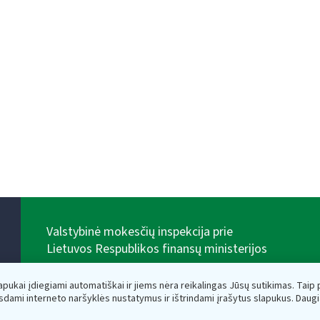
Valstybinė mokesčių inspekcija prie
Lietuvos Respublikos finansų ministerijos
Biudžetinė įstaiga. Juridinio asmens kodas — 188659752,
adresas: Vasario 16-osios g. 14, 01107 Vilnius, Lietuva,
lapukai įdiegiami automatiškai ir jiems nėra reikalingas Jūsų sutikimas. Taip pa
el.paštas:
vmi@vmi.lt
, E. pristatymo dėžutės adresas
sdami interneto naršyklės nustatymus ir ištrindami įrašytus slapukus. Daug
188659752
Duomenys apie Valstybinę mokesčių inspekciją prie