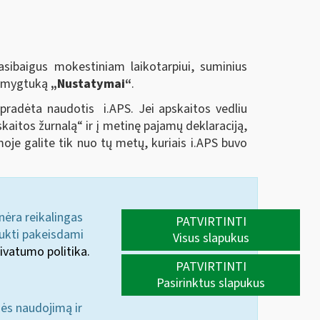
sibaigus mokestiniam laikotarpiui, suminius
us mygtuką
„Nustatymai“
.
 pradėta naudotis i.APS. Jei apskaitos vedliu
kaitos žurnalą“ ir į metinę pajamų deklaraciją,
je galite tik nuo tų metų, kuriais i.APS buvo
 nėra reikalingas
PATVIRTINTI
aukti pakeisdami
Visus slapukus
ivatumo politika.
PATVIRTINTI
Pasirinktus slapukus
nės naudojimą ir