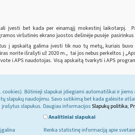
li įvesti bet kada per einamąjį mokestinį laikotarpį. Pa
gramos viršutinės ekrano juostos dešinėje pusėje pasirink
s į apskaitą galima įvesti tik nuo tų metų, kuriais buvo
as norite išrašyti už 2020 m., tai jos nebus perkeltos į „Aps
ote i.APS naudotojas. Visą apskaitą tvarkyti i.APS programo
. cookies). Būtinieji slapukai įdiegiami automatiškai ir jiems
u kitų slapukų naudojimu. Savo sutikimą bet kada galėsite atš
i įrašytus slapukus. Daugiau informacijos
Slapukų politika
;
Pr
Analitiniai slapukai
įgalina
Renka statistinę informaciją apie svetai