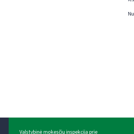
Nu
Valstybinė mokesčių inspekcija prie