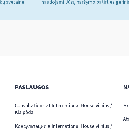
ukų svetainė
naudojami Jūsų naršymo patirties gerini
PASLAUGOS
N
Consultations at International House Vilnius /
Mo
Klaipėda
At
Консультации в International House Vilnius /