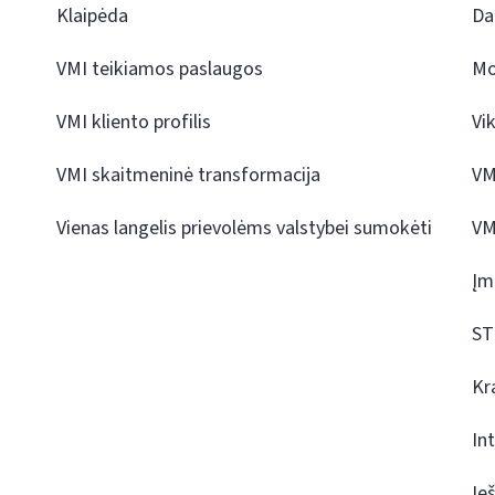
Klaipėda
Da
VMI teikiamos paslaugos
Mo
VMI kliento profilis
Vi
VMI skaitmeninė transformacija
VM
Vienas langelis prievolėms valstybei sumokėti
VM
Įm
ST
Kr
In
Ie