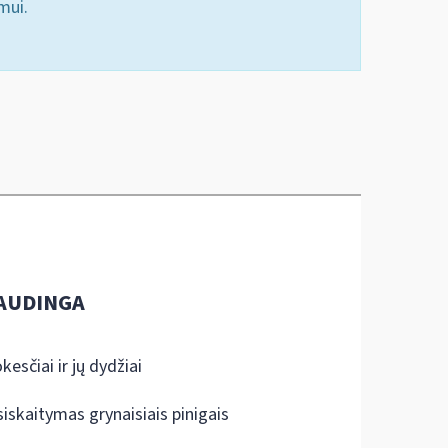
mui.
AUDINGA
kesčiai ir jų dydžiai
siskaitymas grynaisiais pinigais