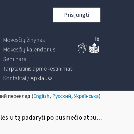
Prisijungti
Mokesčių žinynas
Mokesčių kalendorius
Seminarai
Tarptautinis apmokestinimas
Kontaktai / Apklausa
ний переклад (
English
,
Русский
,
Українська
)
Ar bus nustatytas datos apribojimas? Pvz., išrašiau S / F, pamiršau įvesti į programą, galėsiu tą padaryti po pusmečio atbuline data?