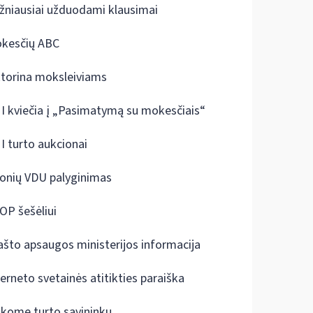
žniausiai užduodami klausimai
kesčių ABC
ktorina moksleiviams
I kviečia į „Pasimatymą su mokesčiais“
I turto aukcionai
onių VDU palyginimas
OP šešėliui
ašto apsaugos ministerijos informacija
terneto svetainės atitikties paraiška
škome turto savininkų