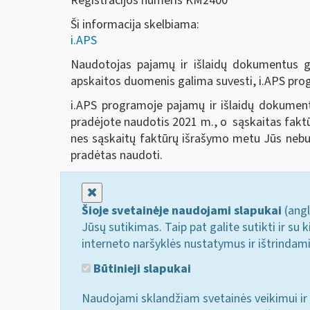
Registracijos numeris KM2400
Ši informacija skelbiama:
i.APS
Naudotojas pajamų ir išlaidų dokumentus ga
apskaitos duomenis galima suvesti, i.APS pro
i.APS programoje pajamų ir išlaidų dokumentu
pradėjote naudotis 2021 m., o sąskaitas faktūr
nes sąskaitų faktūrų išrašymo metu Jūs nebuv
pradėtas naudoti.
Uždaryti
Šioje svetainėje naudojami slapukai
(angl
Jūsų sutikimas. Taip pat galite sutikti ir s
interneto naršyklės nustatymus ir ištrindam
Būtinieji slapukai
Naudojami sklandžiam svetainės veikimui ir 