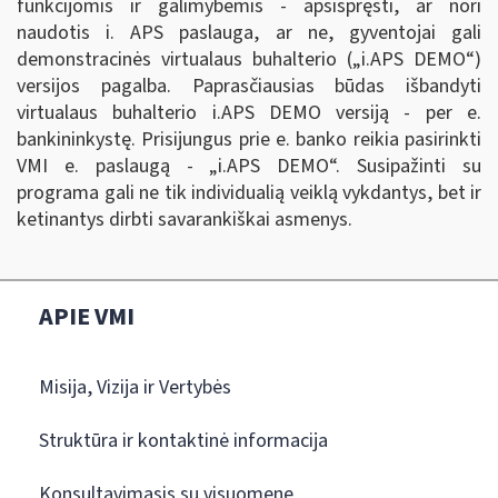
funkcijomis ir galimybėmis - apsispręsti, ar nori
naudotis i. APS paslauga, ar ne, gyventojai gali
demonstracinės virtualaus buhalterio („i.APS DEMO
“
)
versijos pagalba. Paprasčiausias būdas išbandyti
virtualaus buhalterio i.APS DEMO versiją - per e.
bankininkystę. Prisijungus prie e. banko reikia pasirinkti
VMI e. paslaugą - „i.APS DEMO
“
. Susipažinti su
programa gali ne tik individualią veiklą vykdantys, bet ir
ketinantys dirbti savarankiškai asmenys.
APIE VMI
Misija, Vizija ir Vertybės
Struktūra ir kontaktinė informacija
Konsultavimasis su visuomene