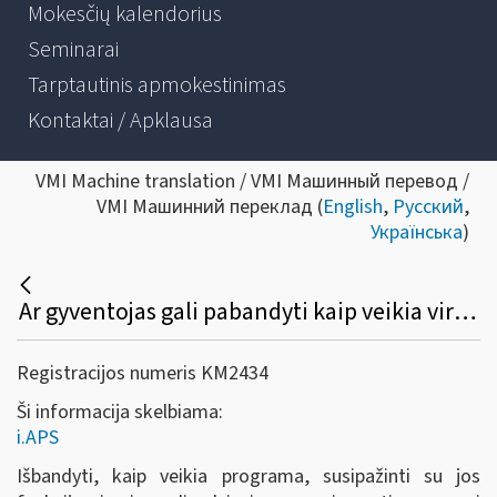
Mokesčių kalendorius
Seminarai
Tarptautinis apmokestinimas
Kontaktai / Apklausa
VMI Machine translation / VMI Машинный перевод /
VMI Машинний переклад (
English
,
Русский
,
Українська
)
Ar gyventojas gali pabandyti kaip veikia virtualus buhalteris (i.APS)?
Registracijos numeris KM2434
Ši informacija skelbiama:
i.APS
Išbandyti, kaip veikia programa, susipažinti su jos