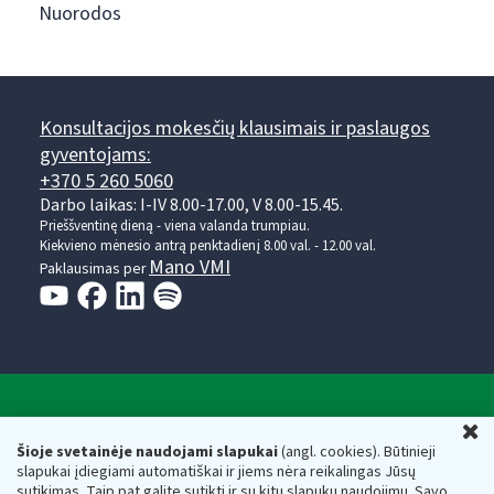
Nuorodos
Konsultacijos mokesčių klausimais ir paslaugos
gyventojams:
+370 5 260 5060
Darbo laikas: I-IV 8.00-17.00, V 8.00-15.45.
Prieššventinę dieną - viena valanda trumpiau.
Kiekvieno mėnesio antrą penktadienį 8.00 val. - 12.00 val.
Mano VMI
Paklausimas per
Valstybinė mokesčių inspekcija prie Lietuvos
U
Respublikos finansų ministerijos
Šioje svetainėje naudojami slapukai
(angl. cookies). Būtinieji
slapukai įdiegiami automatiškai ir jiems nėra reikalingas Jūsų
Biudžetinė įstaiga. Juridinio asmens kodas — 188659752,
sutikimas. Taip pat galite sutikti ir su kitų slapukų naudojimu. Savo