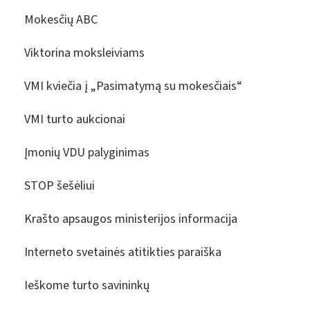
Mokesčių ABC
Viktorina moksleiviams
VMI kviečia į „Pasimatymą su mokesčiais“
VMI turto aukcionai
Įmonių VDU palyginimas
STOP šešėliui
Krašto apsaugos ministerijos informacija
Interneto svetainės atitikties paraiška
Ieškome turto savininkų