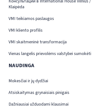
Консультации в International House Vilnius /
Klaipėda
VMI teikiamos paslaugos
VMI kliento profilis
VMI skaitmeninė transformacija
Vienas langelis prievolėms valstybei sumokėti
NAUDINGA
Mokesčiai ir jų dydžiai
Atsiskaitymas grynaisiais pinigais
Dažniausiai užduodami klausimai