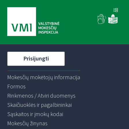
Prisijungti
Mokesčių mokėtojų informacija
Formos
Rinkmenos / Atviri duomenys
Skaičiuoklės ir pagalbininkai
Sąskaitos ir įmokų kodai
Mokesčių žinynas