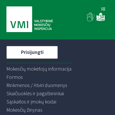
Prisijungti
Mokesčių mokėtojų informacija
Formos
Rinkmenos / Atviri duomenys
Skaičiuoklės ir pagalbininkai
Sąskaitos ir įmokų kodai
Mokesčių žinynas