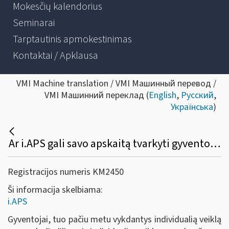
Mokesčių kalendorius
Seminarai
Tarptautinis apmokestinimas
Kontaktai / Apklausa
VMI Machine translation / VMI Машинный перевод /
VMI Машинний переклад (
English
,
Русский
,
Українська
)
Ar i.APS gali savo apskaitą tvarkyti gyventojas, turintis tuo pačiu laikotarpiu verslo liudijimą ir individualią veiklą pagal pažymą?
Registracijos numeris KM2450
Ši informacija skelbiama:
i.APS
Gyventojai, tuo pačiu metu vykdantys individualią veiklą