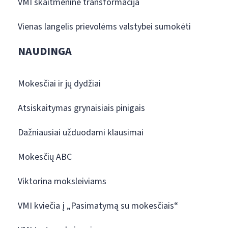
VMI skaitmeninė transformacija
Vienas langelis prievolėms valstybei sumokėti
NAUDINGA
Mokesčiai ir jų dydžiai
Atsiskaitymas grynaisiais pinigais
Dažniausiai užduodami klausimai
Mokesčių ABC
Viktorina moksleiviams
VMI kviečia į „Pasimatymą su mokesčiais“