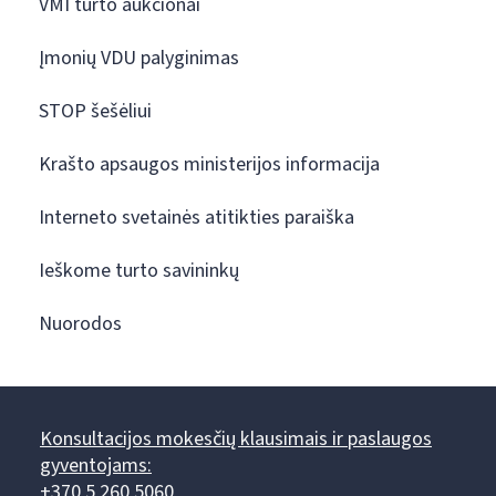
VMI turto aukcionai
Įmonių VDU palyginimas
STOP šešėliui
Krašto apsaugos ministerijos informacija
Interneto svetainės atitikties paraiška
Ieškome turto savininkų
Nuorodos
Konsultacijos mokesčių klausimais ir paslaugos
gyventojams:
+370 5 260 5060