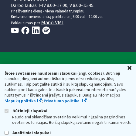
Darbo laikas: I-IV 8.00-17.00, V 8.00-15.45.
Prieššventinę dieną - viena valanda trumpiau.
Kiekvieno mėnesio antrą penktadienį 8.00 val. - 12.00 val.
Mano VMI
Paklausimas per
Valstybinė mokesčių inspekcija prie Lietuvos
U
Respublikos finansų ministerijos
Šioje svetainėje naudojami slapukai
(angl. cookies). Būtinieji
slapukai įdiegiami automatiškai ir jiems nėra reikalingas Jūsų
Biudžetinė įstaiga. Juridinio asmens kodas — 188659752,
sutikimas. Taip pat galite sutikti ir su kitų slapukų naudojimu. Savo
adresas: Vasario 16-osios g. 14, 01107 Vilnius, Lietuva, el.paštas:
sutikimą bet kada galėsite atšaukti pakeisdami interneto naršyklės
vmi@vmi.lt
, E. pristatymo dėžutės adresas 188659752
nustatymus ir ištrindami įrašytus slapukus. Daugiau informacijos
Duomenys apie Valstybinę mokesčių inspekciją prie Lietuvos
Slapukų politika
;
Privatumo politika.
Respublikos finansų ministerijos kaupiami ir saugomi Juridinių
asmenų registre
Būtinieji slapukai
Naudojami sklandžiam svetainės veikimui ir įgalina pagrindines
svetainės funkcijas. Be šių slapukų svetainė negali tinkamai veikti.
Analitiniai slapukai