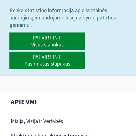
Renka statistinę informaciją apie svetainės
naudojimą ir naudojami Jūsų naršymo patirties
gerinimui.
PATVIRTINTI
Visus slapukus
PATVIRTINTI
Pasirinktus slapukus
APIE VMI
Misija, Vizija ir Vertybės
Struktūra ir kontaktinė informacija