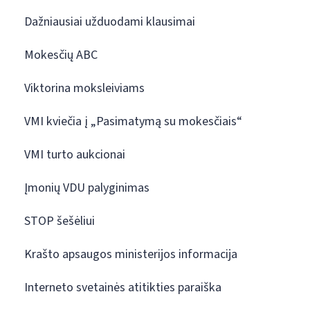
Dažniausiai užduodami klausimai
Mokesčių ABC
Viktorina moksleiviams
VMI kviečia į „Pasimatymą su mokesčiais“
VMI turto aukcionai
Įmonių VDU palyginimas
STOP šešėliui
Krašto apsaugos ministerijos informacija
Interneto svetainės atitikties paraiška