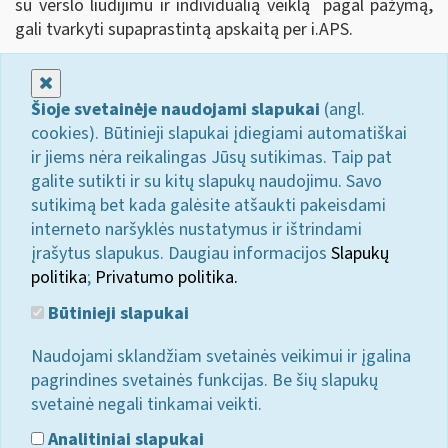
su verslo liudijimu ir individualią veiklą pagal pažymą,
gali tvarkyti supaprastintą apskaitą per i.APS.
Uždaryti
Šioje svetainėje naudojami slapukai
(angl.
cookies). Būtinieji slapukai įdiegiami automatiškai
ir jiems nėra reikalingas Jūsų sutikimas. Taip pat
galite sutikti ir su kitų slapukų naudojimu. Savo
sutikimą bet kada galėsite atšaukti pakeisdami
interneto naršyklės nustatymus ir ištrindami
įrašytus slapukus. Daugiau informacijos
Slapukų
politika
;
Privatumo politika.
Būtinieji slapukai
Naudojami sklandžiam svetainės veikimui ir įgalina
pagrindines svetainės funkcijas. Be šių slapukų
svetainė negali tinkamai veikti.
Analitiniai slapukai