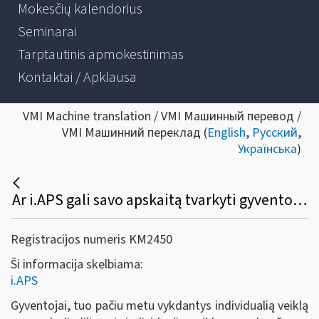
Mokesčių kalendorius
Seminarai
Tarptautinis apmokestinimas
Kontaktai / Apklausa
VMI Machine translation / VMI Машинный перевод /
VMI Машинний переклад (
English
,
Русский
,
Українська
)
Ar i.APS gali savo apskaitą tvarkyti gyventojas, turintis tuo pačiu laikotarpiu verslo liudijimą ir individualią veiklą pagal pažymą?
Registracijos numeris KM2450
Ši informacija skelbiama:
i.APS
Gyventojai, tuo pačiu metu vykdantys individualią veiklą