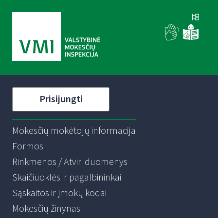
Prisijungti
Mokesčių mokėtojų informacija
Formos
Rinkmenos / Atviri duomenys
Skaičiuoklės ir pagalbininkai
Sąskaitos ir įmokų kodai
Mokesčių žinynas