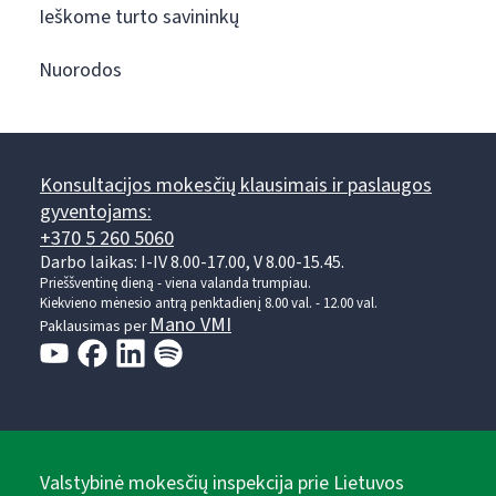
Ieškome turto savininkų
Nuorodos
Konsultacijos mokesčių klausimais ir paslaugos
gyventojams:
+370 5 260 5060
Darbo laikas: I-IV 8.00-17.00, V 8.00-15.45.
Prieššventinę dieną - viena valanda trumpiau.
Kiekvieno mėnesio antrą penktadienį 8.00 val. - 12.00 val.
Mano VMI
Paklausimas per
Valstybinė mokesčių inspekcija prie Lietuvos