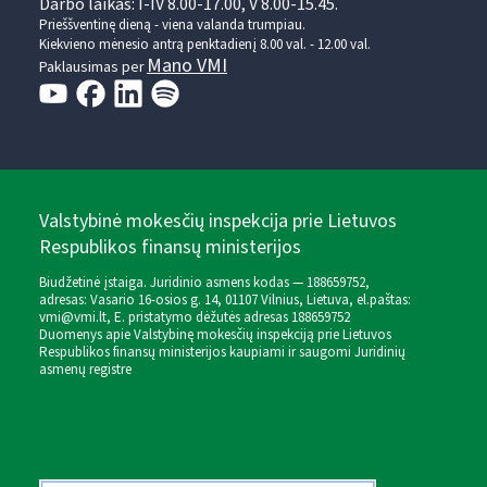
Darbo laikas: I-IV 8.00-17.00, V 8.00-15.45.
Prieššventinę dieną - viena valanda trumpiau.
Kiekvieno mėnesio antrą penktadienį 8.00 val. - 12.00 val.
Mano VMI
Paklausimas per
Valstybinė mokesčių inspekcija prie Lietuvos
Respublikos finansų ministerijos
Biudžetinė įstaiga. Juridinio asmens kodas — 188659752,
adresas: Vasario 16-osios g. 14, 01107 Vilnius, Lietuva, el.paštas:
vmi@vmi.lt
, E. pristatymo dėžutės adresas 188659752
Duomenys apie Valstybinę mokesčių inspekciją prie Lietuvos
Respublikos finansų ministerijos kaupiami ir saugomi Juridinių
asmenų registre