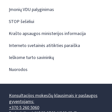
Įmonių VDU palyginimas
STOP šešėliui
Krašto apsaugos ministerijos informacija
Interneto svetainės atitikties paraiška
Ieškome turto savininkų
Nuorodos
Konsultacijos mokesčių klausimais ir paslaugos
gyventojams:
+370 5 260 5060