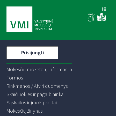
Prisijungti
Mokesčių mokėtojų informacija
Formos
Rinkmenos / Atviri duomenys
Skaičiuoklės ir pagalbininkai
Sąskaitos ir įmokų kodai
Mokesčių žinynas