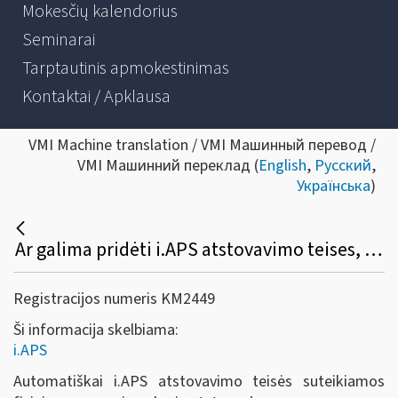
Mokesčių kalendorius
Seminarai
Tarptautinis apmokestinimas
Kontaktai / Apklausa
VMI Machine translation / VMI Машинный перевод /
VMI Машинний переклад (
English
,
Русский
,
Українська
)
Ar galima pridėti i.APS atstovavimo teises, kaip tai padaryti?
Registracijos numeris KM2449
Ši informacija skelbiama:
i.APS
Automatiškai i.APS atstovavimo teisės suteikiamos