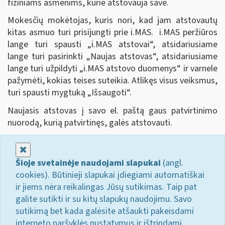
fiziniams asmenims, kurie atstovauja save.
Mokesčių mokėtojas, kuris nori, kad jam atstovautų
kitas asmuo turi prisijungti prie i.MAS. i.MAS peržiūros
lange turi spausti „i.MAS atstovai
“
, atsidariusiame
lange turi pasirinkti „Naujas atstovas
“,
atsidariusiame
lange turi užpildyti „i.MAS atstovo duomenys
“
ir varnele
pažymėti, kokias teises suteikia. Atlikęs visus veiksmus,
turi spausti mygtuką „Išsaugoti
“
.
Naujasis atstovas į savo el. paštą gaus patvirtinimo
nuorodą, kurią patvirtinęs, galės atstovauti.
Uždaryti
Šioje svetainėje naudojami slapukai
(angl.
cookies). Būtinieji slapukai įdiegiami automatiškai
ir jiems nėra reikalingas Jūsų sutikimas. Taip pat
galite sutikti ir su kitų slapukų naudojimu. Savo
sutikimą bet kada galėsite atšaukti pakeisdami
interneto naršyklės nustatymus ir ištrindami