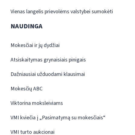
Vienas langelis prievolėms valstybei sumokėti
NAUDINGA
Mokesčiai ir jų dydžiai
Atsiskaitymas grynaisiais pinigais
Dažniausiai užduodami klausimai
Mokesčių ABC
Viktorina moksleiviams
VMI kviečia į „Pasimatymą su mokesčiais“
VMI turto aukcionai