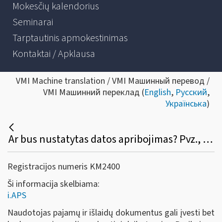
Mokesčių kalendorius
Seminarai
Tarptautinis apmokestinimas
Kontaktai / Apklausa
VMI Machine translation / VMI Машинный перевод /
VMI Машинний переклад (
English
,
Русский
,
Українська
)
Ar bus nustatytas datos apribojimas? Pvz., išrašiau S / F, pamiršau įvesti į programą, galėsiu tą padaryti po pusmečio atbuline data?
Registracijos numeris KM2400
Ši informacija skelbiama:
i.APS
Naudotojas pajamų ir išlaidų dokumentus gali įvesti bet