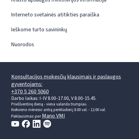
Interneto svetainės atitikties paraiška
Ieškome turto savininkų
Nuorodos
Konsultacijos mokesčių klausimais ir paslaugos
gyventojams:
+370 5 260 5060
Darbo laikas: I-IV 8.00-17.00, V 8.00-15.45.
Prieššventinę dieną - viena valanda trumpiau.
Kiekvieno mėnesio antrą penktadienį 8.00 val. - 12.00 val.
Mano VMI
Paklausimas per