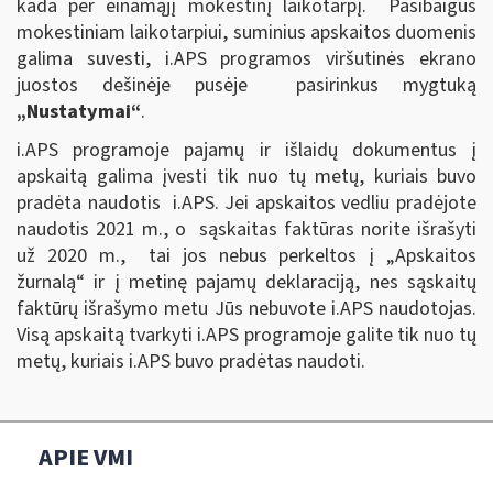
kada per einamąjį mokestinį laikotarpį. Pasibaigus
mokestiniam laikotarpiui, suminius apskaitos duomenis
galima suvesti, i.APS programos viršutinės ekrano
juostos dešinėje pusėje pasirinkus mygtuką
„Nustatymai“
.
i.APS programoje pajamų ir išlaidų dokumentus į
apskaitą galima įvesti tik nuo tų metų, kuriais buvo
pradėta naudotis i.APS. Jei apskaitos vedliu pradėjote
naudotis 2021 m., o sąskaitas faktūras norite išrašyti
už 2020 m., tai jos nebus perkeltos į „Apskaitos
žurnalą“ ir į metinę pajamų deklaraciją, nes sąskaitų
faktūrų išrašymo metu Jūs nebuvote i.APS naudotojas.
Visą apskaitą tvarkyti i.APS programoje galite tik nuo tų
metų, kuriais i.APS buvo pradėtas naudoti.
APIE VMI