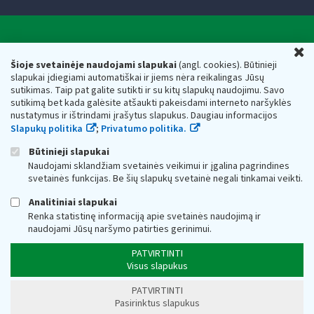
Valstybinė mokesčių inspekcija prie Lietuvos
U
Respublikos finansų ministerijos
Šioje svetainėje naudojami slapukai
(angl. cookies). Būtinieji
slapukai įdiegiami automatiškai ir jiems nėra reikalingas Jūsų
Biudžetinė įstaiga. Juridinio asmens kodas — 188659752,
sutikimas. Taip pat galite sutikti ir su kitų slapukų naudojimu. Savo
adresas: Vasario 16-osios g. 14, 01107 Vilnius, Lietuva, el.paštas:
sutikimą bet kada galėsite atšaukti pakeisdami interneto naršyklės
vmi@vmi.lt
, E. pristatymo dėžutės adresas 188659752
nustatymus ir ištrindami įrašytus slapukus. Daugiau informacijos
Duomenys apie Valstybinę mokesčių inspekciją prie Lietuvos
Slapukų politika
;
Privatumo politika.
Respublikos finansų ministerijos kaupiami ir saugomi Juridinių
asmenų registre
Būtinieji slapukai
Naudojami sklandžiam svetainės veikimui ir įgalina pagrindines
svetainės funkcijas. Be šių slapukų svetainė negali tinkamai veikti.
Analitiniai slapukai
Renka statistinę informaciją apie svetainės naudojimą ir
naudojami Jūsų naršymo patirties gerinimui.
PATVIRTINTI
Visus slapukus
PATVIRTINTI
Pasirinktus slapukus