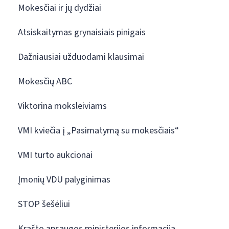
Mokesčiai ir jų dydžiai
Atsiskaitymas grynaisiais pinigais
Dažniausiai užduodami klausimai
Mokesčių ABC
Viktorina moksleiviams
VMI kviečia į „Pasimatymą su mokesčiais“
VMI turto aukcionai
Įmonių VDU palyginimas
STOP šešėliui
Krašto apsaugos ministerijos informacija