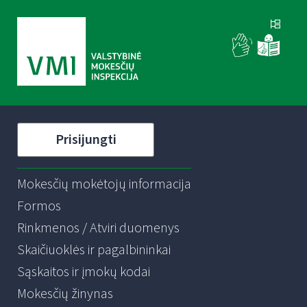
Prisijungti
Mokesčių mokėtojų informacija
Formos
Rinkmenos / Atviri duomenys
Skaičiuoklės ir pagalbininkai
Sąskaitos ir įmokų kodai
Mokesčių žinynas