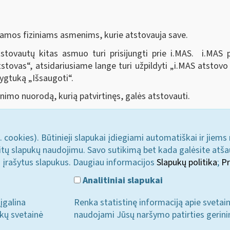
iamos fiziniams asmenims, kurie atstovauja save.
tovautų kitas asmuo turi prisijungti prie i.MAS. i.MAS p
tstovas
“,
atsidariusiame lange turi užpildyti „i.MAS atsto
 mygtuką „Išsaugoti
“
.
inimo nuorodą, kurią patvirtinęs, galės atstovauti.
. cookies). Būtinieji slapukai įdiegiami automatiškai ir jiems
u kitų slapukų naudojimu. Savo sutikimą bet kada galėsite atš
i įrašytus slapukus. Daugiau informacijos
Slapukų politika
;
Pr
Analitiniai slapukai
įgalina
Renka statistinę informaciją apie svetai
ukų svetainė
naudojami Jūsų naršymo patirties gerini