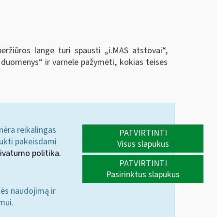
eržiūros lange turi spausti „i.MAS atstovai
“
,
vo duomenys
“
ir varnele pažymėti, kokias teises
 nėra reikalingas
PATVIRTINTI
aukti pakeisdami
Visus slapukus
ivatumo politika.
PATVIRTINTI
Pasirinktus slapukus
nės naudojimą ir
mui.