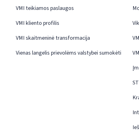
VMI teikiamos paslaugos
Mo
VMI kliento profilis
Vi
VMI skaitmeninė transformacija
VM
Vienas langelis prievolėms valstybei sumokėti
VM
Įm
ST
Kr
In
Ie