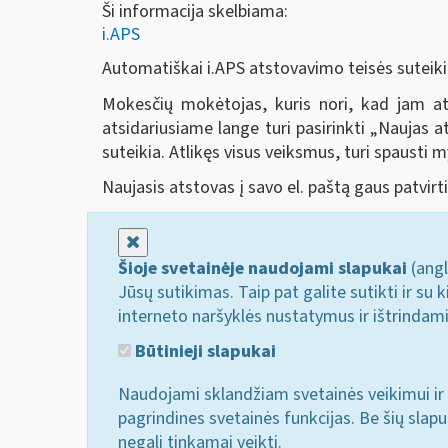
Ši informacija skelbiama:
i.APS
Automatiškai i.APS atstovavimo teisės suteik
Mokesčių mokėtojas, kuris nori, kad jam ats
atsidariusiame lange turi pasirinkti „Naujas a
suteikia. Atlikęs visus veiksmus, turi spausti
Naujasis atstovas į savo el. paštą gaus patvirt
Uždaryti
Šioje svetainėje naudojami slapukai
(angl
Jūsų sutikimas. Taip pat galite sutikti ir s
interneto naršyklės nustatymus ir ištrindam
Būtinieji slapukai
Naudojami sklandžiam svetainės veikimui ir 
pagrindines svetainės funkcijas. Be šių slap
negali tinkamai veikti.