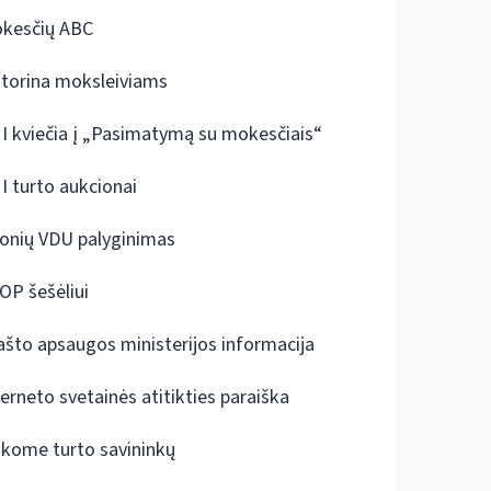
kesčių ABC
ktorina moksleiviams
I kviečia į „Pasimatymą su mokesčiais“
I turto aukcionai
onių VDU palyginimas
OP šešėliui
ašto apsaugos ministerijos informacija
terneto svetainės atitikties paraiška
škome turto savininkų