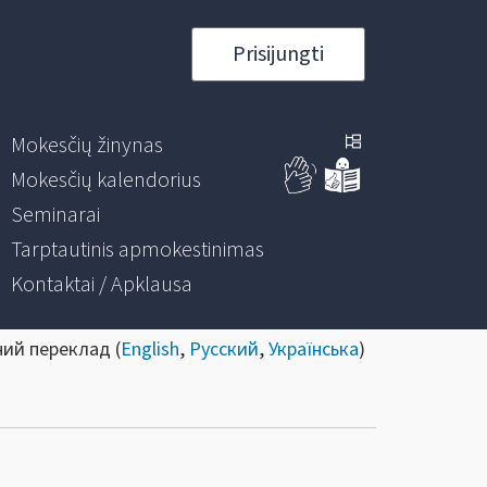
Prisijungti
Mokesčių žinynas
Mokesčių kalendorius
Seminarai
Tarptautinis apmokestinimas
Kontaktai / Apklausa
ний переклад (
English
,
Русский
,
Українська
)