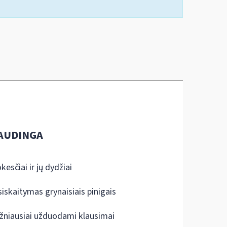
AUDINGA
kesčiai ir jų dydžiai
siskaitymas grynaisiais pinigais
žniausiai užduodami klausimai