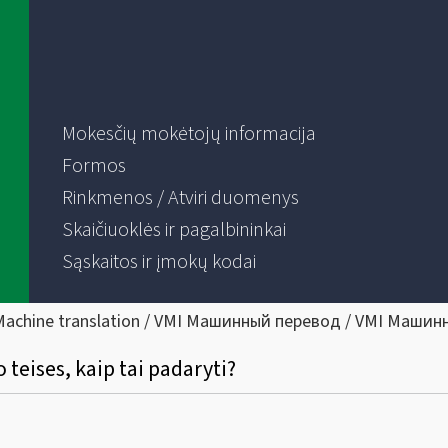
Mokesčių mokėtojų informacija
Formos
Rinkmenos / Atviri duomenys
Skaičiuoklės ir pagalbininkai
Sąskaitos ir įmokų kodai
Machine translation / VMI Машинный перевод / VMI Машин
 teises, kaip tai padaryti?