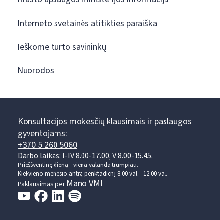
Interneto svetainės atitikties paraiška
Ieškome turto savininkų
Nuorodos
Konsultacijos mokesčių klausimais ir paslaugos
gyventojams:
+370 5 260 5060
Darbo laikas: I-IV 8.00-17.00, V 8.00-15.45.
Prieššventinę dieną - viena valanda trumpiau.
Kiekvieno mėnesio antrą penktadienį 8.00 val. - 12.00 val.
Mano VMI
Paklausimas per