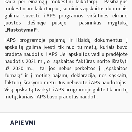
kada per einamąjį mokestinį laikotarpį. Pasibaigus
mokestiniam laikotarpiui, suminius apskaitos duomenis
galima suvesti, i.APS programos viršutinės ekrano
juostos dešinėje pusėje pasirinkus mygtuką
„Nustatymai“
.
i.APS programoje pajamų ir išlaidų dokumentus į
apskaitą galima įvesti tik nuo tų metų, kuriais buvo
pradėta naudotis i.APS. Jei apskaitos vedliu pradėjote
naudotis 2021 m., o sąskaitas faktūras norite išrašyti
už 2020 m., tai jos nebus perkeltos į „Apskaitos
žurnalą“ ir į metinę pajamų deklaraciją, nes sąskaitų
faktūrų išrašymo metu Jūs nebuvote i.APS naudotojas.
Visą apskaitą tvarkyti i.APS programoje galite tik nuo tų
metų, kuriais i.APS buvo pradėtas naudoti.
APIE VMI