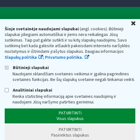
Valstybinė mokesčių inspekcija prie Lietuvos
U
Respublikos finansų ministerijos
Šioje svetainėje naudojami slapukai
(angl. cookies). Būtinieji
slapukai įdiegiami automatiškai ir jiems nėra reikalingas Jūsų
Biudžetinė įstaiga. Juridinio asmens kodas — 188659752,
sutikimas. Taip pat galite sutikti ir su kitų slapukų naudojimu. Savo
adresas: Vasario 16-osios g. 14, 01107 Vilnius, Lietuva, el.paštas:
sutikimą bet kada galėsite atšaukti pakeisdami interneto naršyklės
vmi@vmi.lt
, E. pristatymo dėžutės adresas 188659752
nustatymus ir ištrindami įrašytus slapukus. Daugiau informacijos
Duomenys apie Valstybinę mokesčių inspekciją prie Lietuvos
Slapukų politika
;
Privatumo politika.
Respublikos finansų ministerijos kaupiami ir saugomi Juridinių
asmenų registre
Būtinieji slapukai
Naudojami sklandžiam svetainės veikimui ir įgalina pagrindines
svetainės funkcijas. Be šių slapukų svetainė negali tinkamai veikti.
Analitiniai slapukai
Renka statistinę informaciją apie svetainės naudojimą ir
naudojami Jūsų naršymo patirties gerinimui.
PATVIRTINTI
Visus slapukus
PATVIRTINTI
Pasirinktus slapukus