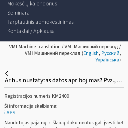
Mokesčių kalendorius
Seminarai
Tarptautinis apmokestinimas
Kontaktai / Apklausa
VMI Machine translation / VMI Машинный перевод /
VMI Машинний переклад (
English
,
Русский
,
Українська
)
Ar bus nustatytas datos apribojimas? Pvz., išrašiau S / F, pamiršau įvesti į programą, galėsiu tą padaryti po pusmečio atbuline data?
Registracijos numeris KM2400
Ši informacija skelbiama:
i.APS
Naudotojas pajamų ir išlaidų dokumentus gali įvesti bet