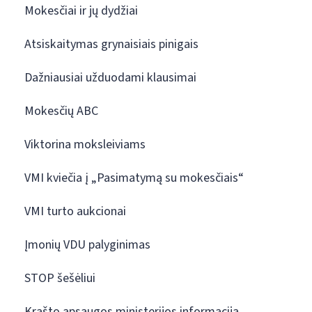
Mokesčiai ir jų dydžiai
Atsiskaitymas grynaisiais pinigais
Dažniausiai užduodami klausimai
Mokesčių ABC
Viktorina moksleiviams
VMI kviečia į „Pasimatymą su mokesčiais“
VMI turto aukcionai
Įmonių VDU palyginimas
STOP šešėliui
Krašto apsaugos ministerijos informacija