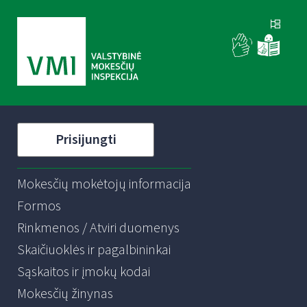
Prisijungti
Mokesčių mokėtojų informacija
Formos
Rinkmenos / Atviri duomenys
Skaičiuoklės ir pagalbininkai
Sąskaitos ir įmokų kodai
Mokesčių žinynas