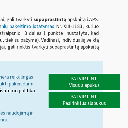
i, gali tvarkyti
supaprastintą
apskaitą i.APS.
psnių pakeitimo įstatymas
Nr. XIII-1183, kuriuo
o straipsnio 3 dalies 1 punkte nustatyta, kad
imu, tiek su pažyma). Vadinasi, individualią veiklą
i, gali rinktis tvarkyti supaprastintą apskaitą
 nėra reikalingas
PATVIRTINTI
aukti pakeisdami
Visus slapukus
ivatumo politika.
PATVIRTINTI
Pasirinktus slapukus
nės naudojimą ir
mui.