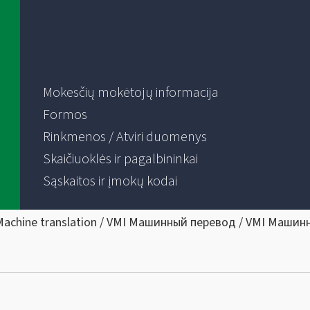
Mokesčių mokėtojų informacija
Formos
Rinkmenos / Atviri duomenys
Skaičiuoklės ir pagalbininkai
Sąskaitos ir įmokų kodai
Machine translation / VMI Машинный перевод / VMI Машин