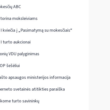
kesčių ABC
ktorina moksleiviams
I kviečia į „Pasimatymą su mokesčiais“
I turto aukcionai
onių VDU palyginimas
OP šešėliui
ašto apsaugos ministerijos informacija
terneto svetainės atitikties paraiška
škome turto savininkų