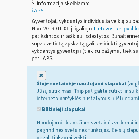
Ši informacija skelbiama:
i.APS
Gyventojai, vykdantys individualią veiklą su 
Nuo 2019-01-01 įsigaliojo
Lietuvos Respubliko
patikslintos ir aiškiau išdėstytos Buhalteri
supaprastintą apskaitą gali pasirinkti gyventojai,
vykdantys gyventojai (tiek su pažyma, tiek su 
per i.APS.
Uždaryti
Šioje svetainėje naudojami slapukai
(angl
Jūsų sutikimas. Taip pat galite sutikti ir s
interneto naršyklės nustatymus ir ištrindam
Būtinieji slapukai
Naudojami sklandžiam svetainės veikimui ir 
pagrindines svetainės funkcijas. Be šių slap
negali tinkamai veikti.