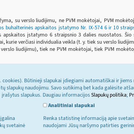
pažyma, su verslo liudijimu, ne PVM mokėtojai, PVM mokėtoja
s buhalterinės apskaitos įstatymo Nr. IX-574 6 ir 10 strai
nės apskaitos įstatymo 6 straipsnio 3 dalies nuostatos. Ši
 kurie verčiasi individualia veikla (t. y. tiek su verslo liudij
verslo liudijimu), tiek ne PVM mokėtojai, tiek PVM mokėtoja
. cookies). Būtinieji slapukai įdiegiami automatiškai ir jiems
u kitų slapukų naudojimu. Savo sutikimą bet kada galėsite atš
i įrašytus slapukus. Daugiau informacijos
Slapukų politika
;
Pr
Analitiniai slapukai
įgalina
Renka statistinę informaciją apie svetai
ukų svetainė
naudojami Jūsų naršymo patirties gerini