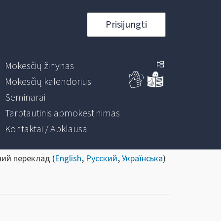
Prisijungti
Mokesčių žinynas
Mokesčių kalendorius
Seminarai
Tarptautinis apmokestinimas
Kontaktai / Apklausa
ний переклад (
English
,
Русский
,
Українська
)