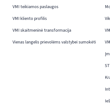
VMI teikiamos paslaugos
Mo
VMI kliento profilis
Vi
VMI skaitmeninė transformacija
VM
Vienas langelis prievolėms valstybei sumokėti
VM
Įm
ST
Kr
In
Ie