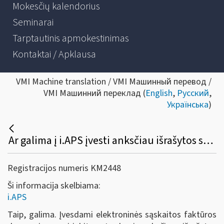
Mokesčių kalendorius
Seminarai
Tarptautinis apmokestinimas
Kontaktai / Apklausa
VMI Machine translation / VMI Машинный перевод /
VMI Машинний переклад (
English
,
Русский
,
Українська
)
Ar galima į i.APS įvesti anksčiau išrašytos sąskaitos faktūros duomenis?
Registracijos numeris KM2448
Ši informacija skelbiama:
i.APS
Taip, galima. Įvesdami elektroninės sąskaitos faktūros