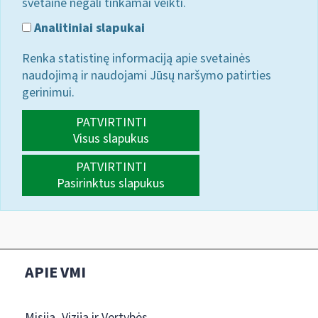
svetainė negali tinkamai veikti.
Analitiniai slapukai
Renka statistinę informaciją apie svetainės
naudojimą ir naudojami Jūsų naršymo patirties
gerinimui.
PATVIRTINTI
Visus slapukus
PATVIRTINTI
Pasirinktus slapukus
APIE VMI
Misija, Vizija ir Vertybės