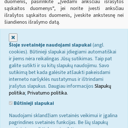
duomenis, pasirinkite „Įvedami anksčiau išrašytos
sąskaitos duomenys
“
, jei norite įvesti anksčiau
išrašytos sąskaitos duomenis, įveskite ankstesnę nei
šiandienos išrašymo datą.
Uždaryti
Šioje svetainėje naudojami slapukai
(angl.
cookies). Būtinieji slapukai įdiegiami automatiškai
ir jiems nėra reikalingas Jūsų sutikimas. Taip pat
galite sutikti ir su kitų slapukų naudojimu. Savo
sutikimą bet kada galėsite atšaukti pakeisdami
interneto naršyklės nustatymus ir ištrindami
įrašytus slapukus. Daugiau informacijos
Slapukų
politika
;
Privatumo politika.
Būtinieji slapukai
Naudojami sklandžiam svetainės veikimui ir įgalina
pagrindines svetainės funkcijas. Be šių slapukų