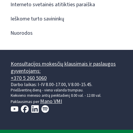
Interneto svetainės atitikties paraiška
Ieškome turto savininkų
Nuorodos
Konsultacijos mokesčių klausimais ir paslaugos
gyventojams:
+370 5 260 5060
Darbo laikas: I-IV 8.00-17.00, V 8.00-15.45.
Prieššventinę dieną - viena valanda trumpiau.
Kiekvieno mėnesio antrą penktadienį 8.00 val. - 12.00 val.
Mano VMI
Paklausimas per