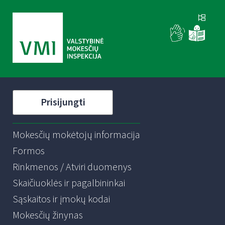
Prisijungti
Mokesčių mokėtojų informacija
Formos
Rinkmenos / Atviri duomenys
Skaičiuoklės ir pagalbininkai
Sąskaitos ir įmokų kodai
Mokesčių žinynas