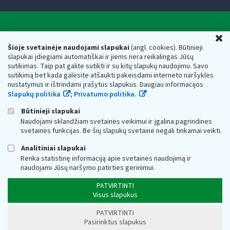
Valstybinė mokesčių inspekcija prie Lietuvos
U
Respublikos finansų ministerijos
Šioje svetainėje naudojami slapukai
(angl. cookies). Būtinieji
slapukai įdiegiami automatiškai ir jiems nėra reikalingas Jūsų
Biudžetinė įstaiga. Juridinio asmens kodas — 188659752,
sutikimas. Taip pat galite sutikti ir su kitų slapukų naudojimu. Savo
adresas: Vasario 16-osios g. 14, 01107 Vilnius, Lietuva, el.paštas:
sutikimą bet kada galėsite atšaukti pakeisdami interneto naršyklės
vmi@vmi.lt
, E. pristatymo dėžutės adresas 188659752
nustatymus ir ištrindami įrašytus slapukus. Daugiau informacijos
Duomenys apie Valstybinę mokesčių inspekciją prie Lietuvos
Slapukų politika
;
Privatumo politika.
Respublikos finansų ministerijos kaupiami ir saugomi Juridinių
asmenų registre
Būtinieji slapukai
Naudojami sklandžiam svetainės veikimui ir įgalina pagrindines
svetainės funkcijas. Be šių slapukų svetainė negali tinkamai veikti.
Analitiniai slapukai
Renka statistinę informaciją apie svetainės naudojimą ir
naudojami Jūsų naršymo patirties gerinimui.
PATVIRTINTI
Visus slapukus
PATVIRTINTI
Pasirinktus slapukus