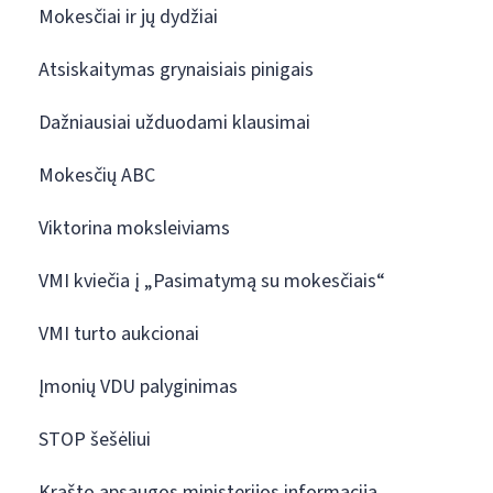
Mokesčiai ir jų dydžiai
Atsiskaitymas grynaisiais pinigais
Dažniausiai užduodami klausimai
Mokesčių ABC
Viktorina moksleiviams
VMI kviečia į „Pasimatymą su mokesčiais“
VMI turto aukcionai
Įmonių VDU palyginimas
STOP šešėliui
Krašto apsaugos ministerijos informacija