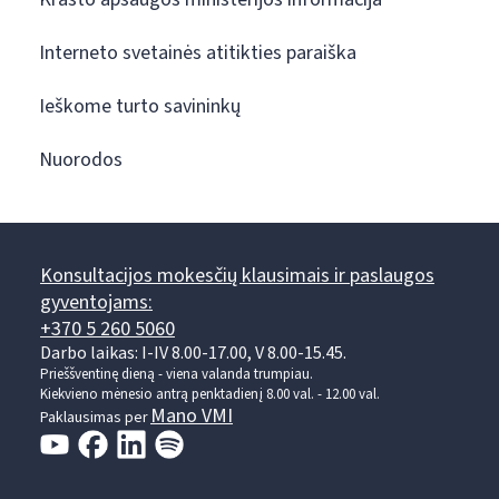
Interneto svetainės atitikties paraiška
Ieškome turto savininkų
Nuorodos
Konsultacijos mokesčių klausimais ir paslaugos
gyventojams:
+370 5 260 5060
Darbo laikas: I-IV 8.00-17.00, V 8.00-15.45.
Prieššventinę dieną - viena valanda trumpiau.
Kiekvieno mėnesio antrą penktadienį 8.00 val. - 12.00 val.
Mano VMI
Paklausimas per