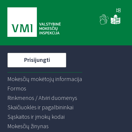
Prisijungti
Mokesčių mokėtojų informacija
Formos
Rinkmenos / Atviri duomenys
Skaičiuoklės ir pagalbininkai
Sąskaitos ir įmokų kodai
Mokesčių žinynas