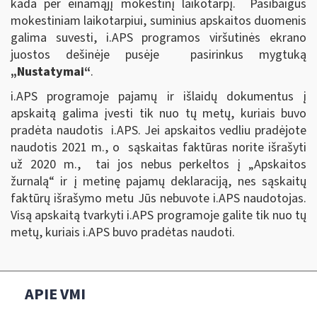
kada per einamąjį mokestinį laikotarpį. Pasibaigus
mokestiniam laikotarpiui, suminius apskaitos duomenis
galima suvesti, i.APS programos viršutinės ekrano
juostos dešinėje pusėje pasirinkus mygtuką
„Nustatymai“
.
i.APS programoje pajamų ir išlaidų dokumentus į
apskaitą galima įvesti tik nuo tų metų, kuriais buvo
pradėta naudotis i.APS. Jei apskaitos vedliu pradėjote
naudotis 2021 m., o sąskaitas faktūras norite išrašyti
už 2020 m., tai jos nebus perkeltos į „Apskaitos
žurnalą“ ir į metinę pajamų deklaraciją, nes sąskaitų
faktūrų išrašymo metu Jūs nebuvote i.APS naudotojas.
Visą apskaitą tvarkyti i.APS programoje galite tik nuo tų
metų, kuriais i.APS buvo pradėtas naudoti.
APIE VMI