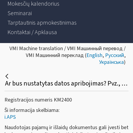
Mokesčių kalendorius
Seminarai
Tarptautinis apmokestinimas
Kontaktai / Apklausa
VMI Machine translation / VMI Машинный перевод /
VMI Машинний переклад (
English
,
Русский
,
Українська
)
Ar bus nustatytas datos apribojimas? Pvz., išrašiau S / F, pamiršau įvesti į programą, galėsiu tą padaryti po pusmečio atbuline data?
Registracijos numeris KM2400
Ši informacija skelbiama:
i.APS
Naudotojas pajamų ir išlaidų dokumentus gali įvesti bet