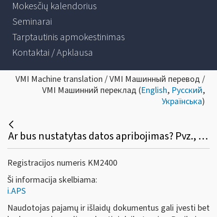
Mokesčių kalendorius
Seminarai
Tarptautinis apmokestinimas
Kontaktai / Apklausa
VMI Machine translation / VMI Машинный перевод /
VMI Машинний переклад (
English
,
Русский
,
Українська
)
Ar bus nustatytas datos apribojimas? Pvz., išrašiau S / F, pamiršau įvesti į programą, galėsiu tą padaryti po pusmečio atbuline data?
Registracijos numeris KM2400
Ši informacija skelbiama:
i.APS
Naudotojas pajamų ir išlaidų dokumentus gali įvesti bet