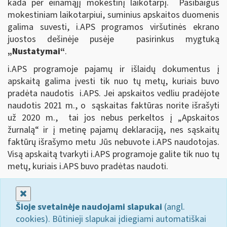
kada per einamąjį mokestinį laikotarpį. Pasibaigus
mokestiniam laikotarpiui, suminius apskaitos duomenis
galima suvesti, i.APS programos viršutinės ekrano
juostos dešinėje pusėje pasirinkus mygtuką
„Nustatymai“
.
i.APS programoje pajamų ir išlaidų dokumentus į
apskaitą galima įvesti tik nuo tų metų, kuriais buvo
pradėta naudotis i.APS. Jei apskaitos vedliu pradėjote
naudotis 2021 m., o sąskaitas faktūras norite išrašyti
už 2020 m., tai jos nebus perkeltos į „Apskaitos
žurnalą“ ir į metinę pajamų deklaraciją, nes sąskaitų
faktūrų išrašymo metu Jūs nebuvote i.APS naudotojas.
Visą apskaitą tvarkyti i.APS programoje galite tik nuo tų
metų, kuriais i.APS buvo pradėtas naudoti.
Uždaryti
Šioje svetainėje naudojami slapukai
(angl.
cookies). Būtinieji slapukai įdiegiami automatiškai