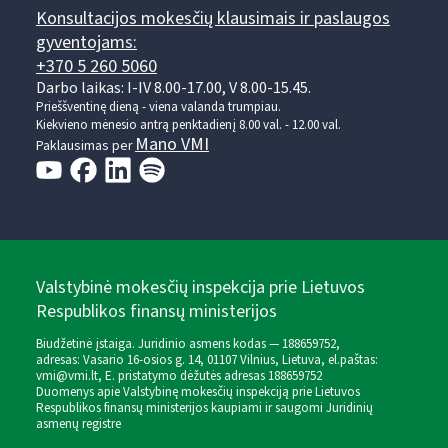
Konsultacijos mokesčių klausimais ir paslaugos
gyventojams:
+370 5 260 5060
Darbo laikas: I-IV 8.00-17.00, V 8.00-15.45.
Prieššventinę dieną - viena valanda trumpiau.
Kiekvieno mėnesio antrą penktadienį 8.00 val. - 12.00 val.
Mano VMI
Paklausimas per
Valstybinė mokesčių inspekcija prie Lietuvos
Respublikos finansų ministerijos
Biudžetinė įstaiga. Juridinio asmens kodas — 188659752,
adresas: Vasario 16-osios g. 14, 01107 Vilnius, Lietuva, el.paštas:
vmi@vmi.lt
, E. pristatymo dėžutės adresas 188659752
Duomenys apie Valstybinę mokesčių inspekciją prie Lietuvos
Respublikos finansų ministerijos kaupiami ir saugomi Juridinių
asmenų registre