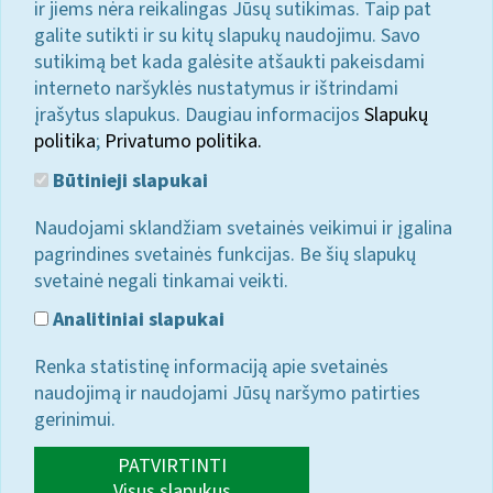
ir jiems nėra reikalingas Jūsų sutikimas. Taip pat
galite sutikti ir su kitų slapukų naudojimu. Savo
sutikimą bet kada galėsite atšaukti pakeisdami
interneto naršyklės nustatymus ir ištrindami
įrašytus slapukus. Daugiau informacijos
Slapukų
politika
;
Privatumo politika.
Būtinieji slapukai
Naudojami sklandžiam svetainės veikimui ir įgalina
pagrindines svetainės funkcijas. Be šių slapukų
svetainė negali tinkamai veikti.
Analitiniai slapukai
Renka statistinę informaciją apie svetainės
naudojimą ir naudojami Jūsų naršymo patirties
gerinimui.
PATVIRTINTI
Visus slapukus