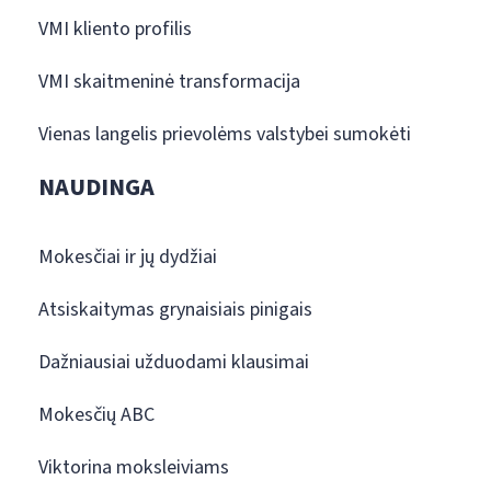
VMI kliento profilis
VMI skaitmeninė transformacija
Vienas langelis prievolėms valstybei sumokėti
NAUDINGA
Mokesčiai ir jų dydžiai
Atsiskaitymas grynaisiais pinigais
Dažniausiai užduodami klausimai
Mokesčių ABC
Viktorina moksleiviams