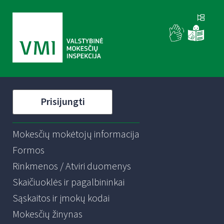
Prisijungti
Mokesčių mokėtojų informacija
Formos
Rinkmenos / Atviri duomenys
Skaičiuoklės ir pagalbininkai
Sąskaitos ir įmokų kodai
Mokesčių žinynas