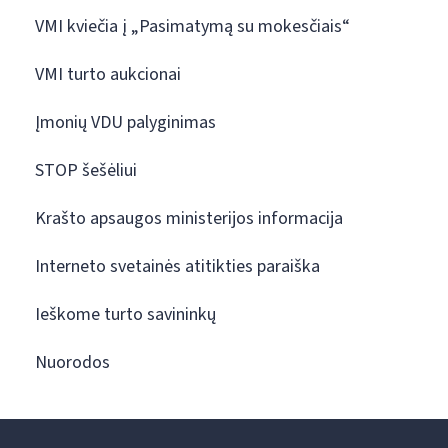
VMI kviečia į „Pasimatymą su mokesčiais“
VMI turto aukcionai
Įmonių VDU palyginimas
STOP šešėliui
Krašto apsaugos ministerijos informacija
Interneto svetainės atitikties paraiška
Ieškome turto savininkų
Nuorodos