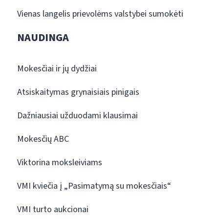
Vienas langelis prievolėms valstybei sumokėti
NAUDINGA
Mokesčiai ir jų dydžiai
Atsiskaitymas grynaisiais pinigais
Dažniausiai užduodami klausimai
Mokesčių ABC
Viktorina moksleiviams
VMI kviečia į „Pasimatymą su mokesčiais“
VMI turto aukcionai