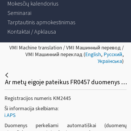
Mokesčių kalendorius
Seminarai
Tarptautinis apmokestinimas
Kontaktai / Apklausa
VMI Machine translation / VMI Машинный перевод /
VMI Машинний переклад (
English
,
Русский
,
Українська
)
Ar metų eigoje pateikus FR0457 duomenys persikels į i.APS automatiškai?
Registracijos numeris KM2445
Ši informacija skelbiama:
i.APS
Duomenys perkeliami automatiškai (duomenų