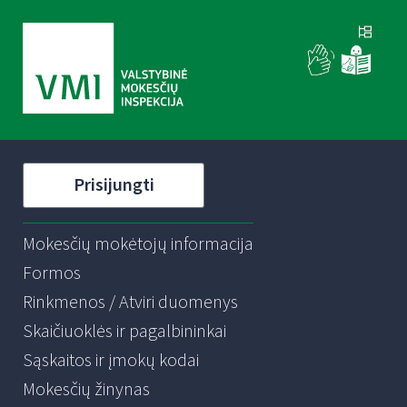
Prisijungti
Mokesčių mokėtojų informacija
Formos
Rinkmenos / Atviri duomenys
Skaičiuoklės ir pagalbininkai
Sąskaitos ir įmokų kodai
Mokesčių žinynas