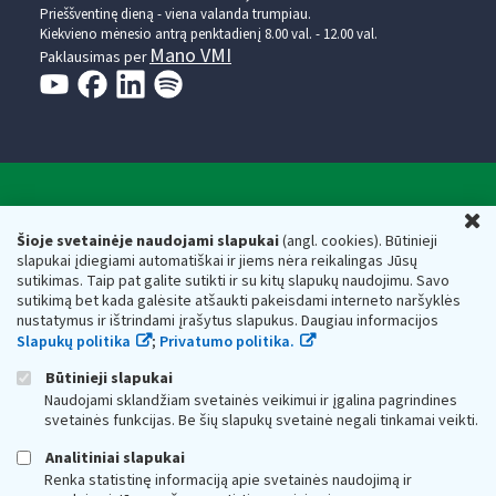
Prieššventinę dieną - viena valanda trumpiau.
Kiekvieno mėnesio antrą penktadienį 8.00 val. - 12.00 val.
Mano VMI
Paklausimas per
Valstybinė mokesčių inspekcija prie Lietuvos
U
Respublikos finansų ministerijos
Šioje svetainėje naudojami slapukai
(angl. cookies). Būtinieji
slapukai įdiegiami automatiškai ir jiems nėra reikalingas Jūsų
Biudžetinė įstaiga. Juridinio asmens kodas — 188659752,
sutikimas. Taip pat galite sutikti ir su kitų slapukų naudojimu. Savo
adresas: Vasario 16-osios g. 14, 01107 Vilnius, Lietuva, el.paštas:
sutikimą bet kada galėsite atšaukti pakeisdami interneto naršyklės
vmi@vmi.lt
, E. pristatymo dėžutės adresas 188659752
nustatymus ir ištrindami įrašytus slapukus. Daugiau informacijos
Duomenys apie Valstybinę mokesčių inspekciją prie Lietuvos
Slapukų politika
;
Privatumo politika.
Respublikos finansų ministerijos kaupiami ir saugomi Juridinių
asmenų registre
Būtinieji slapukai
Naudojami sklandžiam svetainės veikimui ir įgalina pagrindines
svetainės funkcijas. Be šių slapukų svetainė negali tinkamai veikti.
Analitiniai slapukai
Renka statistinę informaciją apie svetainės naudojimą ir