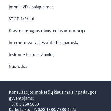
Įmonių VDU palyginimas
STOP šešėliui
Krašto apsaugos ministerijos informacija
Interneto svetainės atitikties paraiška
Ieškome turto savininkų
Nuorodos
Konsultacijos mokesčių klausimais ir paslaugos
gyventojams:
+370 5 260 5060
Darbo laikas: I-IV 8.00-17.00, V 8.00-15.45.