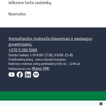
Ieškome turto savininkų
Nuorodos
Konsultacijos mokesčių klausimais ir paslaugos
gyventojams:
+370 5 260 5060
Darbo laikas: I-IV 8.00-17.00, V 8.00-15.45.
Prieššventinę dieną - viena valanda trumpiau.
Kiekvieno mėnesio antrą penktadienį 8.00 val. - 12.00 val.
Mano VMI
Paklausimas per
Valstybinė mokesčių inspekcija prie Lietuvos
U