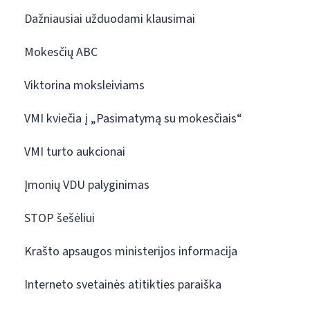
Dažniausiai užduodami klausimai
Mokesčių ABC
Viktorina moksleiviams
VMI kviečia į „Pasimatymą su mokesčiais“
VMI turto aukcionai
Įmonių VDU palyginimas
STOP šešėliui
Krašto apsaugos ministerijos informacija
Interneto svetainės atitikties paraiška