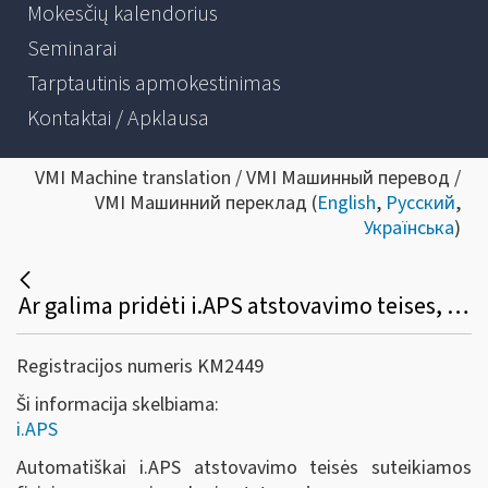
Mokesčių kalendorius
Seminarai
Tarptautinis apmokestinimas
Kontaktai / Apklausa
VMI Machine translation / VMI Машинный перевод /
VMI Машинний переклад (
English
,
Русский
,
Українська
)
Ar galima pridėti i.APS atstovavimo teises, kaip tai padaryti?
Registracijos numeris KM2449
Ši informacija skelbiama:
i.APS
Automatiškai i.APS atstovavimo teisės suteikiamos