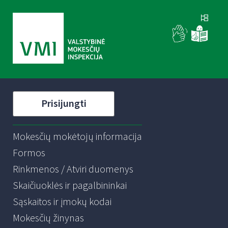
Prisijungti
Mokesčių mokėtojų informacija
Formos
Rinkmenos / Atviri duomenys
Skaičiuoklės ir pagalbininkai
Sąskaitos ir įmokų kodai
Mokesčių žinynas