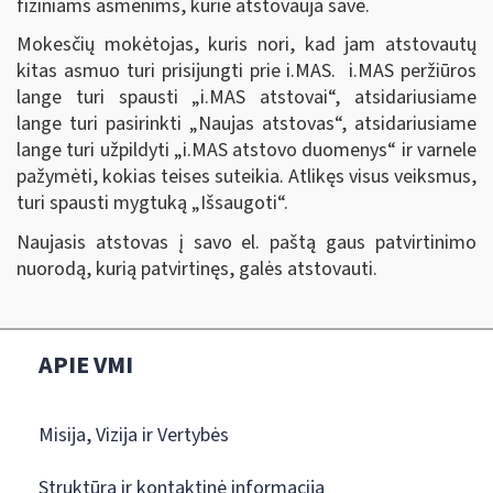
fiziniams asmenims, kurie atstovauja save.
Mokesčių mokėtojas, kuris nori, kad jam atstovautų
kitas asmuo turi prisijungti prie i.MAS. i.MAS peržiūros
lange turi spausti „i.MAS atstovai
“
, atsidariusiame
lange turi pasirinkti „Naujas atstovas
“,
atsidariusiame
lange turi užpildyti „i.MAS atstovo duomenys
“
ir varnele
pažymėti, kokias teises suteikia. Atlikęs visus veiksmus,
turi spausti mygtuką „Išsaugoti
“
.
Naujasis atstovas į savo el. paštą gaus patvirtinimo
nuorodą, kurią patvirtinęs, galės atstovauti.
APIE VMI
Misija, Vizija ir Vertybės
Struktūra ir kontaktinė informacija