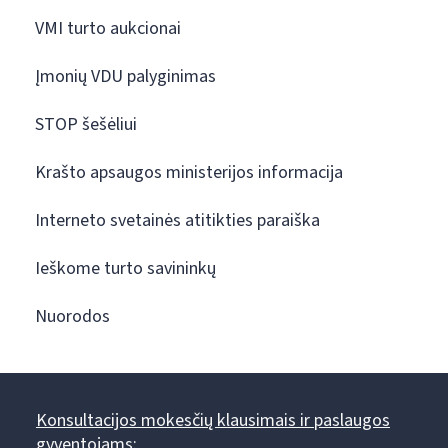
VMI turto aukcionai
Įmonių VDU palyginimas
STOP šešėliui
Krašto apsaugos ministerijos informacija
Interneto svetainės atitikties paraiška
Ieškome turto savininkų
Nuorodos
Konsultacijos mokesčių klausimais ir paslaugos
gyventojams: