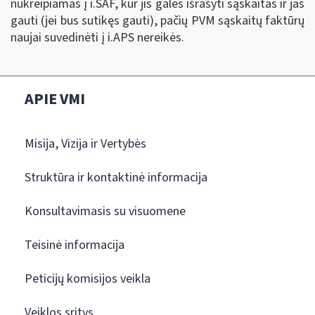
nukreipiamas į i.SAF, kur jis galės išrašyti sąskaitas ir jas
gauti (jei bus sutikęs gauti), pačių PVM sąskaitų faktūrų
naujai suvedinėti į i.APS nereikės.
APIE VMI
Misija, Vizija ir Vertybės
Struktūra ir kontaktinė informacija
Konsultavimasis su visuomene
Teisinė informacija
Peticijų komisijos veikla
Veiklos sritys