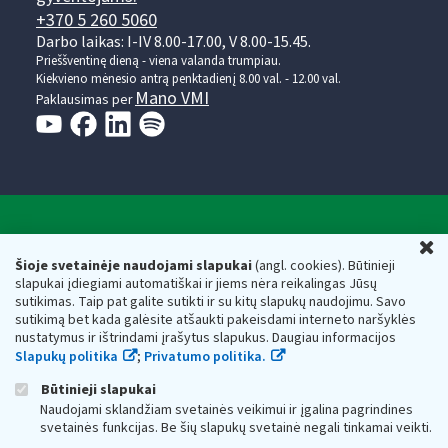
+370 5 260 5060
Darbo laikas: I-IV 8.00-17.00, V 8.00-15.45.
Prieššventinę dieną - viena valanda trumpiau.
Kiekvieno mėnesio antrą penktadienį 8.00 val. - 12.00 val.
Mano VMI
Paklausimas per
Valstybinė mokesčių inspekcija prie Lietuvos
U
Respublikos finansų ministerijos
Šioje svetainėje naudojami slapukai
(angl. cookies). Būtinieji
slapukai įdiegiami automatiškai ir jiems nėra reikalingas Jūsų
Biudžetinė įstaiga. Juridinio asmens kodas — 188659752,
sutikimas. Taip pat galite sutikti ir su kitų slapukų naudojimu. Savo
adresas: Vasario 16-osios g. 14, 01107 Vilnius, Lietuva, el.paštas:
sutikimą bet kada galėsite atšaukti pakeisdami interneto naršyklės
vmi@vmi.lt
, E. pristatymo dėžutės adresas 188659752
nustatymus ir ištrindami įrašytus slapukus. Daugiau informacijos
Duomenys apie Valstybinę mokesčių inspekciją prie Lietuvos
Slapukų politika
;
Privatumo politika.
Respublikos finansų ministerijos kaupiami ir saugomi Juridinių
asmenų registre
Būtinieji slapukai
Naudojami sklandžiam svetainės veikimui ir įgalina pagrindines
svetainės funkcijas. Be šių slapukų svetainė negali tinkamai veikti.