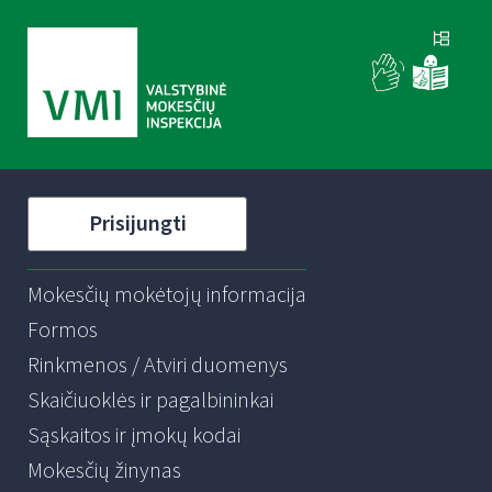
Prisijungti
Mokesčių mokėtojų informacija
Formos
Rinkmenos / Atviri duomenys
Skaičiuoklės ir pagalbininkai
Sąskaitos ir įmokų kodai
Mokesčių žinynas