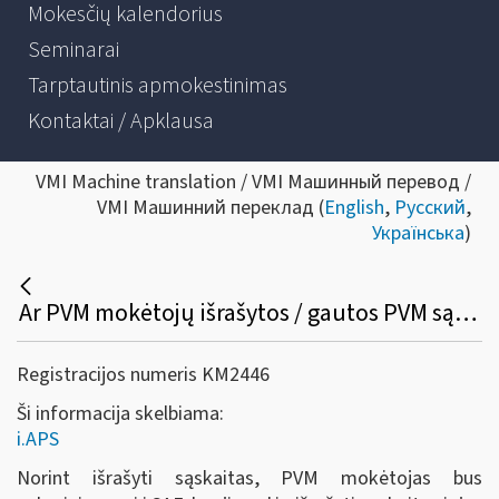
Mokesčių kalendorius
Seminarai
Tarptautinis apmokestinimas
Kontaktai / Apklausa
VMI Machine translation / VMI Машинный перевод /
VMI Машинний переклад (
English
,
Русский
,
Українська
)
Ar PVM mokėtojų išrašytos / gautos PVM sąskaitos faktūros iš i.SAF bus perkeltos į i.APS, ar reikės dar kartą iš naujo patiems suvesti į i.APS?
Registracijos numeris KM2446
Ši informacija skelbiama:
i.APS
Norint išrašyti sąskaitas, PVM mokėtojas bus