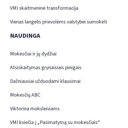
VMI skaitmeninė transformacija
Vienas langelis prievolėms valstybei sumokėti
NAUDINGA
Mokesčiai ir jų dydžiai
Atsiskaitymas grynaisiais pinigais
Dažniausiai užduodami klausimai
Mokesčių ABC
Viktorina moksleiviams
VMI kviečia į „Pasimatymą su mokesčiais“