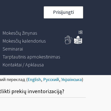
Prisijungti
Mokesčių žinynas
Mokesčių kalendorius
Seminarai
Tarptautinis apmokestinimas
Kontaktai / Apklausa
ний переклад (
English
,
Русский
,
Українська
)
likti prekių inventorizaciją?