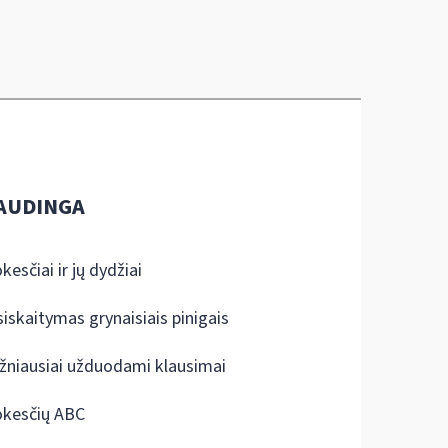
AUDINGA
kesčiai ir jų dydžiai
siskaitymas grynaisiais pinigais
žniausiai užduodami klausimai
kesčių ABC