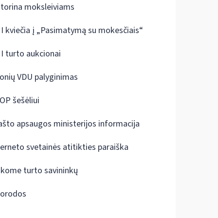
ktorina moksleiviams
I kviečia į „Pasimatymą su mokesčiais“
I turto aukcionai
onių VDU palyginimas
OP šešėliui
ašto apsaugos ministerijos informacija
terneto svetainės atitikties paraiška
škome turto savininkų
orodos