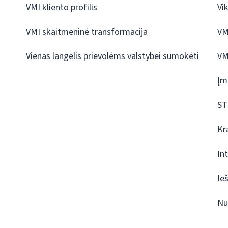
VMI kliento profilis
Vi
VMI skaitmeninė transformacija
VM
Vienas langelis prievolėms valstybei sumokėti
VM
Įm
ST
Kr
In
Ie
Nu