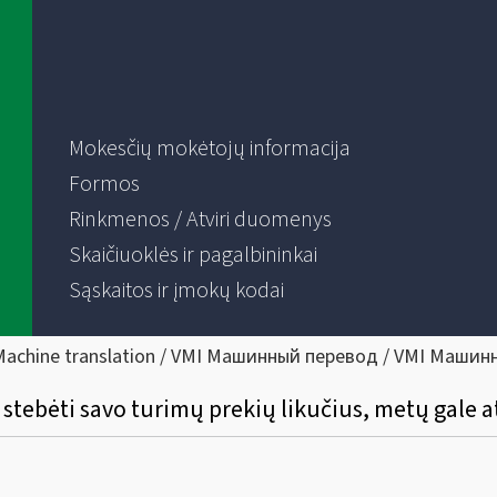
Mokesčių mokėtojų informacija
Formos
Rinkmenos / Atviri duomenys
Skaičiuoklės ir pagalbininkai
Sąskaitos ir įmokų kodai
Machine translation / VMI Машинный перевод / VMI Машин
 stebėti savo turimų prekių likučius, metų gale at