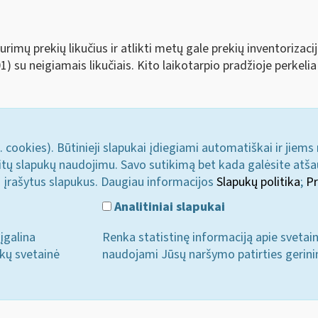
urimų prekių likučius ir atlikti metų gale prekių inventoriz
) su neigiamais likučiais. Kito laikotarpio pradžioje perkelia į
. cookies). Būtinieji slapukai įdiegiami automatiškai ir jiems
u kitų slapukų naudojimu. Savo sutikimą bet kada galėsite atš
i įrašytus slapukus. Daugiau informacijos
Slapukų politika
;
Pr
Analitiniai slapukai
įgalina
Renka statistinę informaciją apie svetai
ukų svetainė
naudojami Jūsų naršymo patirties gerini