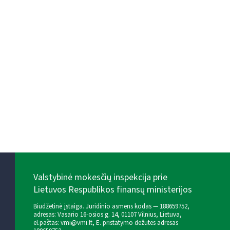
Valstybinė mokesčių inspekcija prie
Lietuvos Respublikos finansų ministerijos
Biudžetinė įstaiga. Juridinio asmens kodas — 188659752,
adresas: Vasario 16-osios g. 14, 01107 Vilnius, Lietuva,
el.paštas:
vmi@vmi.lt
, E. pristatymo dėžutės adresas