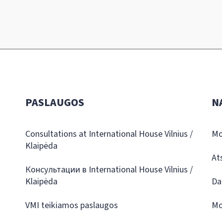
PASLAUGOS
N
Consultations at International House Vilnius /
Mo
Klaipėda
At
Консультации в International House Vilnius /
Klaipėda
Da
VMI teikiamos paslaugos
Mo