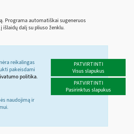
aciją. Programa automatiškai sugeneruos
 išlaidų dalį su pliuso ženklu.
 nėra reikalingas
PATVIRTINTI
aukti pakeisdami
Visus slapukus
ivatumo politika.
PATVIRTINTI
Pasirinktus slapukus
nės naudojimą ir
mui.