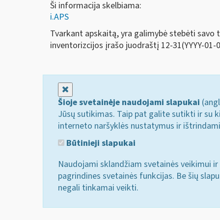
Ši informacija skelbiama:
i.APS
Tvarkant apskaitą, yra galimybė stebėti savo t
inventorizcijos įrašo juodraštį 12-31(YYYY-01-01
Uždaryti
Šioje svetainėje naudojami slapukai
(angl
Jūsų sutikimas. Taip pat galite sutikti ir s
interneto naršyklės nustatymus ir ištrindam
Būtinieji slapukai
Naudojami sklandžiam svetainės veikimui ir 
pagrindines svetainės funkcijas. Be šių slap
negali tinkamai veikti.