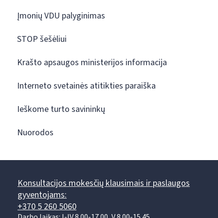
Įmonių VDU palyginimas
STOP šešėliui
Krašto apsaugos ministerijos informacija
Interneto svetainės atitikties paraiška
Ieškome turto savininkų
Nuorodos
Konsultacijos mokesčių klausimais ir paslaugos
gyventojams:
+370 5 260 5060
Darbo laikas: I-IV 8.00-17.00, V 8.00-15.45.