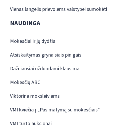
Vienas langelis prievolėms valstybei sumokėti
NAUDINGA
Mokesčiai ir jų dydžiai
Atsiskaitymas grynaisiais pinigais
Dažniausiai užduodami klausimai
Mokesčių ABC
Viktorina moksleiviams
VMI kviečia į „Pasimatymą su mokesčiais“
VMI turto aukcionai