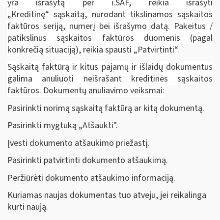
yra išrašytą per i.SAF, reikia išrašyti
„Kreditinę“ sąskaitą, nurodant tikslinamos sąskaitos
faktūros seriją, numerį bei išrašymo datą. Pakeitus /
patikslinus sąskaitos faktūros duomenis (pagal
konkrečią situaciją), reikia spausti „Patvirtinti“.
Sąskaitą faktūrą ir kitus pajamų ir išlaidų dokumentus
galima anuliuoti neišrašant kreditinės sąskaitos
faktūros. Dokumentų anuliavimo veiksmai:
Pasirinkti norimą sąskaitą faktūrą ar kitą dokumentą.
Pasirinkti mygtuką „Atšaukti".
Įvesti dokumento atšaukimo priežastį.
Pasirinkti patvirtinti dokumento atšaukimą.
Peržiūrėti dokumento atšaukimo informaciją.
Kuriamas naujas dokumentas tuo atveju, jei reikalinga
kurti naują.