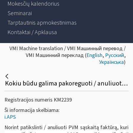
Mokesčių kalendorius
Seminarai
Tarptautinis apmokestinimas
Kontaktai / Apklausa
VMI Machine translation / VMI Машинный перевод /
VMI Машинний переклад (
English
,
Русский
,
Українська
)
Kokiu būdu galima pakoreguoti / anuliuoti jau išrašytą PVM sąskaitą faktūrą /sąskaitą faktūrą ir kitus pajamų ir išlaidų dokumentus?
Registracijos numeris KM2239
Ši informacija skelbiama:
i.APS
Norint patikslinti / anuliuoti PVM sąskaitą faktūrą, kuri