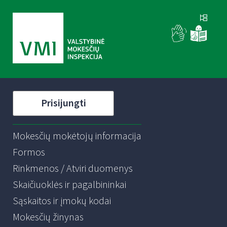
Prisijungti
Mokesčių mokėtojų informacija
Formos
Rinkmenos / Atviri duomenys
Skaičiuoklės ir pagalbininkai
Sąskaitos ir įmokų kodai
Mokesčių žinynas