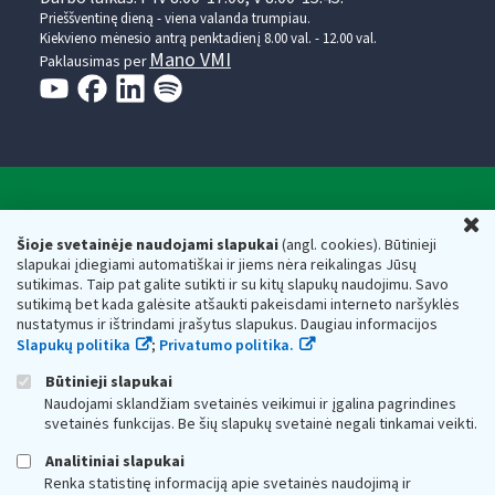
Prieššventinę dieną - viena valanda trumpiau.
Kiekvieno mėnesio antrą penktadienį 8.00 val. - 12.00 val.
Mano VMI
Paklausimas per
Valstybinė mokesčių inspekcija prie Lietuvos
U
Respublikos finansų ministerijos
Šioje svetainėje naudojami slapukai
(angl. cookies). Būtinieji
slapukai įdiegiami automatiškai ir jiems nėra reikalingas Jūsų
Biudžetinė įstaiga. Juridinio asmens kodas — 188659752,
sutikimas. Taip pat galite sutikti ir su kitų slapukų naudojimu. Savo
adresas: Vasario 16-osios g. 14, 01107 Vilnius, Lietuva, el.paštas:
sutikimą bet kada galėsite atšaukti pakeisdami interneto naršyklės
vmi@vmi.lt
, E. pristatymo dėžutės adresas 188659752
nustatymus ir ištrindami įrašytus slapukus. Daugiau informacijos
Duomenys apie Valstybinę mokesčių inspekciją prie Lietuvos
Slapukų politika
;
Privatumo politika.
Respublikos finansų ministerijos kaupiami ir saugomi Juridinių
asmenų registre
Būtinieji slapukai
Naudojami sklandžiam svetainės veikimui ir įgalina pagrindines
svetainės funkcijas. Be šių slapukų svetainė negali tinkamai veikti.
Analitiniai slapukai
Renka statistinę informaciją apie svetainės naudojimą ir