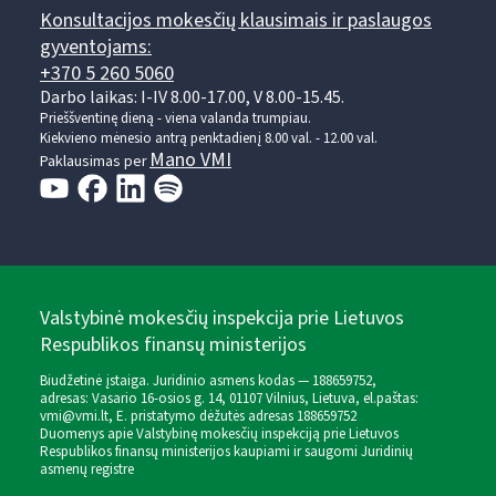
Konsultacijos mokesčių klausimais ir paslaugos
gyventojams:
+370 5 260 5060
Darbo laikas: I-IV 8.00-17.00, V 8.00-15.45.
Prieššventinę dieną - viena valanda trumpiau.
Kiekvieno mėnesio antrą penktadienį 8.00 val. - 12.00 val.
Mano VMI
Paklausimas per
Valstybinė mokesčių inspekcija prie Lietuvos
Respublikos finansų ministerijos
Biudžetinė įstaiga. Juridinio asmens kodas — 188659752,
adresas: Vasario 16-osios g. 14, 01107 Vilnius, Lietuva, el.paštas:
vmi@vmi.lt
, E. pristatymo dėžutės adresas 188659752
Duomenys apie Valstybinę mokesčių inspekciją prie Lietuvos
Respublikos finansų ministerijos kaupiami ir saugomi Juridinių
asmenų registre