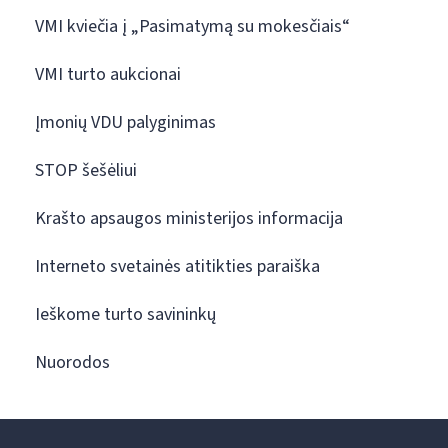
VMI kviečia į „Pasimatymą su mokesčiais“
VMI turto aukcionai
Įmonių VDU palyginimas
STOP šešėliui
Krašto apsaugos ministerijos informacija
Interneto svetainės atitikties paraiška
Ieškome turto savininkų
Nuorodos