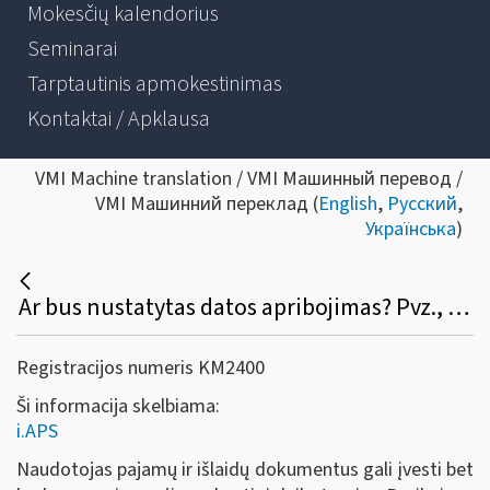
Mokesčių kalendorius
Seminarai
Tarptautinis apmokestinimas
Kontaktai / Apklausa
VMI Machine translation / VMI Машинный перевод /
VMI Машинний переклад (
English
,
Русский
,
Українська
)
Ar bus nustatytas datos apribojimas? Pvz., išrašiau S / F, pamiršau įvesti į programą, galėsiu tą padaryti po pusmečio atbuline data?
Registracijos numeris KM2400
Ši informacija skelbiama:
i.APS
Naudotojas pajamų ir išlaidų dokumentus gali įvesti bet