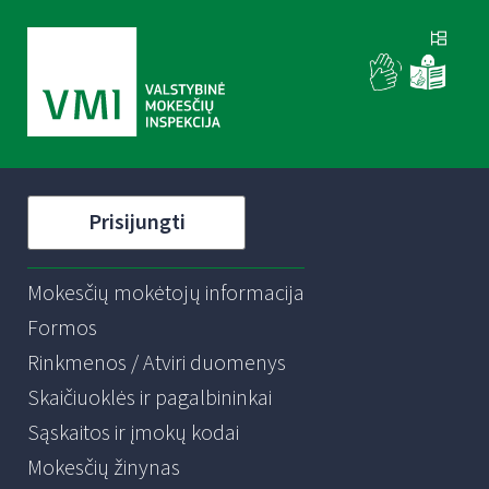
Prisijungti
Mokesčių mokėtojų informacija
Formos
Rinkmenos / Atviri duomenys
Skaičiuoklės ir pagalbininkai
Sąskaitos ir įmokų kodai
Mokesčių žinynas