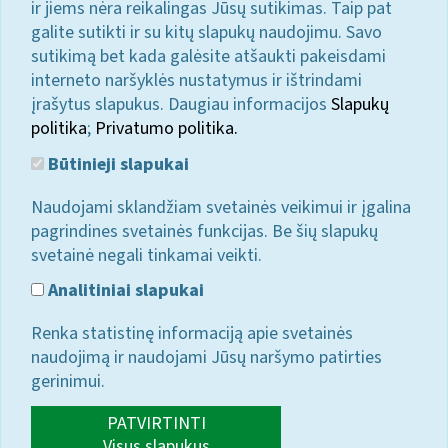
ir jiems nėra reikalingas Jūsų sutikimas. Taip pat
galite sutikti ir su kitų slapukų naudojimu. Savo
sutikimą bet kada galėsite atšaukti pakeisdami
interneto naršyklės nustatymus ir ištrindami
įrašytus slapukus. Daugiau informacijos
Slapukų
politika
;
Privatumo politika.
Būtinieji slapukai
Naudojami sklandžiam svetainės veikimui ir įgalina
pagrindines svetainės funkcijas. Be šių slapukų
svetainė negali tinkamai veikti.
Analitiniai slapukai
Renka statistinę informaciją apie svetainės
naudojimą ir naudojami Jūsų naršymo patirties
gerinimui.
PATVIRTINTI
Visus slapukus