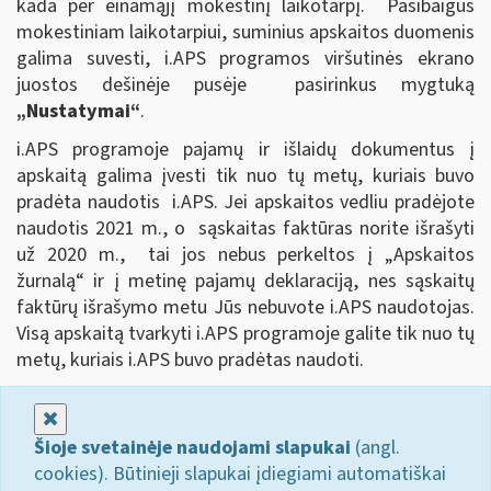
kada per einamąjį mokestinį laikotarpį. Pasibaigus
mokestiniam laikotarpiui, suminius apskaitos duomenis
galima suvesti, i.APS programos viršutinės ekrano
juostos dešinėje pusėje pasirinkus mygtuką
„Nustatymai“
.
i.APS programoje pajamų ir išlaidų dokumentus į
apskaitą galima įvesti tik nuo tų metų, kuriais buvo
pradėta naudotis i.APS. Jei apskaitos vedliu pradėjote
naudotis 2021 m., o sąskaitas faktūras norite išrašyti
už 2020 m., tai jos nebus perkeltos į „Apskaitos
žurnalą“ ir į metinę pajamų deklaraciją, nes sąskaitų
faktūrų išrašymo metu Jūs nebuvote i.APS naudotojas.
Visą apskaitą tvarkyti i.APS programoje galite tik nuo tų
metų, kuriais i.APS buvo pradėtas naudoti.
Uždaryti
Šioje svetainėje naudojami slapukai
(angl.
cookies). Būtinieji slapukai įdiegiami automatiškai