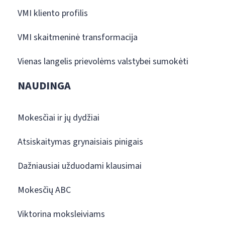
VMI kliento profilis
VMI skaitmeninė transformacija
Vienas langelis prievolėms valstybei sumokėti
NAUDINGA
Mokesčiai ir jų dydžiai
Atsiskaitymas grynaisiais pinigais
Dažniausiai užduodami klausimai
Mokesčių ABC
Viktorina moksleiviams