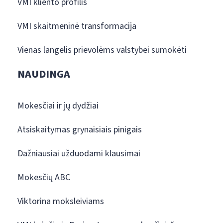
VMI kliento profilis
VMI skaitmeninė transformacija
Vienas langelis prievolėms valstybei sumokėti
NAUDINGA
Mokesčiai ir jų dydžiai
Atsiskaitymas grynaisiais pinigais
Dažniausiai užduodami klausimai
Mokesčių ABC
Viktorina moksleiviams