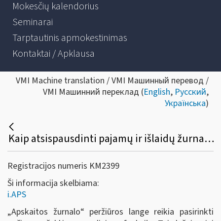
Mokesčių kalendorius
Seminarai
Tarptautinis apmokestinimas
Kontaktai / Apklausa
VMI Machine translation / VMI Машинный перевод /
VMI Машинний переклад (
English
,
Русский
,
Українська
)
Kaip atsispausdinti pajamų ir išlaidų žurnalą?
Registracijos numeris KM2399
Ši informacija skelbiama:
i.APS
„Apskaitos žurnalo
“
peržiūros lange reikia pasirinkti