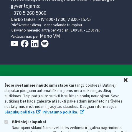
gyventojams:
+370 5 260 5060
Darbo laikas: I-IV 8.00-17.00, V 8.00-15.45.
Prieššventinę dieną - viena valanda trumpiau.
Kiekvieno mėnesio antrą penktadienį 8.00 val. - 12.00 val.
Mano VMI
Paklausimas per
Valstybinė mokesčių inspekcija prie Lietuvos
U
Respublikos finansų ministerijos
Šioje svetainėje naudojami slapukai
(angl. cookies). Būtinieji
slapukai įdiegiami automatiškai ir jiems nėra reikalingas Jūsų
Biudžetinė įstaiga. Juridinio asmens kodas — 188659752,
sutikimas. Taip pat galite sutikti ir su kitų slapukų naudojimu. Savo
adresas: Vasario 16-osios g. 14, 01107 Vilnius, Lietuva, el.paštas:
sutikimą bet kada galėsite atšaukti pakeisdami interneto naršyklės
vmi@vmi.lt
, E. pristatymo dėžutės adresas 188659752
nustatymus ir ištrindami įrašytus slapukus. Daugiau informacijos
Duomenys apie Valstybinę mokesčių inspekciją prie Lietuvos
Slapukų politika
;
Privatumo politika.
Respublikos finansų ministerijos kaupiami ir saugomi Juridinių
asmenų registre
Būtinieji slapukai
Naudojami sklandžiam svetainės veikimui ir įgalina pagrindines