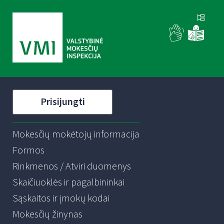
Prisijungti
Mokesčių mokėtojų informacija
Formos
Rinkmenos / Atviri duomenys
Skaičiuoklės ir pagalbininkai
Sąskaitos ir įmokų kodai
Mokesčių žinynas