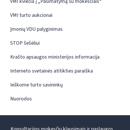
VMI kviečia į „Pasimatymą su mokesčiais“
VMI turto aukcionai
Įmonių VDU palyginimas
STOP šešėliui
Krašto apsaugos ministerijos informacija
Interneto svetainės atitikties paraiška
Ieškome turto savininkų
Nuorodos
Konsultacijos mokesčių klausimais ir paslaugos