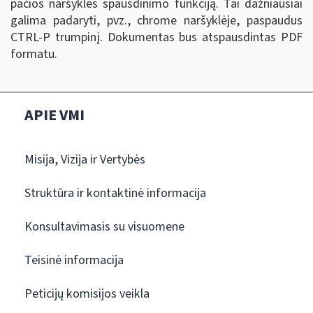
pačios naršyklės spausdinimo funkciją. Tai dažniausiai
galima padaryti, pvz., chrome naršyklėje, paspaudus
CTRL-P trumpinį. Dokumentas bus atspausdintas PDF
formatu.
APIE VMI
Misija, Vizija ir Vertybės
Struktūra ir kontaktinė informacija
Konsultavimasis su visuomene
Teisinė informacija
Peticijų komisijos veikla