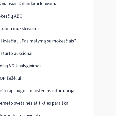
žniausiai užduodami klausimai
kesčių ABC
ktorina moksleiviams
I kviečia į „Pasimatymą su mokesčiais“
I turto aukcionai
onių VDU palyginimas
OP šešėliui
ašto apsaugos ministerijos informacija
terneto svetainės atitikties paraiška
škome turto savininkų