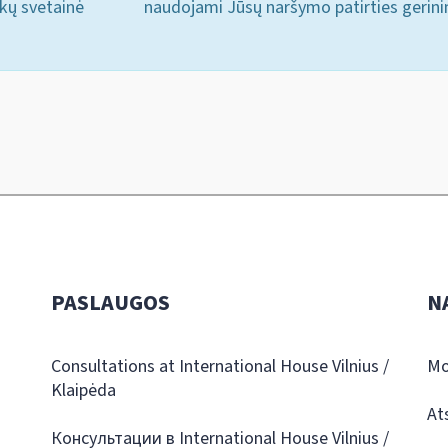
ukų svetainė
naudojami Jūsų naršymo patirties gerini
PASLAUGOS
N
Consultations at International House Vilnius /
Mo
Klaipėda
At
Консультации в International House Vilnius /