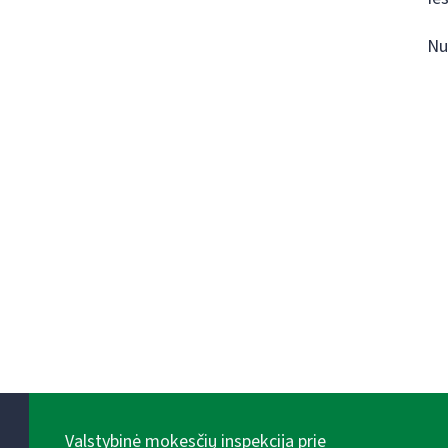
Nu
Valstybinė mokesčių inspekcija prie