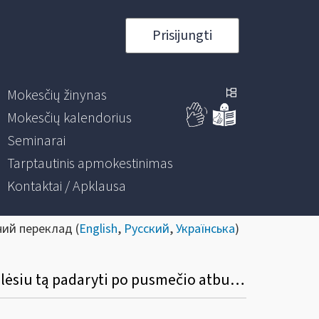
Prisijungti
Mokesčių žinynas
Mokesčių kalendorius
Seminarai
Tarptautinis apmokestinimas
Kontaktai / Apklausa
ний переклад (
English
,
Русский
,
Українська
)
Ar bus nustatytas datos apribojimas? Pvz., išrašiau S / F, pamiršau įvesti į programą, galėsiu tą padaryti po pusmečio atbuline data?