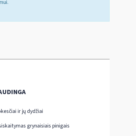
mui.
AUDINGA
kesčiai ir jų dydžiai
siskaitymas grynaisiais pinigais