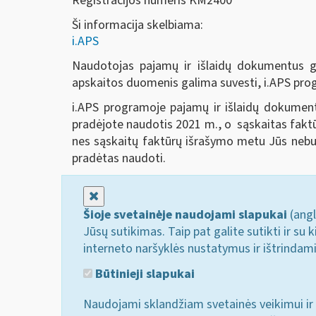
Registracijos numeris KM2400
Ši informacija skelbiama:
i.APS
Naudotojas pajamų ir išlaidų dokumentus ga
apskaitos duomenis galima suvesti, i.APS pro
i.APS programoje pajamų ir išlaidų dokumentu
pradėjote naudotis 2021 m., o sąskaitas faktūr
nes sąskaitų faktūrų išrašymo metu Jūs nebuv
pradėtas naudoti.
Uždaryti
Šioje svetainėje naudojami slapukai
(angl
Jūsų sutikimas. Taip pat galite sutikti ir s
interneto naršyklės nustatymus ir ištrindam
Būtinieji slapukai
Naudojami sklandžiam svetainės veikimui ir 