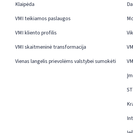
Klaipėda
Da
VMI teikiamos paslaugos
Mo
VMI kliento profilis
Vi
VMI skaitmeninė transformacija
VM
Vienas langelis prievolėms valstybei sumokėti
VM
Įm
ST
Kr
In
Ie