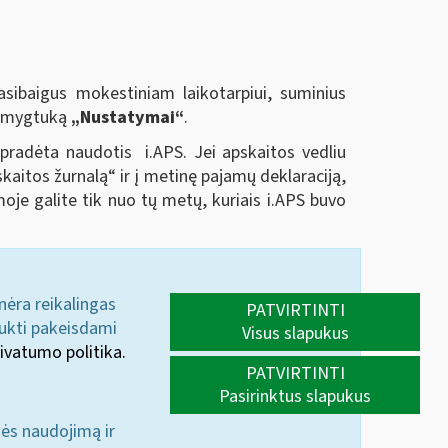
sibaigus mokestiniam laikotarpiui, suminius
us mygtuką
„Nustatymai“
.
 pradėta naudotis i.APS. Jei apskaitos vedliu
kaitos žurnalą“ ir į metinę pajamų deklaraciją,
je galite tik nuo tų metų, kuriais i.APS buvo
 nėra reikalingas
PATVIRTINTI
aukti pakeisdami
Visus slapukus
ivatumo politika.
PATVIRTINTI
Pasirinktus slapukus
nės naudojimą ir