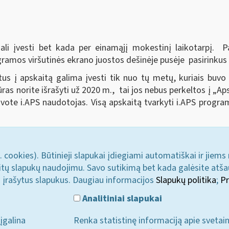
li įvesti bet kada per einamąjį mokestinį laikotarpį. Pa
gramos viršutinės ekrano juostos dešinėje pusėje pasirink
s į apskaitą galima įvesti tik nuo tų metų, kuriais buvo
as norite išrašyti už 2020 m., tai jos nebus perkeltos į „Aps
ote i.APS naudotojas. Visą apskaitą tvarkyti i.APS programo
. cookies). Būtinieji slapukai įdiegiami automatiškai ir jiems
u kitų slapukų naudojimu. Savo sutikimą bet kada galėsite atš
i įrašytus slapukus. Daugiau informacijos
Slapukų politika
;
Pr
Analitiniai slapukai
įgalina
Renka statistinę informaciją apie svetai