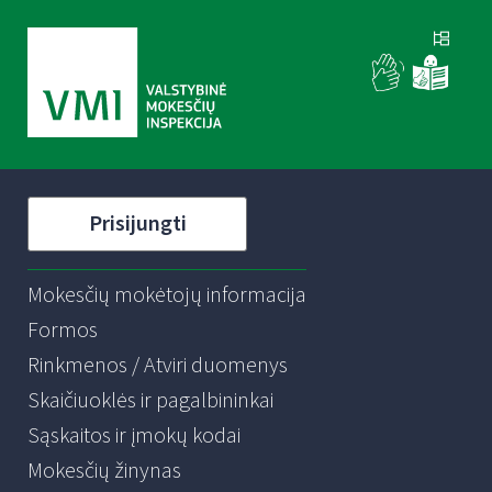
Prisijungti
Mokesčių mokėtojų informacija
Formos
Rinkmenos / Atviri duomenys
Skaičiuoklės ir pagalbininkai
Sąskaitos ir įmokų kodai
Mokesčių žinynas