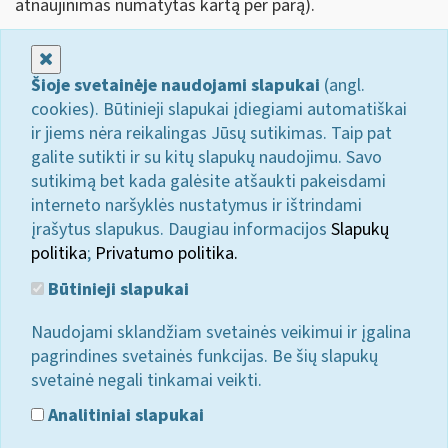
atnaujinimas numatytas kartą per parą).
Uždaryti
Šioje svetainėje naudojami slapukai
(angl.
cookies). Būtinieji slapukai įdiegiami automatiškai
ir jiems nėra reikalingas Jūsų sutikimas. Taip pat
galite sutikti ir su kitų slapukų naudojimu. Savo
sutikimą bet kada galėsite atšaukti pakeisdami
interneto naršyklės nustatymus ir ištrindami
įrašytus slapukus. Daugiau informacijos
Slapukų
politika
;
Privatumo politika.
Būtinieji slapukai
Naudojami sklandžiam svetainės veikimui ir įgalina
pagrindines svetainės funkcijas. Be šių slapukų
svetainė negali tinkamai veikti.
Analitiniai slapukai