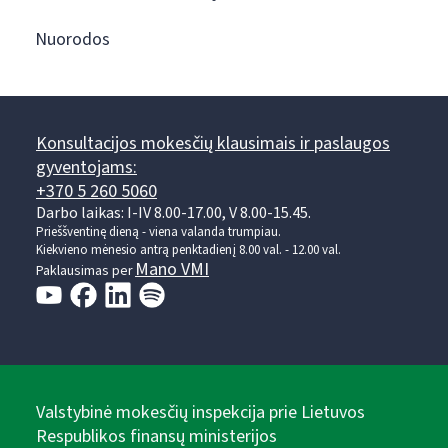
Nuorodos
Konsultacijos mokesčių klausimais ir paslaugos
gyventojams:
+370 5 260 5060
Darbo laikas: I-IV 8.00-17.00, V 8.00-15.45.
Prieššventinę dieną - viena valanda trumpiau.
Kiekvieno mėnesio antrą penktadienį 8.00 val. - 12.00 val.
Mano VMI
Paklausimas per
Valstybinė mokesčių inspekcija prie Lietuvos
Respublikos finansų ministerijos