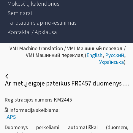
Mokesčių kalendorius
Seminarai
Tarptautinis apmokestinimas
Kontaktai / Apklausa
VMI Machine translation / VMI Машинный перевод /
VMI Машинний переклад (
English
,
Русский
,
Українська
)
Ar metų eigoje pateikus FR0457 duomenys persikels į i.APS automatiškai?
Registracijos numeris KM2445
Ši informacija skelbiama:
i.APS
Duomenys perkeliami automatiškai (duomenų