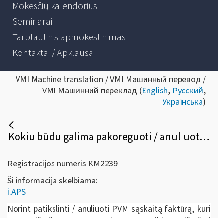
Mokesčių kalendorius
Seminarai
Tarptautinis apmokestinimas
Kontaktai / Apklausa
VMI Machine translation / VMI Машинный перевод /
VMI Машинний переклад (
English
,
Русский
,
Українська
)
Kokiu būdu galima pakoreguoti / anuliuoti jau išrašytą PVM sąskaitą faktūrą /sąskaitą faktūrą ir kitus pajamų ir išlaidų dokumentus?
Registracijos numeris KM2239
Ši informacija skelbiama:
i.APS
Norint patikslinti / anuliuoti PVM sąskaitą faktūrą, kuri