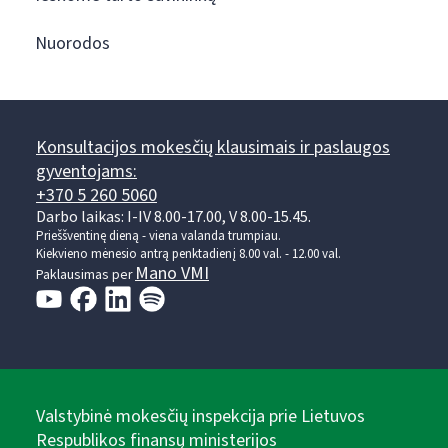
Nuorodos
Konsultacijos mokesčių klausimais ir paslaugos
gyventojams:
+370 5 260 5060
Darbo laikas: I-IV 8.00-17.00, V 8.00-15.45.
Prieššventinę dieną - viena valanda trumpiau.
Kiekvieno mėnesio antrą penktadienį 8.00 val. - 12.00 val.
Mano VMI
Paklausimas per
Valstybinė mokesčių inspekcija prie Lietuvos
Respublikos finansų ministerijos