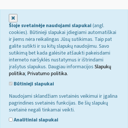
Uždaryti
Šioje svetainėje naudojami slapukai
(angl.
cookies). Būtinieji slapukai įdiegiami automatiškai
ir jiems nėra reikalingas Jūsų sutikimas. Taip pat
galite sutikti ir su kitų slapukų naudojimu. Savo
sutikimą bet kada galėsite atšaukti pakeisdami
interneto naršyklės nustatymus ir ištrindami
įrašytus slapukus. Daugiau informacijos
Slapukų
politika
;
Privatumo politika.
Būtinieji slapukai
Naudojami sklandžiam svetainės veikimui ir įgalina
pagrindines svetainės funkcijas. Be šių slapukų
svetainė negali tinkamai veikti.
Analitiniai slapukai