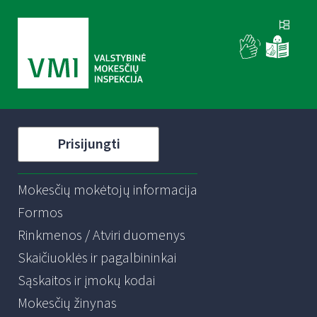
Prisijungti
Mokesčių mokėtojų informacija
Formos
Rinkmenos / Atviri duomenys
Skaičiuoklės ir pagalbininkai
Sąskaitos ir įmokų kodai
Mokesčių žinynas