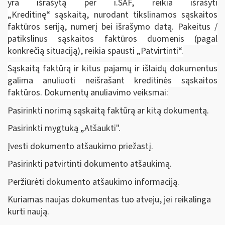
yra išrašytą per i.SAF, reikia išrašyti
„Kreditinę“ sąskaitą, nurodant tikslinamos sąskaitos
faktūros seriją, numerį bei išrašymo datą. Pakeitus /
patikslinus sąskaitos faktūros duomenis (pagal
konkrečią situaciją), reikia spausti „Patvirtinti“.
Sąskaitą faktūrą ir kitus pajamų ir išlaidų dokumentus
galima anuliuoti neišrašant kreditinės sąskaitos
faktūros. Dokumentų anuliavimo veiksmai:
Pasirinkti norimą sąskaitą faktūrą ar kitą dokumentą.
Pasirinkti mygtuką „Atšaukti".
Įvesti dokumento atšaukimo priežastį.
Pasirinkti patvirtinti dokumento atšaukimą.
Peržiūrėti dokumento atšaukimo informaciją.
Kuriamas naujas dokumentas tuo atveju, jei reikalinga
kurti naują.