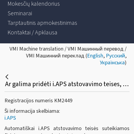
Mokesčių kalendorius
Seminarai
Tarptautinis apmokestinimas
Kontaktai / Apklausa
VMI Machine translation / VMI Машинный перевод /
VMI Машинний переклад (
English
,
Русский
,
Українська
)
Ar galima pridėti i.APS atstovavimo teises, kaip tai padaryti?
Registracijos numeris KM2449
Ši informacija skelbiama:
i.APS
Automatiškai i.APS atstovavimo teisės suteikiamos