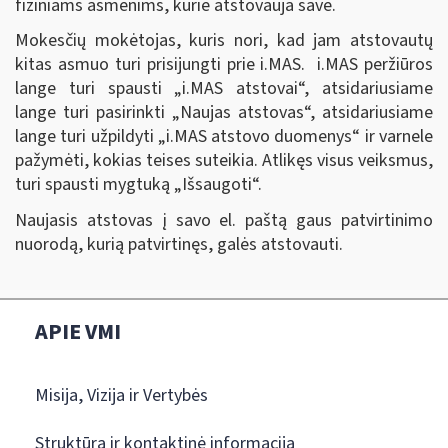
fiziniams asmenims, kurie atstovauja save.
Mokesčių mokėtojas, kuris nori, kad jam atstovautų
kitas asmuo turi prisijungti prie i.MAS. i.MAS peržiūros
lange turi spausti „i.MAS atstovai
“
, atsidariusiame
lange turi pasirinkti „Naujas atstovas
“,
atsidariusiame
lange turi užpildyti „i.MAS atstovo duomenys
“
ir varnele
pažymėti, kokias teises suteikia. Atlikęs visus veiksmus,
turi spausti mygtuką „Išsaugoti
“
.
Naujasis atstovas į savo el. paštą gaus patvirtinimo
nuorodą, kurią patvirtinęs, galės atstovauti.
APIE VMI
Misija, Vizija ir Vertybės
Struktūra ir kontaktinė informacija