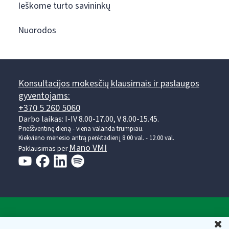
Ieškome turto savininkų
Nuorodos
Konsultacijos mokesčių klausimais ir paslaugos
gyventojams:
+370 5 260 5060
Darbo laikas: I-IV 8.00-17.00, V 8.00-15.45.
Prieššventinę dieną - viena valanda trumpiau.
Kiekvieno mėnesio antrą penktadienį 8.00 val. - 12.00 val.
Mano VMI
Paklausimas per
Valstybinė mokesčių inspekcija prie Lietuvos
U