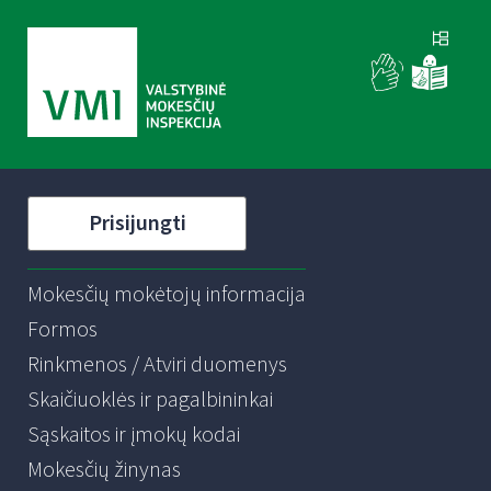
Prisijungti
Mokesčių mokėtojų informacija
Formos
Rinkmenos / Atviri duomenys
Skaičiuoklės ir pagalbininkai
Sąskaitos ir įmokų kodai
Mokesčių žinynas