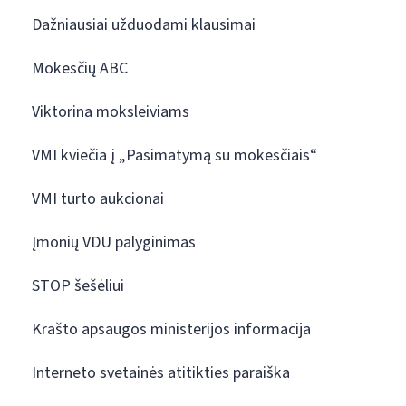
Dažniausiai užduodami klausimai
Mokesčių ABC
Viktorina moksleiviams
VMI kviečia į „Pasimatymą su mokesčiais“
VMI turto aukcionai
Įmonių VDU palyginimas
STOP šešėliui
Krašto apsaugos ministerijos informacija
Interneto svetainės atitikties paraiška