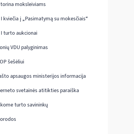
ktorina moksleiviams
I kviečia į „Pasimatymą su mokesčiais“
I turto aukcionai
onių VDU palyginimas
OP šešėliui
ašto apsaugos ministerijos informacija
terneto svetainės atitikties paraiška
škome turto savininkų
orodos