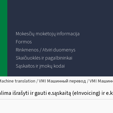
Mokesčių mokėtojų informacija
Formos
Rinkmenos / Atviri duomenys
Skaičiuoklės ir pagalbininkai
Sąskaitos ir įmokų kodai
Machine translation / VMI Машинный перевод / VMI Машин
ima išrašyti ir gauti e.sąskaitą (eInvoicing) ir e.k