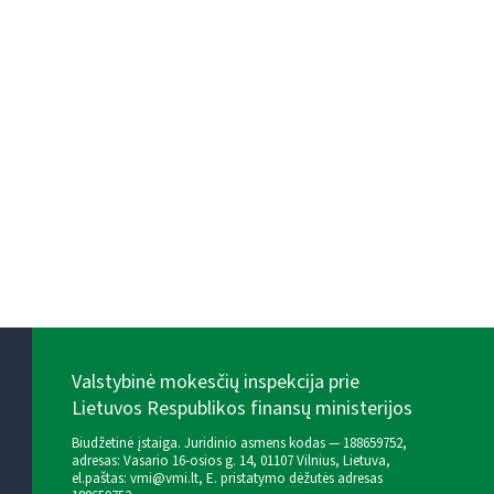
Valstybinė mokesčių inspekcija prie
Lietuvos Respublikos finansų ministerijos
Biudžetinė įstaiga. Juridinio asmens kodas — 188659752,
adresas: Vasario 16-osios g. 14, 01107 Vilnius, Lietuva,
el.paštas:
vmi@vmi.lt
, E. pristatymo dėžutės adresas