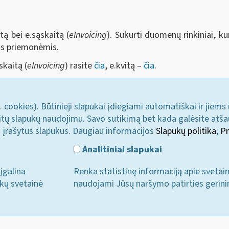
tą bei e.sąskaitą (
eInvoicing
). Sukurti duomenų rinkiniai, ku
mis priemonėmis.
skaitą (
eInvoicing
) rasite
čia
, e.kvitą –
čia
.
. cookies). Būtinieji slapukai įdiegiami automatiškai ir jiems
u kitų slapukų naudojimu. Savo sutikimą bet kada galėsite atš
i įrašytus slapukus. Daugiau informacijos
Slapukų politika
;
Pr
Analitiniai slapukai
įgalina
Renka statistinę informaciją apie svetai
ukų svetainė
naudojami Jūsų naršymo patirties gerini