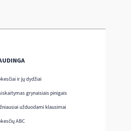
AUDINGA
kesčiai ir jų dydžiai
siskaitymas grynaisiais pinigais
žniausiai užduodami klausimai
kesčių ABC