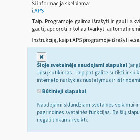
Ši informacija skelbiama:
i.APS
Taip. Programoje galima išrašyti ir gauti e.kvi
gauti, apdoroti ir toliau tvarkyti automatinė
Instrukciją, kaip i.APS programoje išrašyti e.sa
Uždaryti
Šioje svetainėje naudojami slapukai
(angl
Jūsų sutikimas. Taip pat galite sutikti ir s
interneto naršyklės nustatymus ir ištrindam
Būtinieji slapukai
Naudojami sklandžiam svetainės veikimui ir 
pagrindines svetainės funkcijas. Be šių slap
negali tinkamai veikti.