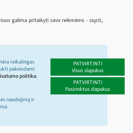
riuos galima pritaikyti savo reikmėms - siųsti,
 nėra reikalingas
PATVIRTINTI
aukti pakeisdami
Visus slapukus
ivatumo politika.
PATVIRTINTI
Pasirinktus slapukus
nės naudojimą ir
mui.