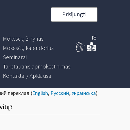
Prisijungti
Mokesčių žinynas
Mokesčių kalendorius
Seminarai
Tarptautinis apmokestinimas
Kontaktai / Apklausa
ний переклад (
English
,
Русский
,
Українська
)
vitą?