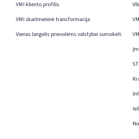
VMI kliento profilis
Vi
VMI skaitmeninė transformacija
VM
Vienas langelis prievolėms valstybei sumokėti
VM
Įm
ST
Kr
In
Ie
Nu