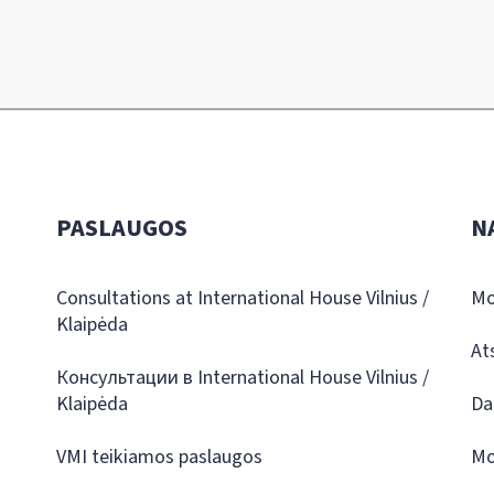
PASLAUGOS
N
Consultations at International House Vilnius /
Mo
Klaipėda
At
Консультации в International House Vilnius /
Klaipėda
Da
VMI teikiamos paslaugos
Mo