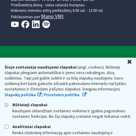
Prieššventinę dieną - viena valanda trumpiau.
Kiekvieno mėnesio antrą penktadienį 8.00 val. - 12.00 val.
Mano VMI
Paklausimas per
Valstybinė mokesčių inspekcija prie Lietuvos
U
Respublikos finansų ministerijos
Šioje svetainėje naudojami slapukai
(angl. cookies). Būtinieji
slapukai įdiegiami automatiškai ir jiems nėra reikalingas Jūsų
Biudžetinė įstaiga. Juridinio asmens kodas — 188659752,
sutikimas. Taip pat galite sutikti ir su kitų slapukų naudojimu. Savo
adresas: Vasario 16-osios g. 14, 01107 Vilnius, Lietuva, el.paštas:
sutikimą bet kada galėsite atšaukti pakeisdami interneto naršyklės
vmi@vmi.lt
, E. pristatymo dėžutės adresas 188659752
nustatymus ir ištrindami įrašytus slapukus. Daugiau informacijos
Duomenys apie Valstybinę mokesčių inspekciją prie Lietuvos
Slapukų politika
;
Privatumo politika.
Respublikos finansų ministerijos kaupiami ir saugomi Juridinių
asmenų registre
Būtinieji slapukai
Naudojami sklandžiam svetainės veikimui ir įgalina pagrindines
svetainės funkcijas. Be šių slapukų svetainė negali tinkamai veikti.
Analitiniai slapukai
Renka statistinę informaciją apie svetainės naudojimą ir