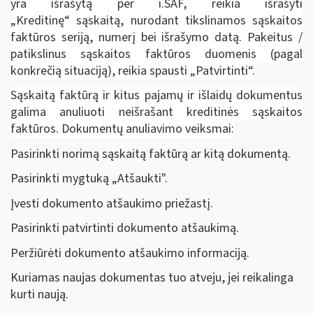
yra išrašytą per i.SAF, reikia išrašyti
„Kreditinę“ sąskaitą, nurodant tikslinamos sąskaitos
faktūros seriją, numerį bei išrašymo datą. Pakeitus /
patikslinus sąskaitos faktūros duomenis (pagal
konkrečią situaciją), reikia spausti „Patvirtinti“.
Sąskaitą faktūrą ir kitus pajamų ir išlaidų dokumentus
galima anuliuoti neišrašant kreditinės sąskaitos
faktūros. Dokumentų anuliavimo veiksmai:
Pasirinkti norimą sąskaitą faktūrą ar kitą dokumentą.
Pasirinkti mygtuką „Atšaukti".
Įvesti dokumento atšaukimo priežastį.
Pasirinkti patvirtinti dokumento atšaukimą.
Peržiūrėti dokumento atšaukimo informaciją.
Kuriamas naujas dokumentas tuo atveju, jei reikalinga
kurti naują.