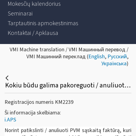
Mokesčių kalendorius
Seminarai
Tarptautinis apmokestinimas
Kontaktai / Apklausa
VMI Machine translation / VMI Машинный перевод /
VMI Машинний переклад (
English
,
Русский
,
Українська
)
Kokiu būdu galima pakoreguoti / anuliuoti jau išrašytą PVM sąskaitą faktūrą /sąskaitą faktūrą ir kitus pajamų ir išlaidų dokumentus?
Registracijos numeris KM2239
Ši informacija skelbiama:
i.APS
Norint patikslinti / anuliuoti PVM sąskaitą faktūrą, kuri