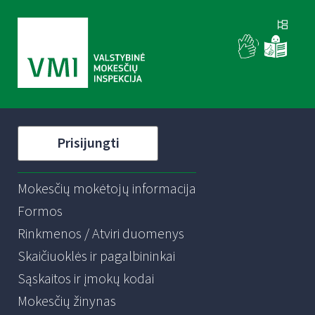
Prisijungti
Mokesčių mokėtojų informacija
Formos
Rinkmenos / Atviri duomenys
Skaičiuoklės ir pagalbininkai
Sąskaitos ir įmokų kodai
Mokesčių žinynas