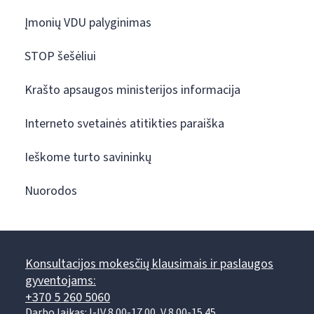
Įmonių VDU palyginimas
STOP šešėliui
Krašto apsaugos ministerijos informacija
Interneto svetainės atitikties paraiška
Ieškome turto savininkų
Nuorodos
Konsultacijos mokesčių klausimais ir paslaugos
gyventojams:
+370 5 260 5060
Darbo laikas: I-IV 8.00-17.00, V 8.00-15.45.