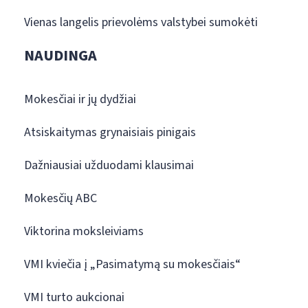
Vienas langelis prievolėms valstybei sumokėti
NAUDINGA
Mokesčiai ir jų dydžiai
Atsiskaitymas grynaisiais pinigais
Dažniausiai užduodami klausimai
Mokesčių ABC
Viktorina moksleiviams
VMI kviečia į „Pasimatymą su mokesčiais“
VMI turto aukcionai