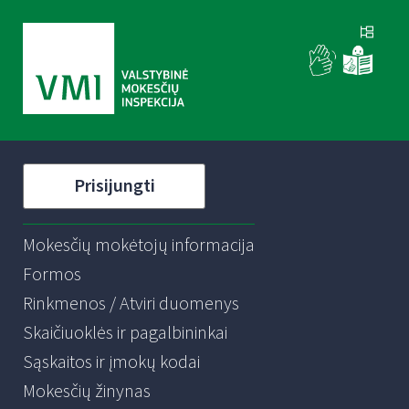
Prisijungti
Mokesčių mokėtojų informacija
Formos
Rinkmenos / Atviri duomenys
Skaičiuoklės ir pagalbininkai
Sąskaitos ir įmokų kodai
Mokesčių žinynas