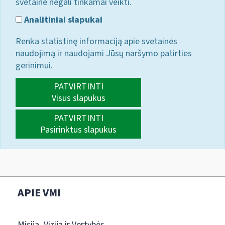
svetainė negali tinkamai veikti.
Analitiniai slapukai
Renka statistinę informaciją apie svetainės
naudojimą ir naudojami Jūsų naršymo patirties
gerinimui.
PATVIRTINTI
Visus slapukus
PATVIRTINTI
Pasirinktus slapukus
APIE VMI
Misija, Vizija ir Vertybės