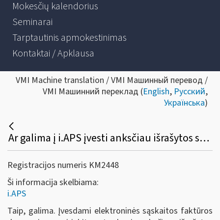
Mokesčių kalendorius
Seminarai
Tarptautinis apmokestinimas
Kontaktai / Apklausa
VMI Machine translation / VMI Машинный перевод /
VMI Машинний переклад (
English
,
Русский
,
Українська
)
Ar galima į i.APS įvesti anksčiau išrašytos sąskaitos faktūros duomenis?
Registracijos numeris KM2448
Ši informacija skelbiama:
i.APS
Taip, galima. Įvesdami elektroninės sąskaitos faktūros