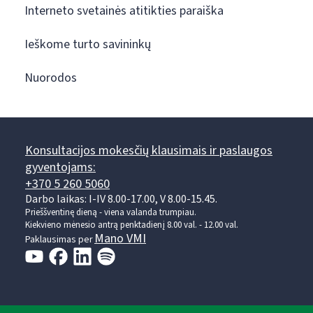
Interneto svetainės atitikties paraiška
Ieškome turto savininkų
Nuorodos
Konsultacijos mokesčių klausimais ir paslaugos
gyventojams:
+370 5 260 5060
Darbo laikas: I-IV 8.00-17.00, V 8.00-15.45.
Prieššventinę dieną - viena valanda trumpiau.
Kiekvieno mėnesio antrą penktadienį 8.00 val. - 12.00 val.
Mano VMI
Paklausimas per