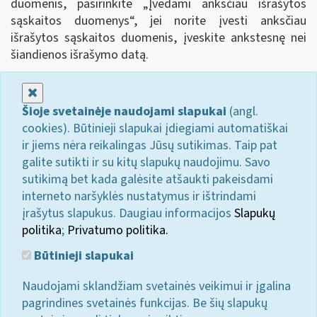
duomenis, pasirinkite „Įvedami anksčiau išrašytos
sąskaitos duomenys
“
, jei norite įvesti anksčiau
išrašytos sąskaitos duomenis, įveskite ankstesnę nei
šiandienos išrašymo datą.
Uždaryti
Šioje svetainėje naudojami slapukai
(angl.
cookies). Būtinieji slapukai įdiegiami automatiškai
ir jiems nėra reikalingas Jūsų sutikimas. Taip pat
galite sutikti ir su kitų slapukų naudojimu. Savo
sutikimą bet kada galėsite atšaukti pakeisdami
interneto naršyklės nustatymus ir ištrindami
įrašytus slapukus. Daugiau informacijos
Slapukų
politika
;
Privatumo politika.
Būtinieji slapukai
Naudojami sklandžiam svetainės veikimui ir įgalina
pagrindines svetainės funkcijas. Be šių slapukų