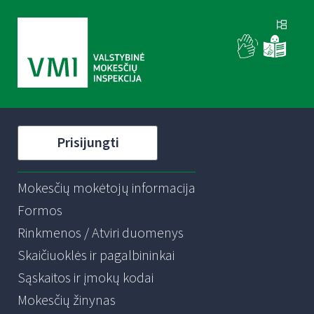
Prisijungti
Mokesčių mokėtojų informacija
Formos
Rinkmenos / Atviri duomenys
Skaičiuoklės ir pagalbininkai
Sąskaitos ir įmokų kodai
Mokesčių žinynas