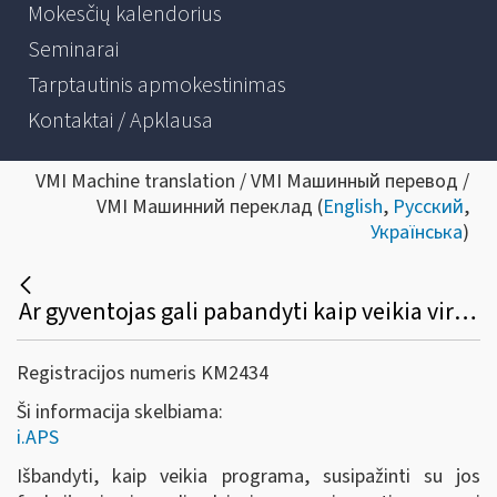
Mokesčių kalendorius
Seminarai
Tarptautinis apmokestinimas
Kontaktai / Apklausa
VMI Machine translation / VMI Машинный перевод /
VMI Машинний переклад (
English
,
Русский
,
Українська
)
Ar gyventojas gali pabandyti kaip veikia virtualus buhalteris (i.APS)?
Registracijos numeris KM2434
Ši informacija skelbiama:
i.APS
Išbandyti, kaip veikia programa, susipažinti su jos