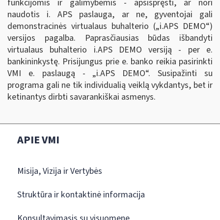
funkcijomis ir galimybėmis - apsispręsti, ar nori
naudotis i. APS paslauga, ar ne, gyventojai gali
demonstracinės virtualaus buhalterio („i.APS DEMO
“
)
versijos pagalba. Paprasčiausias būdas išbandyti
virtualaus buhalterio i.APS DEMO versiją - per e.
bankininkystę. Prisijungus prie e. banko reikia pasirinkti
VMI e. paslaugą - „i.APS DEMO
“
. Susipažinti su
programa gali ne tik individualią veiklą vykdantys, bet ir
ketinantys dirbti savarankiškai asmenys.
APIE VMI
Misija, Vizija ir Vertybės
Struktūra ir kontaktinė informacija
Konsultavimasis su visuomene