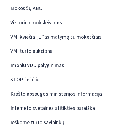
Mokesčių ABC
Viktorina moksleiviams
VMI kviečia į „Pasimatymą su mokesčiais“
VMI turto aukcionai
Įmonių VDU palyginimas
STOP šešėliui
Krašto apsaugos ministerijos informacija
Interneto svetainės atitikties paraiška
Ieškome turto savininkų