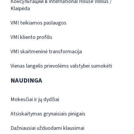
Консультации в International House Vilnius /
Klaipėda
VMI teikiamos paslaugos
VMI kliento profilis
VMI skaitmeninė transformacija
Vienas langelis prievolėms valstybei sumokėti
NAUDINGA
Mokesčiai ir jų dydžiai
Atsiskaitymas grynaisiais pinigais
Dažniausiai užduodami klausimai