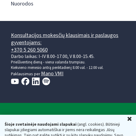
Nuorodos
Konsultacijos mokesčių klausimais ir paslaugos
gyventojams:
+370 5 260 5060
Darbo laikas: I-IV 8.00-17.00, V 8.00-15.45.
Prieššventinę dieną - viena valanda trumpiau.
Kiekvieno mėnesio antrą penktadienį 8.00 val. - 12.00 val.
Mano VMI
Paklausimas per
Valstybinė mokesčių inspekcija prie Lietuvos
U
Respublikos finansų ministerijos
Šioje svetainėje naudojami slapukai
(angl. cookies). Būtinieji
slapukai įdiegiami automatiškai ir jiems nėra reikalingas Jūsų
Biudžetinė įstaiga. Juridinio asmens kodas — 188659752,
sutikimas. Taip pat galite sutikti ir su kitų slapukų naudojimu. Savo