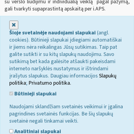
su verslo liudijimu ir individualią veiklą pagal pažymą,
gali tvarkyti supaprastintą apskaitą per i.APS.
Uždaryti
Šioje svetainėje naudojami slapukai
(angl.
cookies). Būtinieji slapukai įdiegiami automatiškai
ir jiems nėra reikalingas Jūsų sutikimas. Taip pat
galite sutikti ir su kitų slapukų naudojimu. Savo
sutikimą bet kada galėsite atšaukti pakeisdami
interneto naršyklės nustatymus ir ištrindami
įrašytus slapukus. Daugiau informacijos
Slapukų
politika
;
Privatumo politika.
Būtinieji slapukai
Naudojami sklandžiam svetainės veikimui ir įgalina
pagrindines svetainės funkcijas. Be šių slapukų
svetainė negali tinkamai veikti.
Analitiniai slapukai