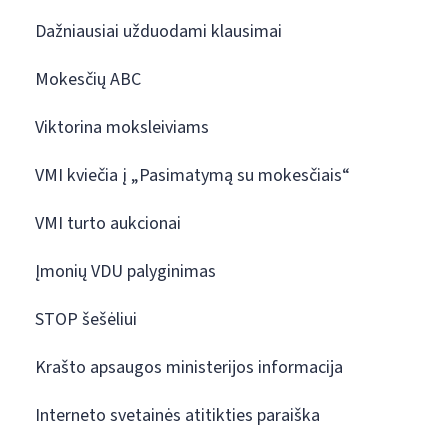
Dažniausiai užduodami klausimai
Mokesčių ABC
Viktorina moksleiviams
VMI kviečia į „Pasimatymą su mokesčiais“
VMI turto aukcionai
Įmonių VDU palyginimas
STOP šešėliui
Krašto apsaugos ministerijos informacija
Interneto svetainės atitikties paraiška