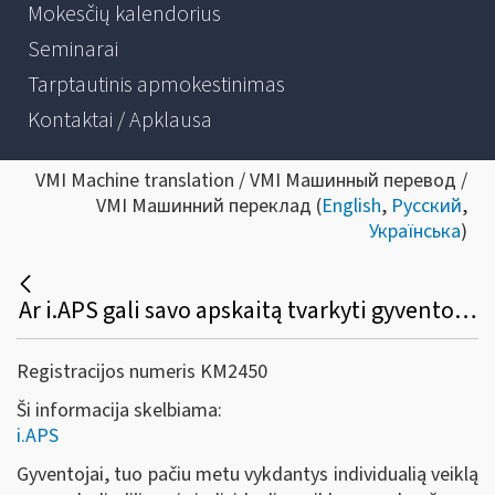
Mokesčių kalendorius
Seminarai
Tarptautinis apmokestinimas
Kontaktai / Apklausa
VMI Machine translation / VMI Машинный перевод /
VMI Машинний переклад (
English
,
Русский
,
Українська
)
Ar i.APS gali savo apskaitą tvarkyti gyventojas, turintis tuo pačiu laikotarpiu verslo liudijimą ir individualią veiklą pagal pažymą?
Registracijos numeris KM2450
Ši informacija skelbiama:
i.APS
Gyventojai, tuo pačiu metu vykdantys individualią veiklą