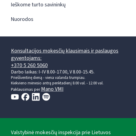
Ieškome turto savininkų
Nuorodos
Konsultacijos mokesčių klausimais ir paslaugos
gyventojams:
+370 5 260 5060
Darbo laikas: I-IV 8.00-17.00, V 8.00-15.45.
Prieššventinę dieną - viena valanda trumpiau.
Kiekvieno mėnesio antrą penktadienį 8.00 val. - 12.00 val.
Mano VMI
Paklausimas per
Valstybinė mokesčių inspekcija prie Lietuvos