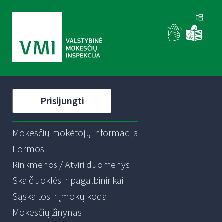
Prisijungti
Mokesčių mokėtojų informacija
Formos
Rinkmenos / Atviri duomenys
Skaičiuoklės ir pagalbininkai
Sąskaitos ir įmokų kodai
Mokesčių žinynas