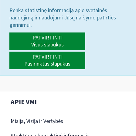
Renka statistinę informaciją apie svetainės
naudojimą ir naudojami Jūsų naršymo patirties
gerinimui.
PATVIRTINTI
Visus slapukus
PATVIRTINTI
Pasirinktus slapukus
APIE VMI
Misija, Vizija ir Vertybės
Struktūra ir kontaktinė informacija