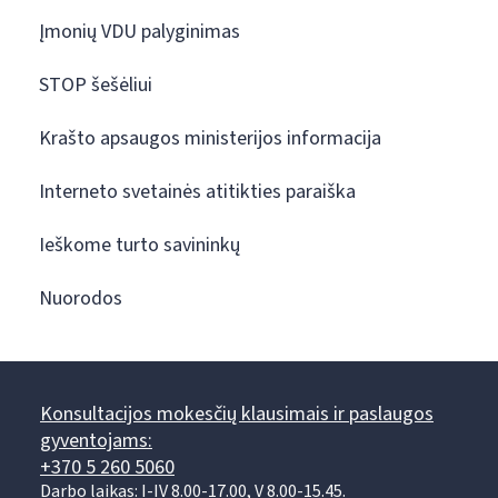
Įmonių VDU palyginimas
STOP šešėliui
Krašto apsaugos ministerijos informacija
Interneto svetainės atitikties paraiška
Ieškome turto savininkų
Nuorodos
Konsultacijos mokesčių klausimais ir paslaugos
gyventojams:
+370 5 260 5060
Darbo laikas: I-IV 8.00-17.00, V 8.00-15.45.