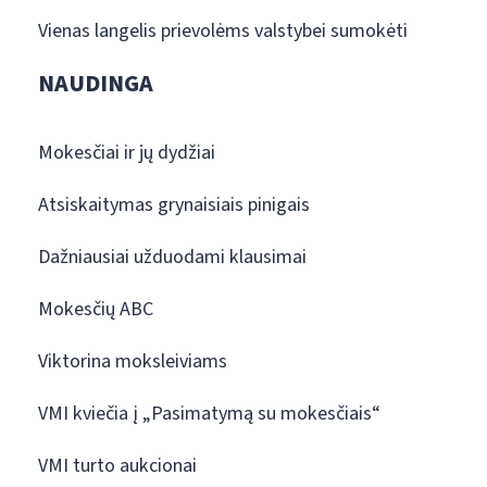
Vienas langelis prievolėms valstybei sumokėti
NAUDINGA
Mokesčiai ir jų dydžiai
Atsiskaitymas grynaisiais pinigais
Dažniausiai užduodami klausimai
Mokesčių ABC
Viktorina moksleiviams
VMI kviečia į „Pasimatymą su mokesčiais“
VMI turto aukcionai