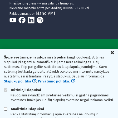
Prieššventinę dieną - viena valanda trumpiau.
Kiekvieno mėnesio antrą penktadienį 8.00 val. - 12.00 val.
Mano VMI
Paklausimas per
Valstybinė mokesčių inspekcija prie Lietuvos
U
Respublikos finansų ministerijos
Šioje svetainėje naudojami slapukai
(angl. cookies). Būtinieji
slapukai įdiegiami automatiškai ir jiems nėra reikalingas Jūsų
Biudžetinė įstaiga. Juridinio asmens kodas — 188659752,
sutikimas. Taip pat galite sutikti ir su kitų slapukų naudojimu. Savo
adresas: Vasario 16-osios g. 14, 01107 Vilnius, Lietuva, el.paštas:
sutikimą bet kada galėsite atšaukti pakeisdami interneto naršyklės
vmi@vmi.lt
, E. pristatymo dėžutės adresas 188659752
nustatymus ir ištrindami įrašytus slapukus. Daugiau informacijos
Duomenys apie Valstybinę mokesčių inspekciją prie Lietuvos
Slapukų politika
;
Privatumo politika.
Respublikos finansų ministerijos kaupiami ir saugomi Juridinių
asmenų registre
Būtinieji slapukai
Naudojami sklandžiam svetainės veikimui ir įgalina pagrindines
svetainės funkcijas. Be šių slapukų svetainė negali tinkamai veikti.
Analitiniai slapukai
Renka statistinę informaciją apie svetainės naudojimą ir