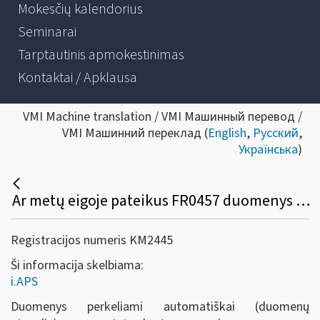
Mokesčių kalendorius
Seminarai
Tarptautinis apmokestinimas
Kontaktai / Apklausa
VMI Machine translation / VMI Машинный перевод /
VMI Машинний переклад (
English
,
Русский
,
Українська
)
Ar metų eigoje pateikus FR0457 duomenys persikels į i.APS automatiškai?
Registracijos numeris KM2445
Ši informacija skelbiama:
i.APS
Duomenys perkeliami automatiškai (duomenų